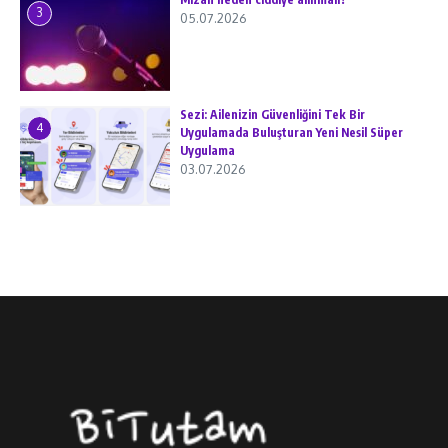
3
05.07.2026
Sezi: Ailenizin Güvenliğini Tek Bir
4
Uygulamada Buluşturan Yeni Nesil Süper
Uygulama
03.07.2026