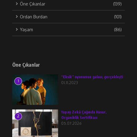
Öne Çıkanlar
(139)
Ordan Burdan
(101)
Yaşam
(86)
Öne Çıkanlar
“Eksik” oyununun galası, gerçekleşti
1
01.11.2023
Yapay Zekâ Çağında Kusur,
2
Organiklik Sertifikası
05.07.2026