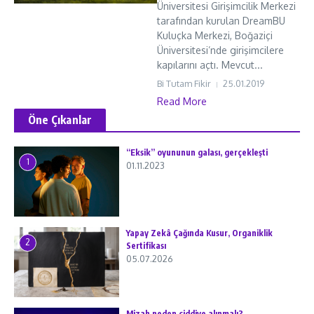
Üniversitesi Girişimcilik Merkezi
tarafından kurulan DreamBU
Kuluçka Merkezi, Boğaziçi
Üniversitesi’nde girişimcilere
kapılarını açtı. Mevcut...
Bi Tutam Fikir
25.01.2019
Read More
Öne Çıkanlar
“Eksik” oyununun galası, gerçekleşti
1
01.11.2023
Yapay Zekâ Çağında Kusur, Organiklik
2
Sertifikası
05.07.2026
Mizah neden ciddiye alınmalı?