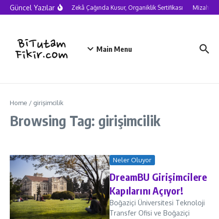
Skip to content
Güncel Yazılar
Yapay Zekâ Çağında Kusur, Organiklik Sertifikası
Mizah ned
Main Menu
Home
/
girişimcilik
Browsing Tag: girişimcilik
Neler Oluyor
DreamBU Girişimcilere
Kapılarını Açıyor!
Boğaziçi Üniversitesi Teknoloji
Transfer Ofisi ve Boğaziçi