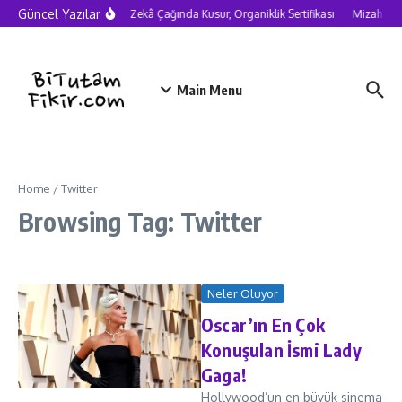
Skip to content
Güncel Yazılar
Yapay Zekâ Çağında Kusur, Organiklik Sertifikası
Mizah nede
Main Menu
Home
/
Twitter
Browsing Tag: Twitter
Neler Oluyor
Oscar’ın En Çok
Konuşulan İsmi Lady
Gaga!
Hollywood’un en büyük sinema