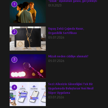
“Eksik” oyununun galası, gerçekleşti
1
01.11.2023
Yapay Zekâ Çağında Kusur,
2
Organiklik Sertifikası
05.07.2026
Mizah neden ciddiye alınmalı?
3
05.07.2026
Sezi: Ailenizin Güvenliğini Tek Bir
4
Uygulamada Buluşturan Yeni Nesil
Süper Uygulama
03.07.2026