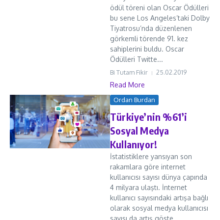
ödül töreni olan Oscar Ödülleri
bu sene Los Angeles’taki Dolby
Tiyatrosu’nda düzenlenen
görkemli törende 91. kez
sahiplerini buldu. Oscar
Ödülleri Twitte...
Bi Tutam Fikir
25.02.2019
Read More
Ordan Burdan
Türkiye’nin %61’i
Sosyal Medya
Kullanıyor!
İstatistiklere yansıyan son
rakamlara göre internet
kullanıcısı sayısı dünya çapında
4 milyara ulaştı. İnternet
kullanıcı sayısındaki artışa bağlı
olarak sosyal medya kullanıcısı
sayısı da artış göste...