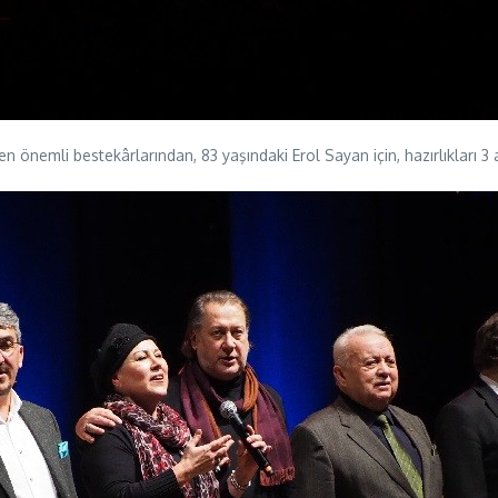
önemli bestekârlarından, 83 yaşındaki Erol Sayan için, hazırlıkları 3