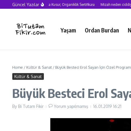
Skip to content
Güncel Yazılar
Yapay Zekâ Çağında Kusur, Organiklik Sertifikası
Mizah neden ciddiye alınmal
Yaşam
Ordan Burdan
N
Home
/
Kültür & Sanat
/
Büyük Besteci Erol Sayan İçin Özel Program
Kültür & Sanat
Büyük Besteci Erol Say
By
Bi Tutam Fikir
Yorum yapılmamış
16.01.2019
16:21