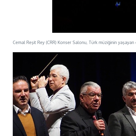
Cemal Reşit Rey (CRR) Konser Salonu, Türk müziğinin yaşayan en 