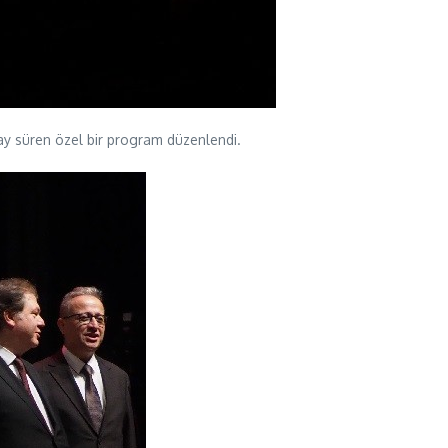
 ay süren özel bir program düzenlendi.