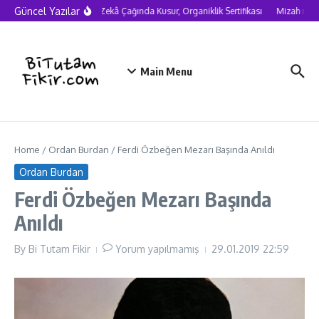
Skip to content
Güncel Yazılar
Yapay Zekâ Çağında Kusur, Organiklik Sertifikası
Mizah neden
Main Menu
Home
/
Ordan Burdan
/
Ferdi Özbeğen Mezarı Başında Anıldı
Ordan Burdan
Ferdi Özbeğen Mezarı Başında
Anıldı
By
Bi Tutam Fikir
Yorum yapılmamış
29.01.2019
22:59