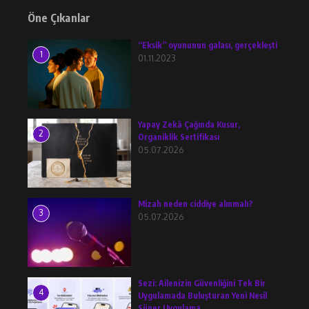
Öne Çıkanlar
“Eksik” oyununun galası, gerçekleşti
1
01.11.2023
Yapay Zekâ Çağında Kusur,
2
Organiklik Sertifikası
05.07.2026
Mizah neden ciddiye alınmalı?
3
05.07.2026
Sezi: Ailenizin Güvenliğini Tek Bir
4
Uygulamada Buluşturan Yeni Nesil
Süper Uygulama