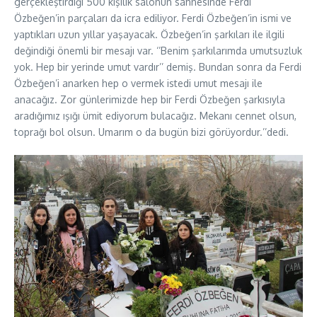
gerçekleştirdiği 500 kişilik salonun sahnesinde Ferdi
Özbeğen’in parçaları da icra ediliyor. Ferdi Özbeğen’in ismi ve
yaptıkları uzun yıllar yaşayacak. Özbeğen’in şarkıları ile ilgili
değindiği önemli bir mesajı var. ‘’Benim şarkılarımda umutsuzluk
yok. Hep bir yerinde umut vardır’’ demiş. Bundan sonra da Ferdi
Özbeğen’i anarken hep o vermek istedi umut mesajı ile
anacağız. Zor günlerimizde hep bir Ferdi Özbeğen şarkısıyla
aradığımız ışığı ümit ediyorum bulacağız. Mekanı cennet olsun,
toprağı bol olsun. Umarım o da bugün bizi görüyordur.’’dedi.