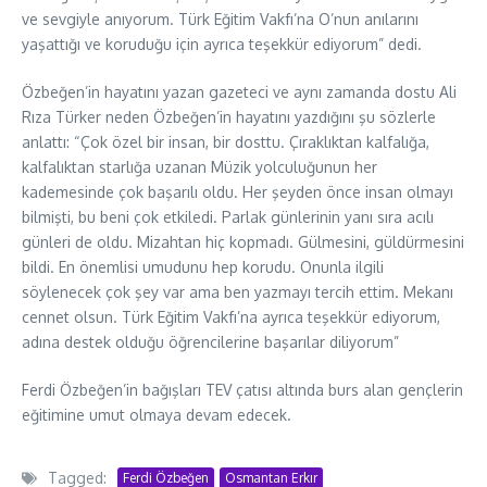
ve sevgiyle anıyorum. Türk Eğitim Vakfı’na O’nun anılarını
yaşattığı ve koruduğu için ayrıca teşekkür ediyorum” dedi.
Özbeğen’in hayatını yazan gazeteci ve aynı zamanda dostu Ali
Rıza Türker neden Özbeğen’in hayatını yazdığını şu sözlerle
anlattı: “Çok özel bir insan, bir dosttu. Çıraklıktan kalfalığa,
kalfalıktan starlığa uzanan Müzik yolculuğunun her
kademesinde çok başarılı oldu. Her şeyden önce insan olmayı
bilmişti, bu beni çok etkiledi. Parlak günlerinin yanı sıra acılı
günleri de oldu. Mizahtan hiç kopmadı. Gülmesini, güldürmesini
bildi. En önemlisi umudunu hep korudu. Onunla ilgili
söylenecek çok şey var ama ben yazmayı tercih ettim. Mekanı
cennet olsun. Türk Eğitim Vakfı’na ayrıca teşekkür ediyorum,
adına destek olduğu öğrencilerine başarılar diliyorum”
Ferdi Özbeğen’in bağışları TEV çatısı altında burs alan gençlerin
eğitimine umut olmaya devam edecek.
Tagged:
Ferdi Özbeğen
Osmantan Erkır