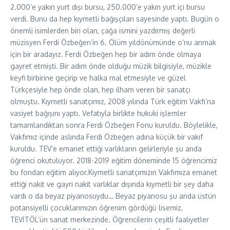
2.000’e yakın yurt dışı bursu, 250.000’e yakın yurt içi bursu
verdi. Bunu da hep kıymetli bağışçıları sayesinde yaptı. Bugün o
önemli isimlerden biri olan, çağa ismini yazdırmış değerli
müzisyen Ferdi Özbeğen’in 6. Ölüm yıldönümünde o’nu anmak
için bir aradayız. Ferdi Özbeğen hep bir adım önde olmaya
gayret etmişti. Bir adım önde olduğu müzik bilgisiyle, müzikle
keyfi birbirine geçirip ve halka mal etmesiyle ve güzel
Türkçesiyle hep önde olan, hep ilham veren bir sanatçı
olmuştu. Kıymetli sanatçımız, 2008 yılında Türk eğitim Vakfı’na
vasiyet bağışını yaptı. Vefatıyla birlikte hukuki işlemler
tamamlandıktan sonra Ferdi Özbeğen Fonu kuruldu. Böylelikle,
Vakfımız içinde aslında Ferdi Özbeğen adına küçük bir vakıf
kuruldu. TEV’e emanet ettiği varlıkların gelirleriyle şu anda
öğrenci okutuluyor. 2018-2019 eğitim döneminde 15 öğrencimiz
bu fondan eğitim alıyor.Kıymetli sanatçımızın Vakfımıza emanet
ettiği nakit ve gayri nakit varlıklar dışında kıymetli bir şey daha
vardı o da beyaz piyanosuydu… Beyaz piyanosu şu anda üstün
potansiyelli çocuklarımızın öğrenim gördüğü lisemiz,
TEVİTÖL’ün sanat merkezinde. Öğrencilerin çeşitli faaliyetler