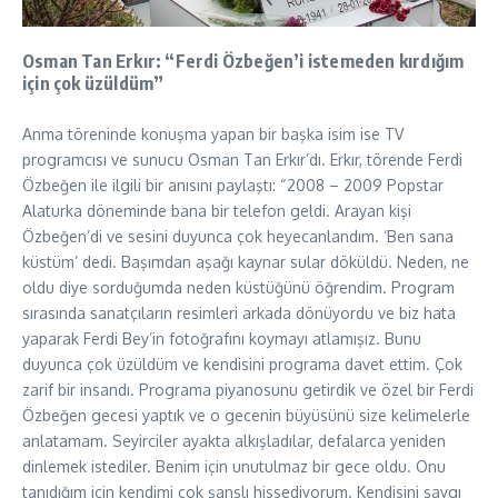
Osman Tan Erkır: “Ferdi Özbeğen’i istemeden kırdığım
için çok üzüldüm”
Anma töreninde konuşma yapan bir başka isim ise TV
programcısı ve sunucu Osman Tan Erkır’dı. Erkır, törende Ferdi
Özbeğen ile ilgili bir anısını paylaştı: “2008 – 2009 Popstar
Alaturka döneminde bana bir telefon geldi. Arayan kişi
Özbeğen’di ve sesini duyunca çok heyecanlandım. ‘Ben sana
küstüm’ dedi. Başımdan aşağı kaynar sular döküldü. Neden, ne
oldu diye sorduğumda neden küstüğünü öğrendim. Program
sırasında sanatçıların resimleri arkada dönüyordu ve biz hata
yaparak Ferdi Bey’in fotoğrafını koymayı atlamışız. Bunu
duyunca çok üzüldüm ve kendisini programa davet ettim. Çok
zarif bir insandı. Programa piyanosunu getirdik ve özel bir Ferdi
Özbeğen gecesi yaptık ve o gecenin büyüsünü size kelimelerle
anlatamam. Seyirciler ayakta alkışladılar, defalarca yeniden
dinlemek istediler. Benim için unutulmaz bir gece oldu. Onu
tanıdığım için kendimi çok şanslı hissediyorum. Kendisini saygı