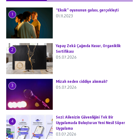
“Eksik” oyununun galası, gerçekleşti
1
01.11.2023
Yapay Zekâ Çağında Kusur, Organiklik
2
Sertifikası
05.07.2026
Mizah neden ciddiye alınmalı?
3
05.07.2026
Sezi: Ailenizin Güvenliğini Tek Bir
4
Uygulamada Buluşturan Yeni Nesil Süper
Uygulama
03.07.2026