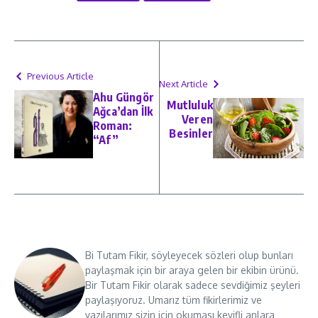
Previous Article
Next Article
Ahu Güngör
Mutluluk
Ağca’dan İlk
Veren
Roman:
Besinler
“Af”
Bi Tutam Fikir, söyleyecek sözleri olup bunları
paylaşmak için bir araya gelen bir ekibin ürünü.
Bir Tutam Fikir olarak sadece sevdiğimiz şeyleri
paylaşıyoruz. Umarız tüm fikirlerimiz ve
yazılarımız sizin için okuması keyifli anlara