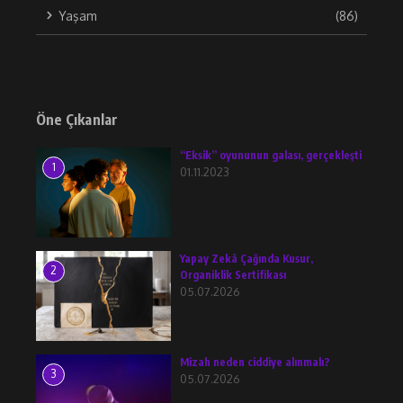
Yaşam
(86)
Öne Çıkanlar
“Eksik” oyununun galası, gerçekleşti
1
01.11.2023
Yapay Zekâ Çağında Kusur,
2
Organiklik Sertifikası
05.07.2026
Mizah neden ciddiye alınmalı?
3
05.07.2026