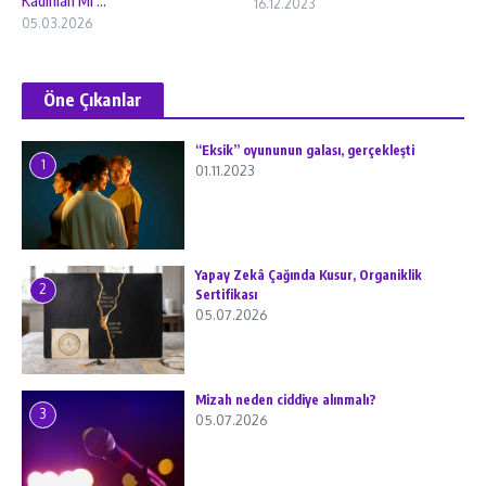
Kadınları Mi ...
16.12.2023
05.03.2026
Öne Çıkanlar
“Eksik” oyununun galası, gerçekleşti
1
01.11.2023
Yapay Zekâ Çağında Kusur, Organiklik
2
Sertifikası
05.07.2026
Mizah neden ciddiye alınmalı?
3
05.07.2026