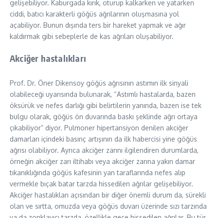
gelişebiliyor. Kaburgada kırık, oturup kalkarken ve yatarken
ciddi, batıcı karakterli göğüs ağrılarının oluşmasına yol
açabiliyor. Bunun dışında ters bir hareket yapmak ve ağır
kaldırmak gibi sebeplerle de kas ağrıları oluşabiliyor.
Akciğer hastalıkları
Prof. Dr. Öner Dikensoy göğüs ağrısının astımın ilk sinyali
olabileceği uyarısında bulunarak, “Astımlı hastalarda, bazen
öksürük ve nefes darlığı gibi belirtilerin yanında, bazen ise tek
bulgu olarak, göğüs ön duvarında baskı şeklinde ağrı ortaya
çıkabiliyor” diyor. Pulmoner hipertansiyon denilen akciğer
damarları içindeki basınç artışının da ilk habercisi yine göğüs
ağrısı olabiliyor. Ayrıca akciğer zarını ilgilendiren durumlarda,
örneğin akciğer zarı iltihabı veya akciğer zarına yakın damar
tıkanıklığında göğüs kafesinin yan taraflarında nefes alıp
vermekle bıçak batar tarzda hissedilen ağrılar gelişebiliyor.
Akciğer hastalıkları açısından bir diğer önemli durum da, sürekli
olan ve sırtta, omuzda veya göğüs duvarı üzerinde sızı tarzında
ya da zonklayıcı tarzda, özellikle gece hissedilen ağrılar. Bu tür