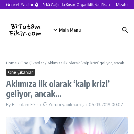
Skip to content
Güncel Yazılar
Yapay Zekâ Çağında Kusur, Organiklik Sertifikası
Mizah neden
Main Menu
Home
/
Öne Çıkanlar
/
Aklımıza ilk olarak ‘kalp krizi’ geliyor, ancak…
Öne Çıkanlar
Aklımıza ilk olarak ‘kalp krizi’
geliyor, ancak…
By
Bi Tutam Fikir
Yorum yapılmamış
05.03.2019
00:02