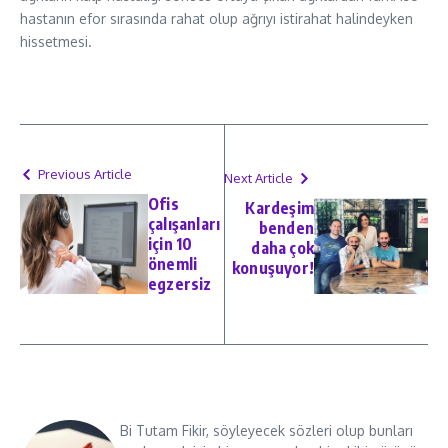
hastanın efor sırasında rahat olup ağrıyı istirahat halindeyken
hissetmesi.
Previous Article
Next Article
Ofis
Kardeşim
çalışanları
benden
için 10
daha çok
önemli
konuşuyor!
egzersiz
Bi Tutam Fikir, söyleyecek sözleri olup bunları