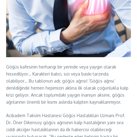
Göğüs kafesinin herhangi bir yerinde veya yaygın olarak
hissediliyor… Karakteri batıcı, sızı veya baskı tarzında
olabiliyor… Bu tablonun adı; göğüs ağrısı! ‘Göğüs ağrısı’
denildiğinde hemen hepimizin aklına ilk olarak çoğunlukla kalp
krizi geliyor. Ancak toplumdaki yaygın inanışın aksine, göğüs
ağrılarının önemli bir kısmı aslında kalpten kaynaklanmıyor.
Acıbadem Taksim Hastanesi Göğüs Hastalıkları Uzmanı Prof.
Dr. Öner Dikensoy göğüs ağrısının kalp hastalığının yanı sıra
ciddi akciğer hastalıklarının da ilk habercisi olabileceği
uyarısında bulunarak, “Bu nedenle eğer belirgin başka bir