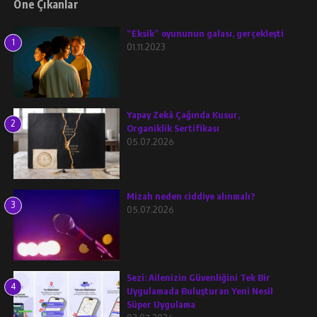
Öne Çıkanlar
“Eksik” oyununun galası, gerçekleşti
1
01.11.2023
Yapay Zekâ Çağında Kusur,
2
Organiklik Sertifikası
05.07.2026
Mizah neden ciddiye alınmalı?
3
05.07.2026
Sezi: Ailenizin Güvenliğini Tek Bir
4
Uygulamada Buluşturan Yeni Nesil
Süper Uygulama