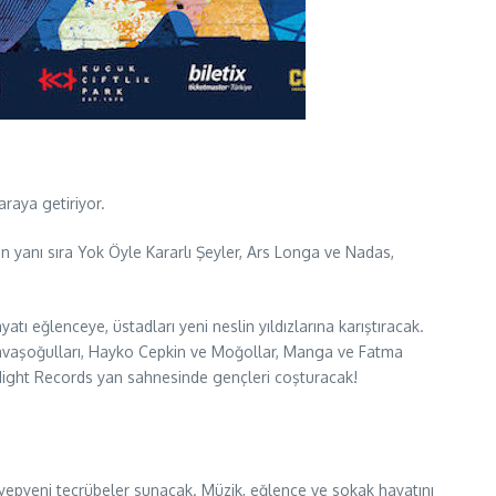
raya getiriyor.
 yanı sıra Yok Öyle Kararlı Şeyler, Ars Longa ve Nadas,
tı eğlenceye, üstadları yeni neslin yıldızlarına karıştıracak.
Yavaşoğulları, Hayko Cepkin ve Moğollar, Manga ve Fatma
 Night Records yan sahnesinde gençleri coşturacak!
a yepyeni tecrübeler sunacak. Müzik, eğlence ve sokak hayatını