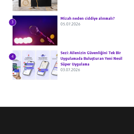
Mizah neden ciddiye alınmalı?
3
05.07.2026
Sezi: Ailenizin Güvenliğini Tek Bir
4
Uygulamada Buluşturan Yeni Nesil
Süper Uygulama
03.07.2026