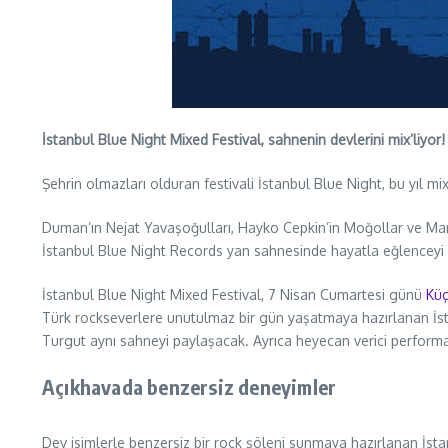
İstanbul Blue Night Mixed Festival, sahnenin devlerini mix’liyor!
Şehrin olmazları olduran festivali İstanbul Blue Night, bu yıl 
Duman’ın Nejat Yavaşoğulları, Hayko Cepkin’in Moğollar ve Mang
İstanbul Blue Night Records yan sahnesinde hayatla eğlenceyi k
İstanbul Blue Night Mixed Festival, 7 Nisan Cumartesi günü
Küç
Türk rockseverlere unutulmaz bir gün yaşatmaya hazırlanan İs
Turgut aynı sahneyi paylaşacak. Ayrıca heyecan verici performa
Açıkhavada benzersiz deneyimler
Dev isimlerle benzersiz bir rock şöleni sunmaya hazırlanan İsta