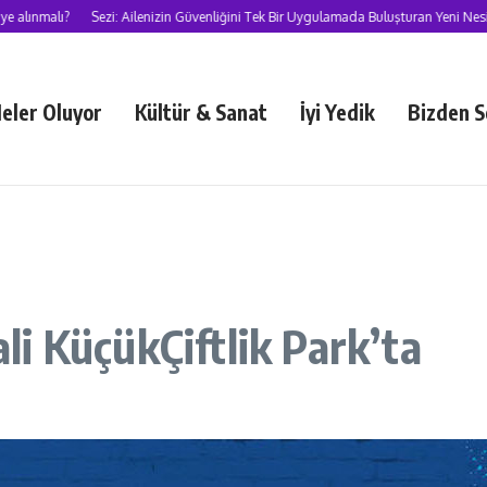
nmalı?
Sezi: Ailenizin Güvenliğini Tek Bir Uygulamada Buluşturan Yeni Nesil S
eler Oluyor
Kültür & Sanat
İyi Yedik
Bizden S
ali KüçükÇiftlik Park’ta