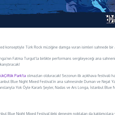
mixed konseptiyle Türk Rock müziğine damga vuran isimleri sahnede bir a
a’nın Fatma Turgut’la birlikte performans sergileyeceği ana sahnenin
arıştıracak!
ükÇiftlik Park’ta
olmazları olduracak! Sezonun ilk açıkhava festivali haya
tanbul Blue Night Mixed Festival’in ana sahnesinde Duman ve Nejat 
nslarıyla Yok Öyle Kararlı Şeyler, Nadas ve Ars Longa, İstanbul Blue
nbul Blue Night Mixed Festival’deki deneyim noktaları da katılımcılar