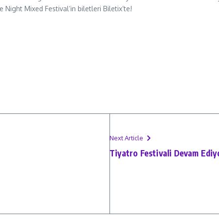
 Night Mixed Festival’in biletleri Biletix’te!
Next Article
Tiyatro Festivali Devam Ediy