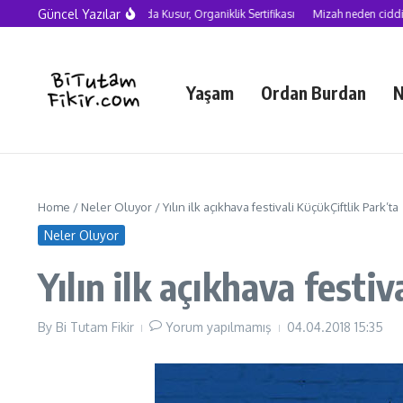
Skip to content
Güncel Yazılar
Yapay Zekâ Çağında Kusur, Organiklik Sertifikası
Mizah neden ciddiye alı
Yaşam
Ordan Burdan
N
Home
/
Neler Oluyor
/
Yılın ilk açıkhava festivali KüçükÇiftlik Park’ta
Neler Oluyor
Yılın ilk açıkhava festiv
By
Bi Tutam Fikir
Yorum yapılmamış
04.04.2018
15:35