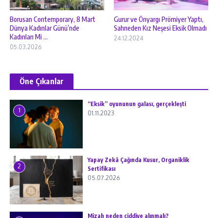
Borusan Contemporary, 8 Mart
Gurur ve Önyargı Prömiyer Yaptı,
Dünya Kadınlar Günü’nde
Sahneden Kız Neşesi Eksik Olmadı
Kadınları Mi ...
24.12.2024
05.03.2026
Öne Çıkanlar
“Eksik” oyununun galası, gerçekleşti
1
01.11.2023
Yapay Zekâ Çağında Kusur, Organiklik
2
Sertifikası
05.07.2026
Mizah neden ciddiye alınmalı?