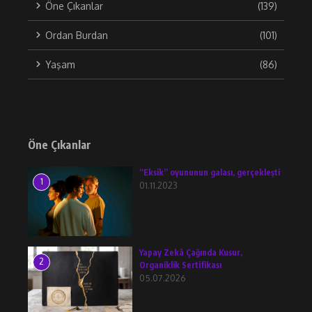
Öne Çıkanlar
(139)
Ordan Burdan
(101)
Yaşam
(86)
Öne Çıkanlar
“Eksik” oyununun galası, gerçekleşti
1
01.11.2023
Yapay Zekâ Çağında Kusur,
2
Organiklik Sertifikası
05.07.2026