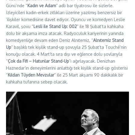
Günü’nde “
Kadın ve Adam
” adlı bar tiyatrosu ile sizlerle.
İzleyicileri kadın-erkek zıtlıkları üzerine yazılmış benzersiz bir
‘ilişkiler komedisine davet ediyor. Oyuncu ve komedyen Leslie
Karavil, şovu “
Lesli ile Stand Up: 002
” ile 18 Şubat’ta kahkaha
dolu bir akşama imza atacak. Radyoculuk kariyerinin yanında
komedyenliğe devam eden Deniz Alnıtemiz, “
Alnıtemiz Stand
Up
” başlıklı tek kişilik stand-up şovuyla 25 Şubat’ta Touché’nin
konuğu olacak. 4 Mart’ta sıra dışı ve eğlence dolu şovlarıyla
“
Çok da Fifi – Hatunlar Stand-Up
”ı ağırlayacak. Denizhan
Haznedar’ın deneyimlerini anlattığı tek kişilik stand-up gösterisi
“
Kıldan Tüyden Mevzular
” ile 25 Mart akşamı 90 dakikalık bir
kahkaha tufanına sebep olacak.