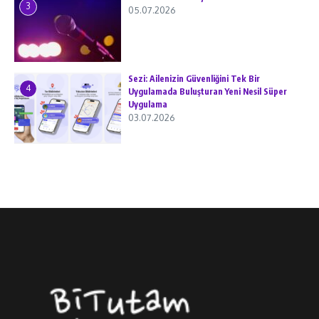
3
05.07.2026
Sezi: Ailenizin Güvenliğini Tek Bir
4
Uygulamada Buluşturan Yeni Nesil Süper
Uygulama
03.07.2026