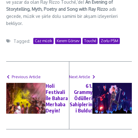
ve yazar da olan Ray Rizzo Touché,’de!
An Evening of
Storytelling, Myth, Poetry and Song with Ray Rizzo
adlı
gecede, müzik ve şiirle dolu samimi bir akşam izleyenleri
bekliyor.
Tagged:
Caz müzik
Kerem Görsev
Touché
Zorlu PSM
Previous Article
Next Article
Holi
61.
Festivali
Grammy
İle Bahara
Ödülleri
Merhaba
Sahiplerin
Deyin!
i Buldu!