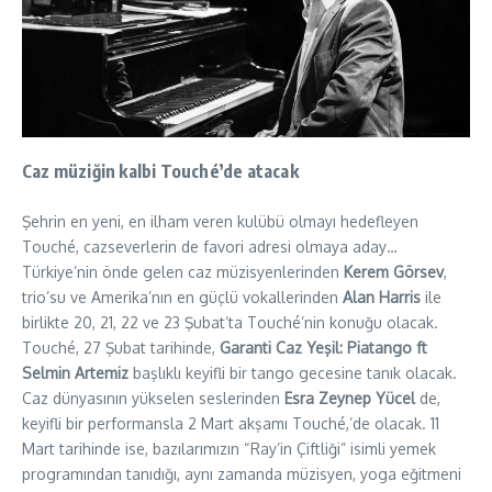
Caz müziğin kalbi Touché’de atacak
Şehrin en yeni, en ilham veren kulübü olmayı hedefleyen
Touché, cazseverlerin de favori adresi olmaya aday…
Türkiye’nin önde gelen caz müzisyenlerinden
Kerem Görsev
,
trio’su ve Amerika’nın en güçlü vokallerinden
Alan Harris
ile
birlikte 20, 21, 22 ve 23 Şubat’ta Touché’nin konuğu olacak.
Touché, 27 Şubat tarihinde,
Garanti Caz Yeşil: Piatango ft
Selmin Artemiz
başlıklı keyifli bir tango gecesine tanık olacak.
Caz dünyasının yükselen seslerinden
Esra Zeynep Yücel
de,
keyifli bir performansla 2 Mart akşamı Touché,’de olacak. 11
Mart tarihinde ise, bazılarımızın “Ray’in Çiftliği” isimli yemek
programından tanıdığı, aynı zamanda müzisyen, yoga eğitmeni