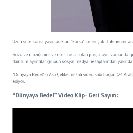
Uzun süre sonra yayınladıkları “Forsa” ile en çok dinlenenler ara
Sözü ve müziği mor ve ötesi’ne ait olan parça, aynı zamanda g
dair tüm ayrıntılar grubun sosyal medya hesaplarından yakında 
“Dünyaya Bedel”in Aslı Çelikel imzalı video klibi bugün (24 Aralı
ediyor.
“Dünyaya Bedel” Video Klip- Geri Sayım: