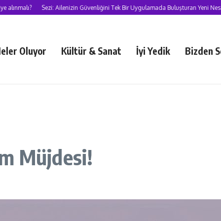
nmalı?
Sezi: Ailenizin Güvenliğini Tek Bir Uygulamada Buluşturan Yeni Nesil S
eler Oluyor
Kültür & Sanat
İyi Yedik
Bizden S
üm Müjdesi!