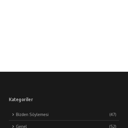
Kategoriler
Bizden Söylemesi
(47)
Genel
(52)