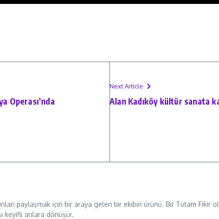
Next Article
yya Operası’nda
Alan Kadıköy kültür sanata kap
unları paylaşmak için bir araya gelen bir ekibin ürünü. Bir Tutam Fikir
sı keyifli anlara dönüşür.