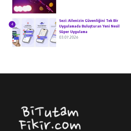
Sezi: Ailenizin Güvenliğini Tek Bir
4
Uygulamada Buluşturan Yeni Nesil
Süper Uygulama
03.07.2026