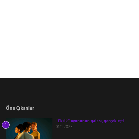
Öne Çıkanlar
“Eksik” oyununun galası, gerçekleşti
1
01.11.2023