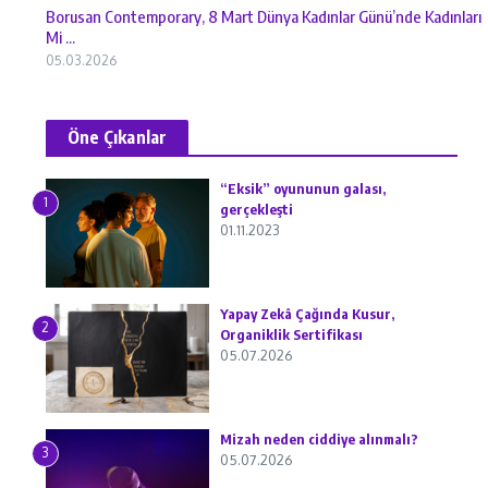
Borusan Contemporary, 8 Mart Dünya Kadınlar Günü’nde Kadınları
Mi ...
05.03.2026
Öne Çıkanlar
“Eksik” oyununun galası,
1
gerçekleşti
01.11.2023
Yapay Zekâ Çağında Kusur,
2
Organiklik Sertifikası
05.07.2026
Mizah neden ciddiye alınmalı?
3
05.07.2026