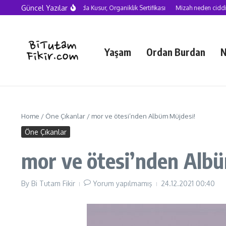
Skip to content
Güncel Yazılar
Yapay Zekâ Çağında Kusur, Organiklik Sertifikası
Mizah neden ciddiye alı
Yaşam
Ordan Burdan
N
Home
/
Öne Çıkanlar
/
mor ve ötesi’nden Albüm Müjdesi!
Öne Çıkanlar
mor ve ötesi’nden Alb
By
Bi Tutam Fikir
Yorum yapılmamış
24.12.2021
00:40