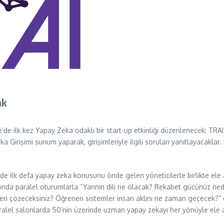
ak
ye’de ilk kez Yapay Zeka odaklı bir start-up etkinliği düzenlenecek: TRA
Girişimi sunum yaparak, girişimleriyle ilgili soruları yanıtlayacaklar. 
ye’de ilk defa yapay zeka konusunu önde gelen yöneticilerle birlikte ele 
alonda paralel oturumlarla “Yarının dili ne olacak? Rekabet gücünüz ned
ri çözeceksiniz? Öğrenen sistemler insan aklını ne zaman geçecek?” gibi
 paralel salonlarda 50’nin üzerinde uzman yapay zekayı her yönüyle ele 