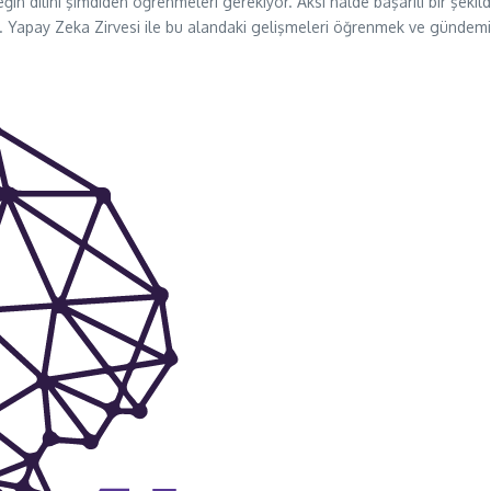
ğin dilini şimdiden öğrenmeleri gerekiyor. Aksi halde başarılı bir şe
Yapay Zeka Zirvesi ile bu alandaki gelişmeleri öğrenmek ve gündemi t