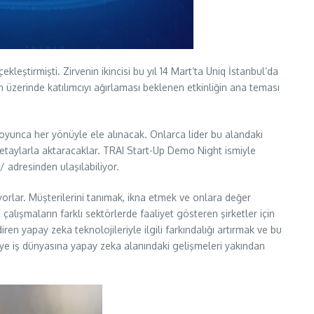
kleştirmişti. Zirvenin ikincisi bu yıl 14 Mart’ta Uniq İstanbul’da
in üzerinde katılımcıyı ağırlaması beklenen etkinliğin ana teması
oyunca her yönüyle ele alınacak. Onlarca lider bu alandaki
i detaylarla aktaracaklar. TRAI Start-Up Demo Night ismiyle
/ adresinden ulaşılabiliyor.
iyorlar. Müşterilerini tanımak, ikna etmek ve onlara değer
çalışmaların farklı sektörlerde faaliyet gösteren şirketler için
n yapay zeka teknolojileriyle ilgili farkındalığı artırmak ve bu
iye iş dünyasına yapay zeka alanındaki gelişmeleri yakından