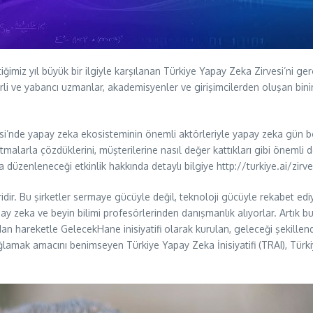
ğimiz yıl büyük bir ilgiyle karşılanan Türkiye Yapay Zeka Zirvesi’ni gerçe
, yerli ve yabancı uzmanlar, akademisyenler ve girişimcilerden oluşan bin
esi’nde yapay zeka ekosisteminin önemli aktörleriyle yapay zeka gün b
ritmalarla çözdüklerini, müşterilerine nasıl değer kattıkları gibi öneml
 düzenleneceği etkinlik hakkında detaylı bilgiye http://turkiye.ai/zirve
eridir. Bu şirketler sermaye gücüyle değil, teknoloji gücüyle rekabet ed
ay zeka ve beyin bilimi profesörlerinden danışmanlık alıyorlar. Artık bu 
areketle GelecekHane inisiyatifi olarak kurulan, geleceği şekillendire
ağlamak amacını benimseyen Türkiye Yapay Zeka İnisiyatifi (TRAI), Türk