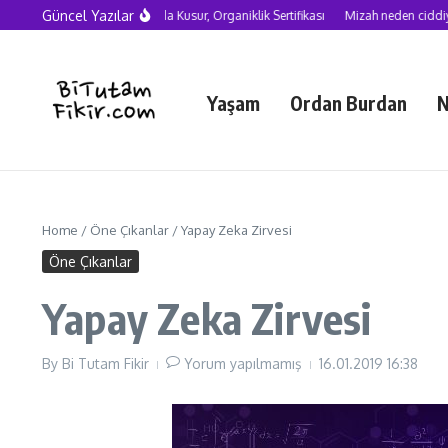
Skip to content
Güncel Yazılar
Yapay Zekâ Çağında Kusur, Organiklik Sertifikası
Mizah neden ciddiye alınma
Yaşam
Ordan Burdan
N
Home
/
Öne Çıkanlar
/
Yapay Zeka Zirvesi
Öne Çıkanlar
Yapay Zeka Zirvesi
By
Bi Tutam Fikir
Yorum yapılmamış
16.01.2019
16:38