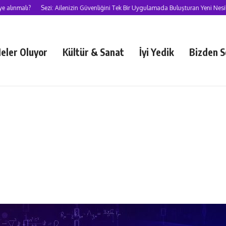
lı?
Sezi: Ailenizin Güvenliğini Tek Bir Uygulamada Buluşturan Yeni Nesil Süper
eler Oluyor
Kültür & Sanat
İyi Yedik
Bizden S