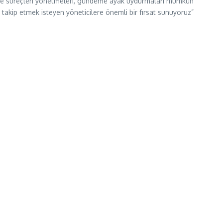
kilde süreçleri yönetmeleri, gündeme ayak uydurmaları mümkün
akip etmek isteyen yöneticilere önemli bir fırsat sunuyoruz”