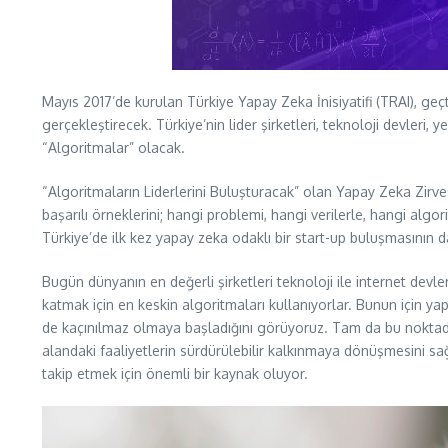
Mayıs 2017’de kurulan Türkiye Yapay Zeka İnisiyatifi (TRAI), geçti
gerçekleştirecek. Türkiye’nin lider şirketleri, teknoloji devleri
“Algoritmalar” olacak.
“Algoritmaların Liderlerini Buluşturacak” olan Yapay Zeka Zirv
başarılı örneklerini; hangi problemi, hangi verilerle, hangi algo
Türkiye’de ilk kez yapay zeka odaklı bir start-up buluşmasının da
Bugün dünyanın en değerli şirketleri teknoloji ile internet devl
katmak için en keskin algoritmaları kullanıyorlar. Bunun için yap
de kaçınılmaz olmaya başladığını görüyoruz. Tam da bu noktadan h
alandaki faaliyetlerin sürdürülebilir kalkınmaya dönüşmesini s
takip etmek için önemli bir kaynak oluyor.