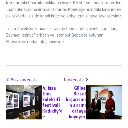
formlardaki Charmlar dikkat çekiyor. Pozitif ve enerjik hislerden
ilham alınarak hazırlanan Charms Koleksiyonu’ndaki birbirinden
şık takılarla, siz de kendi küpe ve kolyelerinizi tasarlayabilirsiniz.
Tullia Jewels’ın zamansız tasarımlarına, tulliajewels.com’dan,
Beymen İstinyePark’tan ve İstanbul Bebek’te bulunan
Showroom’undan ulaşabilirsiniz.
Previous Article
Next Article
4. kısa
Gülse
film
Birsel
kolektifi
başarısını
festivali
n sırrını
Kadıköy’d
ortaya
e
koyuyor