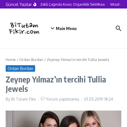
Skip to content
Güncel Yazılar
Yapay Zekâ Çağında Kusur, Organiklik Sertifikası
Mizah neden
Main Menu
Home
/
Ordan Burdan
/
Zeynep Yılmaz’ın tercihi Tullia Jewels
Ordan Burdan
Zeynep Yılmaz’ın tercihi Tullia
Jewels
By
Bi Tutam Fikir
Yorum yapılmamış
01.03.2019
18:24