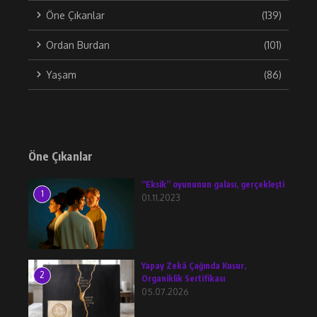
Öne Çıkanlar
(139)
Ordan Burdan
(101)
Yaşam
(86)
Öne Çıkanlar
“Eksik” oyununun galası, gerçekleşti
1
01.11.2023
Yapay Zekâ Çağında Kusur,
2
Organiklik Sertifikası
05.07.2026