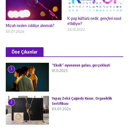
K-pop kültürü nedir, gençleri nasıl
etkiliyor?
Mizah neden ciddiye alınmalı?
24.10.2022
05.07.2026
Öne Çıkanlar
“Eksik” oyununun galası, gerçekleşti
1
01.11.2023
Yapay Zekâ Çağında Kusur, Organiklik
2
Sertifikası
05.07.2026