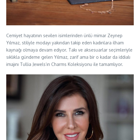
Cemiyet hayatının sevilen isimlerinden ünlü mimar Zeynep
Yılmaz, stiliyle modayı yakından takip eden kadınlara ilham
kaynağı olmaya devam ediyor. Takı ve aksesuarlar seçimleriyle
sıklıkla gündeme gelen Yılmaz, zarif ama bir o kadar da iddialı
imajını Tullia Jewels’ın Charms Koleksiyonu ile tamamlıyor.