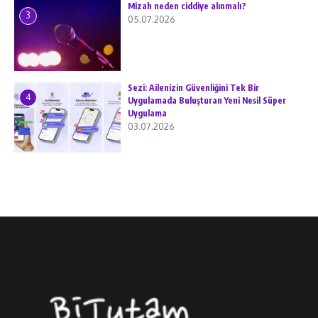
Mizah neden ciddiye alınmalı?
3
05.07.2026
Sezi: Ailenizin Güvenliğini Tek Bir
4
Uygulamada Buluşturan Yeni Nesil Süper
Uygulama
03.07.2026