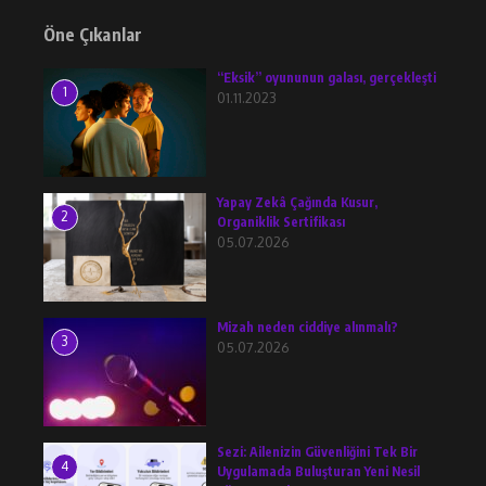
Öne Çıkanlar
“Eksik” oyununun galası, gerçekleşti
1
01.11.2023
Yapay Zekâ Çağında Kusur,
2
Organiklik Sertifikası
05.07.2026
Mizah neden ciddiye alınmalı?
3
05.07.2026
Sezi: Ailenizin Güvenliğini Tek Bir
4
Uygulamada Buluşturan Yeni Nesil