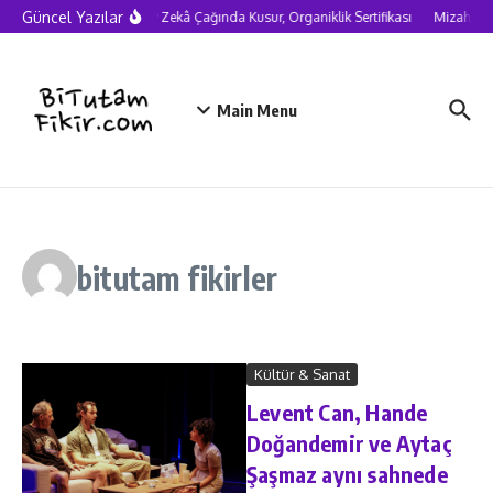
Skip to content
Güncel Yazılar
Yapay Zekâ Çağında Kusur, Organiklik Sertifikası
Mizah ned
Main Menu
bitutam fikirler
Kültür & Sanat
Levent Can, Hande
Doğandemir ve Aytaç
Şaşmaz aynı sahnede