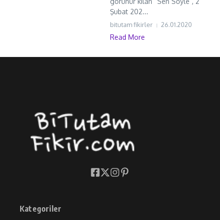
görünür kılan “Sen Söyle”, 2
Şubat 202...
bitutam fikirler
26.01.2020
Read More
Kategoriler