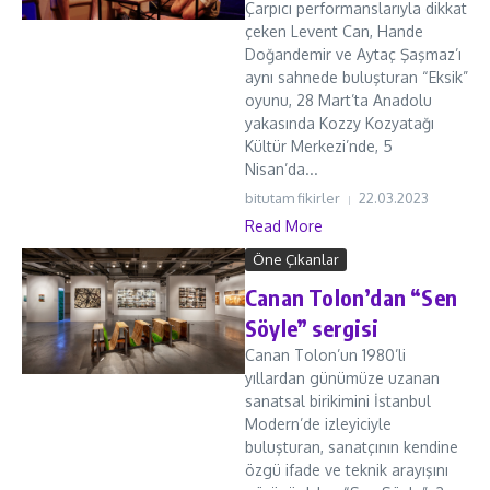
Çarpıcı performanslarıyla dikkat
çeken Levent Can, Hande
Doğandemir ve Aytaç Şaşmaz’ı
aynı sahnede buluşturan “Eksik”
oyunu, 28 Mart’ta Anadolu
yakasında Kozzy Kozyatağı
Kültür Merkezi’nde, 5
Nisan’da...
bitutam fikirler
22.03.2023
Read More
Öne Çıkanlar
Canan Tolon’dan “Sen
Söyle” sergisi
Canan Tolon’un 1980’li
yıllardan günümüze uzanan
sanatsal birikimini İstanbul
Modern’de izleyiciyle
buluşturan, sanatçının kendine
özgü ifade ve teknik arayışını