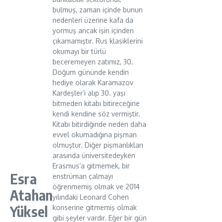
bulmuş, zaman içinde bunun
nedenleri üzerine kafa da
yormuş ancak işin içinden
çıkamamıştır. Rus klasiklerini
okumayı bir türlü
beceremeyen zatımız, 30.
Doğum gününde kendin
hediye olarak Karamazov
Kardeşler’i alıp 30. yaşı
bitmeden kitabı bitireceğine
kendi kendine söz vermiştir.
Kitabı bitirdiğinde neden daha
evvel okumadığına pişman
olmuştur. Diğer pişmanlıkları
arasında üniversitedeyken
Erasmus’a gitmemek, bir
Esra
enstrüman çalmayı
öğrenmemiş olmak ve 2014
Atahan
yılındaki Leonard Cohen
Yüksel
konserine gitmemiş olmak
gibi şeyler vardır. Eğer bir gün