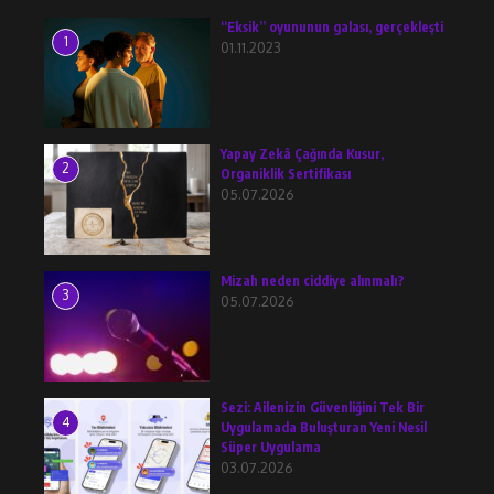
“Eksik” oyununun galası, gerçekleşti
1
01.11.2023
Yapay Zekâ Çağında Kusur,
2
Organiklik Sertifikası
05.07.2026
Mizah neden ciddiye alınmalı?
3
05.07.2026
Sezi: Ailenizin Güvenliğini Tek Bir
4
Uygulamada Buluşturan Yeni Nesil
Süper Uygulama
03.07.2026