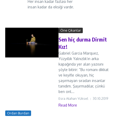
Her insan kadar fazlası her
insan kadar da eksiği vardır.
Öne Çıkanlar
Sen hiç durma Dirmit
Kız!
Gabriel Garcia Marquez,
Yüzyıllık Yalnızlık’ın arka
kapağında yer alan yazısını
şöyle bitirir: “Bu romanı dikkat
ve keyifle okuyan, hiç
şaşırmayan sıradan insanlar
tanıdım. Şaşırmadılar, çünkü
ben onl...
Esra Atahan Yüksel
30.10.2019
Read More
Ordan Burdan