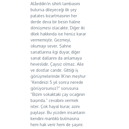
Alâeddin’in sihirli lambasını
bulursa dileyeceği ilk şey
patates kızartmasının her
derde deva bir besin haline
dönüşmesi olacaktır. Diğer iki
dilek hakkında ise henüz karar
vermemiştir. Gezmeyi,
okumayı sever. Sahne
sanatlarına ilgi duyar, diğer
sanat dallarını da anlamaya
heveslidir. Çaysız olmaz. Aile
ve dostlar candır. Gittiği iş
görüşmelerinde İK’nın meşhur
“Kendinizi 5 yıl sonra nerede
görüyorsunuz?” sorusuna
“Bizim sokaktaki çay ocağının
başında.” cevabını vermek
ister. Çok hayal kurar, azını
paylaşır. Bu yüzden insanların
kendini mantıklı bulmasına
hem hak verir hem de şaşırır.