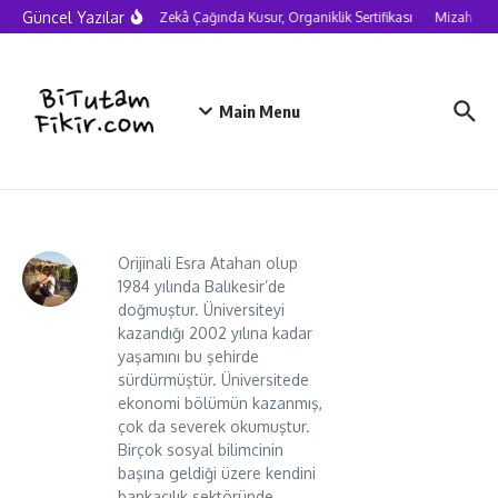
Skip to content
Güncel Yazılar
Yapay Zekâ Çağında Kusur, Organiklik Sertifikası
Mizah nede
Main Menu
Orijinali Esra Atahan olup
1984 yılında Balıkesir’de
doğmuştur. Üniversiteyi
kazandığı 2002 yılına kadar
yaşamını bu şehirde
sürdürmüştür. Üniversitede
ekonomi bölümün kazanmış,
çok da severek okumuştur.
Birçok sosyal bilimcinin
başına geldiği üzere kendini
bankacılık sektöründe