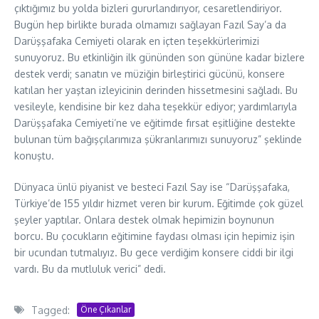
çıktığımız bu yolda bizleri gururlandırıyor, cesaretlendiriyor.
Bugün hep birlikte burada olmamızı sağlayan Fazıl Say’a da
Darüşşafaka Cemiyeti olarak en içten teşekkürlerimizi
sunuyoruz. Bu etkinliğin ilk gününden son gününe kadar bizlere
destek verdi; sanatın ve müziğin birleştirici gücünü, konsere
katılan her yaştan izleyicinin derinden hissetmesini sağladı. Bu
vesileyle, kendisine bir kez daha teşekkür ediyor; yardımlarıyla
Darüşşafaka Cemiyeti’ne ve eğitimde fırsat eşitliğine destekte
bulunan tüm bağışçılarımıza şükranlarımızı sunuyoruz” şeklinde
konuştu.
Dünyaca ünlü piyanist ve besteci Fazıl Say ise “Darüşşafaka,
Türkiye’de 155 yıldır hizmet veren bir kurum. Eğitimde çok güzel
şeyler yaptılar. Onlara destek olmak hepimizin boynunun
borcu. Bu çocukların eğitimine faydası olması için hepimiz işin
bir ucundan tutmalıyız. Bu gece verdiğim konsere ciddi bir ilgi
vardı. Bu da mutluluk verici” dedi.
Tagged:
Öne Çıkanlar