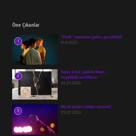
Öne Çıkanlar
“Eksik” oyununun galası, gerçekleşti
1
01.11.2023
Yapay Zekâ Çağında Kusur,
2
Organiklik Sertifikası
05.07.2026
Mizah neden ciddiye alınmalı?
3
05.07.2026