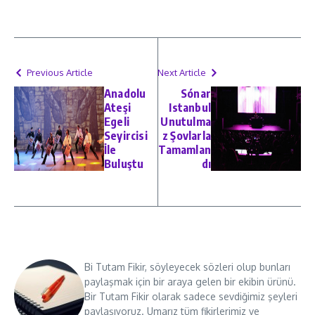
Previous Article
Next Article
Anadolu
Sónar
Ateşi
Istanbul
Egeli
Unutulma
Seyircisi
z Şovlarla
İle
Tamamlan
Buluştu
dı
Bi Tutam Fikir, söyleyecek sözleri olup bunları
paylaşmak için bir araya gelen bir ekibin ürünü.
Bir Tutam Fikir olarak sadece sevdiğimiz şeyleri
paylaşıyoruz. Umarız tüm fikirlerimiz ve