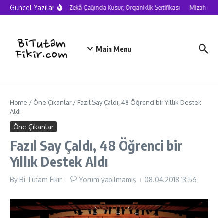
Skip to content
Güncel Yazılar
Yapay Zekâ Çağında Kusur, Organiklik Sertifikası
Mizah neden
Main Menu
Home
/
Öne Çıkanlar
/
Fazıl Say Çaldı, 48 Öğrenci bir Yıllık Destek
Aldı
Öne Çıkanlar
Fazıl Say Çaldı, 48 Öğrenci bir
Yıllık Destek Aldı
By
Bi Tutam Fikir
Yorum yapılmamış
08.04.2018
13:56