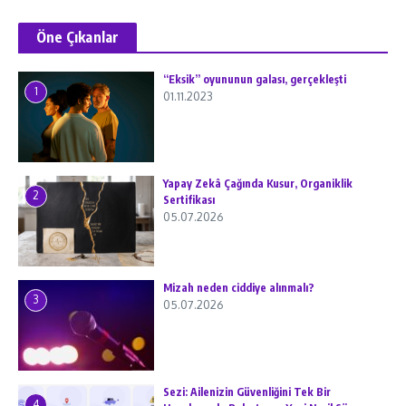
Öne Çıkanlar
“Eksik” oyununun galası, gerçekleşti
1
01.11.2023
Yapay Zekâ Çağında Kusur, Organiklik
2
Sertifikası
05.07.2026
Mizah neden ciddiye alınmalı?
3
05.07.2026
Sezi: Ailenizin Güvenliğini Tek Bir
4