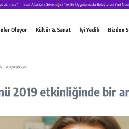
?
Sezi: Ailenizin Güvenliğini Tek Bir Uygulamada Buluşturan Yeni Nesil Süper U
eler Oluyor
Kültür & Sanat
İyi Yedik
Bizden S
bir araya geliyor
nü 2019 etkinliğinde bir a