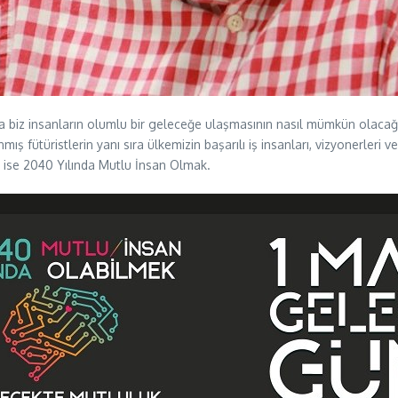
kta biz insanların olumlu bir geleceğe ulaşmasının nasıl mümkün olaca
fütüristlerin yanı sıra ülkemizin başarılı iş insanları, vizyonerleri ve
su ise 2040 Yılında Mutlu İnsan Olmak.