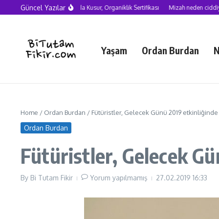
Skip to content
Güncel Yazılar
Yapay Zekâ Çağında Kusur, Organiklik Sertifikası
Mizah neden ciddiye alınmalı
Yaşam
Ordan Burdan
N
Home
/
Ordan Burdan
/
Fütüristler, Gelecek Günü 2019 etkinliğinde 
Ordan Burdan
Fütüristler, Gelecek Gü
By
Bi Tutam Fikir
Yorum yapılmamış
27.02.2019
16:33