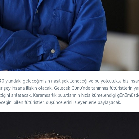
2040 yılındaki geleceğimizin nasıl şekilleneceği ve bu yolculukta biz i
 şey insana ilişkin olacak. Gelecek Günü’nde tanınmış fütüristlerin yanı s
ektiğini anlatacak. Karamsarlık bulutlarının hızla kümelendiği günümüz
ini bilen fütüristler, düşüncelerini izleyenlerle paylaşacak.