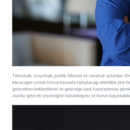
Teknolojik, sosyolojik, politik, bilimsel ve sanatsal açılardan 
kılınacağını uzman konuşmacılarla tartışılacağı etkinlikte yine her
gelecekten beklentilerini ve geleceğe nasıl hazırlanılması ger
olumlu gelecek seçeneğinin bulunduğunu ve bunun başarılabileceğ