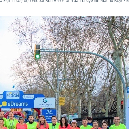
70 kişinin koştuğu Global Run Barcelona’da Türkiye’nin Madrid Büyükel