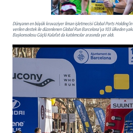
Dünyanın en büyük kruvaziyer liman işletmecisi Global Ports Holding’in y
verilen destek ile düzenlenen Global Run Barcelona’ya 103 ülkeden yakla
Başkonsolosu Güçlü Kalafat da katılımcılar arasında yer aldı.