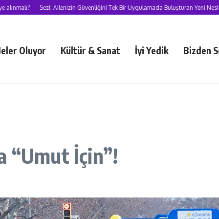
Sezi: Ailenizin Güvenliğini Tek Bir Uygulamada Buluşturan Yeni Nesil Süper Uy
eler Oluyor
Kültür & Sanat
İyi Yedik
Bizden S
a “Umut İçin”!