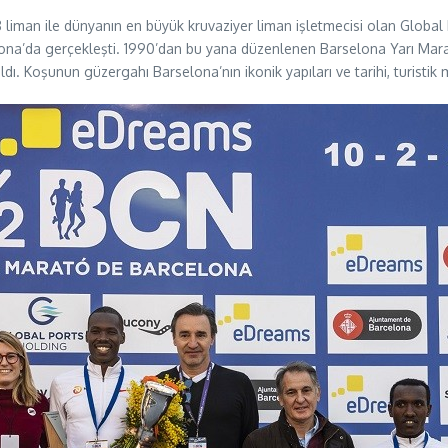
 18 liman ile dünyanın en büyük kruvaziyer liman işletmecisi olan Global
selona’da gerçekleşti. 1990’dan bu yana düzenlenen Barselona Yarı Ma
ldı. Koşunun güzergahı Barselona’nın ikonik yapıları ve tarihi, turistik