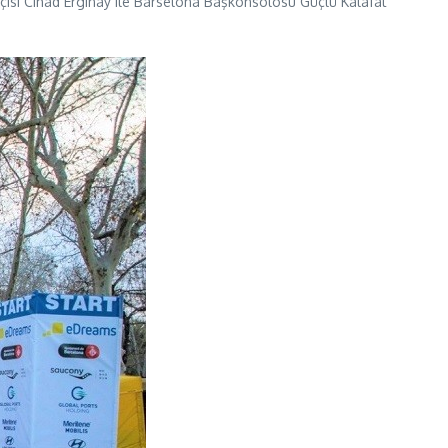
çisi Cihad Erginay ile Barselona Başkonsolosu Güçlü Kalafat