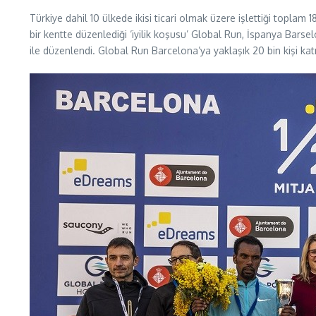
Türkiye dahil 10 ülkede ikisi ticari olmak üzere işlettiği toplam
bir kentte düzenlediği ‘iyilik koşusu’ Global Run, İspanya Bar
ile düzenlendi. Global Run Barcelona’ya yaklaşık 20 bin kişi katı