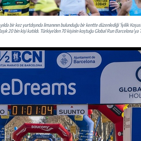
ılda bir kez yurtdışında limanının bulunduğu bir kentte düzenlediği ‘İyilik Koş
şık 20 bin kişi katıldı. Türkiye’den 70 kişinin koştuğu Global Run Barcelona’ya 