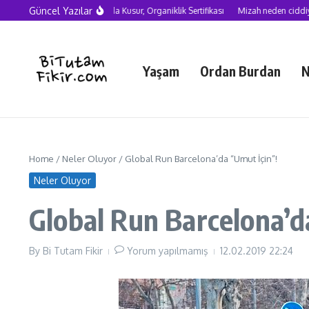
Skip to content
Güncel Yazılar
Yapay Zekâ Çağında Kusur, Organiklik Sertifikası
Mizah neden ciddiye alınmalı?
Yaşam
Ordan Burdan
N
Home
/
Neler Oluyor
/
Global Run Barcelona’da “Umut İçin”!
Neler Oluyor
Global Run Barcelona’d
By
Bi Tutam Fikir
Yorum yapılmamış
12.02.2019
22:24