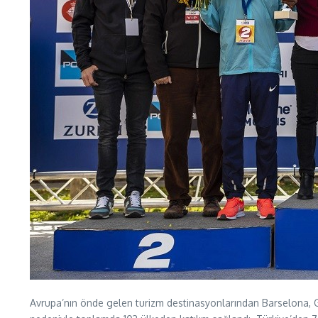
Avrupa’nın önde gelen turizm destinasyonlarından Barselona, Glob