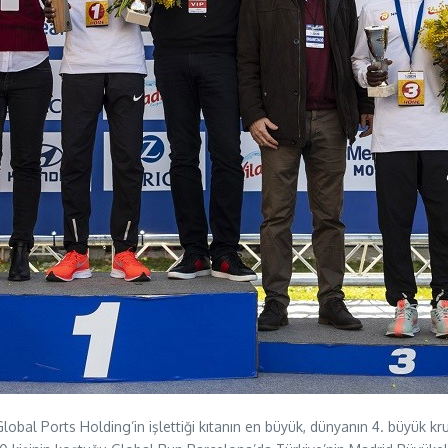
al Ports Holding’in işlettiği kıtanın en büyük, dünyanın 4. büyük kruv