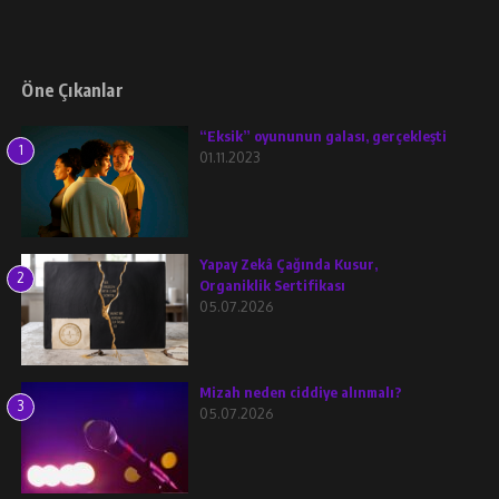
Öne Çıkanlar
“Eksik” oyununun galası, gerçekleşti
1
01.11.2023
Yapay Zekâ Çağında Kusur,
2
Organiklik Sertifikası
05.07.2026
Mizah neden ciddiye alınmalı?
3
05.07.2026