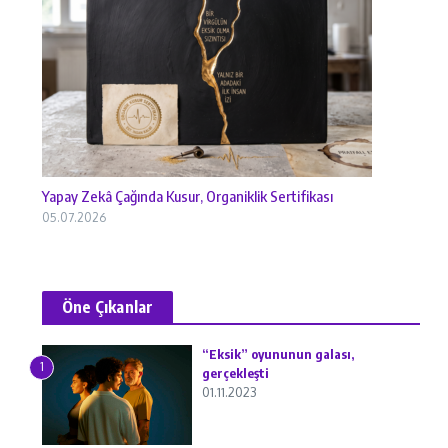
Yapay Zekâ Çağında Kusur, Organiklik Sertifikası
05.07.2026
Öne Çıkanlar
“Eksik” oyununun galası,
1
gerçekleşti
01.11.2023