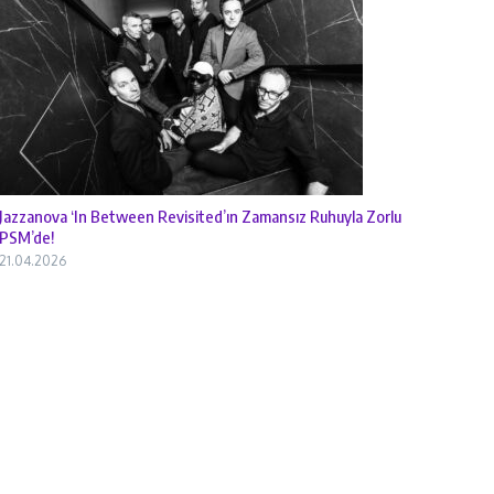
Jazzanova ‘In Between Revisited’ın Zamansız Ruhuyla Zorlu
PSM’de!
21.04.2026