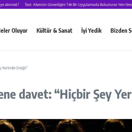
nmalı?
Sezi: Ailenizin Güvenliğini Tek Bir Uygulamada Buluşturan Yeni Nesil S
eler Oluyor
Kültür & Sanat
İyi Yedik
Bizden S
ey Yerinde Değil”
rene davet: “Hiçbir Şey Ye