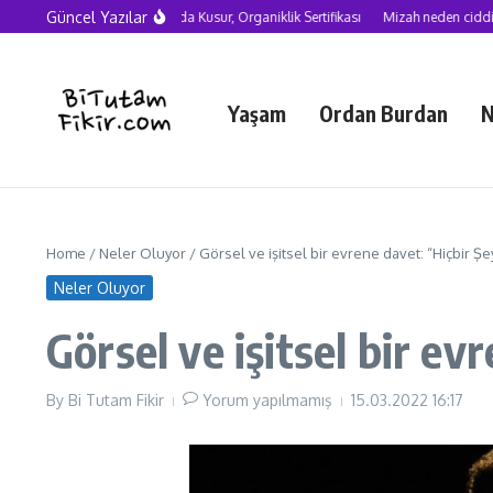
Skip to content
Güncel Yazılar
Yapay Zekâ Çağında Kusur, Organiklik Sertifikası
Mizah neden ciddiye alı
Yaşam
Ordan Burdan
N
Home
/
Neler Oluyor
/
Görsel ve işitsel bir evrene davet: “Hiçbir Ş
Neler Oluyor
Görsel ve işitsel bir ev
By
Bi Tutam Fikir
Yorum yapılmamış
15.03.2022
16:17