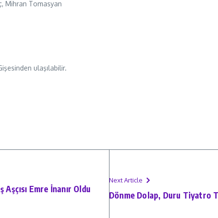
raç, Mihran Tomasyan
işesinden ulaşılabilir.
Next Article
ş Aşçısı Emre İnanır Oldu
Dönme Dolap, Duru Tiyatro Ti