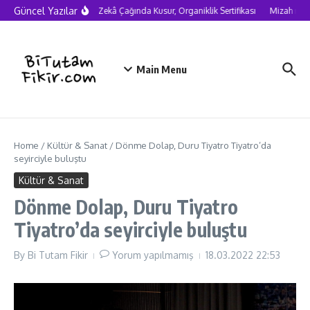
Skip to content
Güncel Yazılar
Yapay Zekâ Çağında Kusur, Organiklik Sertifikası
Mizah nede
Main Menu
Home
/
Kültür & Sanat
/
Dönme Dolap, Duru Tiyatro Tiyatro’da
seyirciyle buluştu
Kültür & Sanat
Dönme Dolap, Duru Tiyatro
Tiyatro’da seyirciyle buluştu
By
Bi Tutam Fikir
Yorum yapılmamış
18.03.2022
22:53