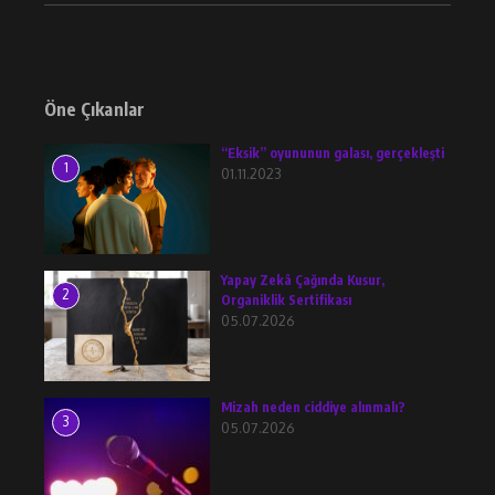
Öne Çıkanlar
“Eksik” oyununun galası, gerçekleşti
1
01.11.2023
Yapay Zekâ Çağında Kusur,
2
Organiklik Sertifikası
05.07.2026
Mizah neden ciddiye alınmalı?
3
05.07.2026