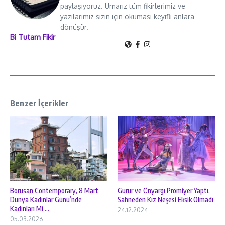
paylaşıyoruz. Umarız tüm fikirlerimiz ve
yazılarımız sizin için okuması keyifli anlara
dönüşür.
Bi Tutam Fikir
Benzer İçerikler
Borusan Contemporary, 8 Mart
Gurur ve Önyargı Prömiyer Yaptı,
Dünya Kadınlar Günü’nde
Sahneden Kız Neşesi Eksik Olmadı
Kadınları Mi ...
24.12.2024
05.03.2026