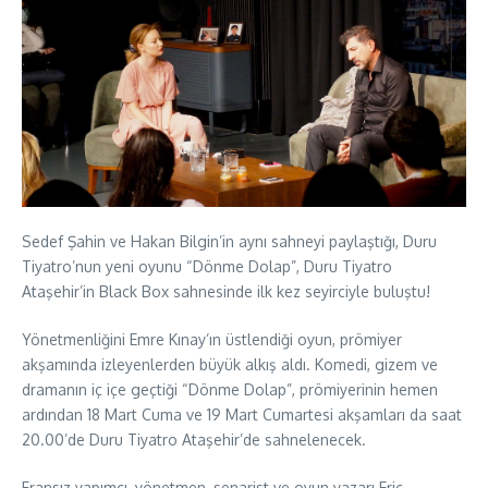
Sedef Şahin ve Hakan Bilgin’in aynı sahneyi paylaştığı, Duru
Tiyatro’nun yeni oyunu “Dönme Dolap”, Duru Tiyatro
Ataşehir’in Black Box sahnesinde ilk kez seyirciyle buluştu!
Yönetmenliğini Emre Kınay’ın üstlendiği oyun, prömiyer
akşamında izleyenlerden büyük alkış aldı. Komedi, gizem ve
dramanın iç içe geçtiği “Dönme Dolap”, prömiyerinin hemen
ardından 18 Mart Cuma ve 19 Mart Cumartesi akşamları da saat
20.00’de Duru Tiyatro Ataşehir’de sahnelenecek.
Fransız yapımcı, yönetmen, senarist ve oyun yazarı Eric