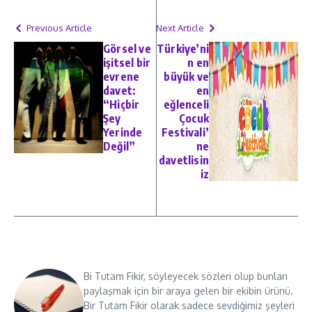
Previous Article
Next Article
Görsel ve
Türkiye’ni
işitsel bir
n en
evrene
büyük ve
davet:
en
“Hiçbir
eğlenceli
Şey
Çocuk
Yerinde
Festivali’
Değil”
ne
davetlisin
iz
Bi Tutam Fikir, söyleyecek sözleri olup bunları
paylaşmak için bir araya gelen bir ekibin ürünü.
Bir Tutam Fikir olarak sadece sevdiğimiz şeyleri