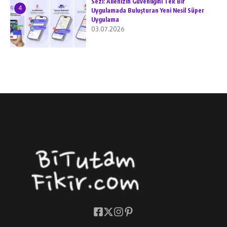
Sezi: Ailenizin Güvenliğini Tek Bir
4
Uygulamada Buluşturan Yeni Nesil Süper
Uygulama
03.07.2026