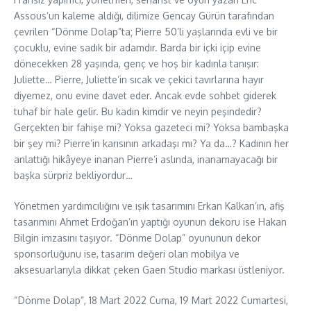
Assous’un kaleme aldığı, dilimize Gencay Gürün tarafından
çevrilen “Dönme Dolap”ta; Pierre 50’li yaşlarında evli ve bir
çocuklu, evine sadık bir adamdır. Barda bir içki içip evine
dönecekken 28 yaşında, genç ve hoş bir kadınla tanışır:
Juliette… Pierre, Juliette’in sıcak ve çekici tavırlarına hayır
diyemez, onu evine davet eder. Ancak evde sohbet giderek
tuhaf bir hale gelir. Bu kadın kimdir ve neyin peşindedir?
Gerçekten bir fahişe mi? Yoksa gazeteci mi? Yoksa bambaşka
bir şey mi? Pierre’in karısının arkadaşı mı? Ya da…? Kadının her
anlattığı hikâyeye inanan Pierre’i aslında, inanamayacağı bir
başka sürpriz bekliyordur…
Yönetmen yardımcılığını ve ışık tasarımını Erkan Kalkan’ın, afiş
tasarımını Ahmet Erdoğan’ın yaptığı oyunun dekoru ise Hakan
Bilgin imzasını taşıyor. “Dönme Dolap” oyununun dekor
sponsorluğunu ise, tasarım değeri olan mobilya ve
aksesuarlarıyla dikkat çeken Gaen Studio markası üstleniyor.
“Dönme Dolap”, 18 Mart 2022 Cuma, 19 Mart 2022 Cumartesi,