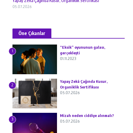
Yapay Zekâ Çağında Kusur, Organiklik Sertifikası
05.07.2026
Öne Çıkanlar
“Eksik” oyununun galası,
1
gerçekleşti
01.11.2023
Yapay Zekâ Çağında Kusur,
2
Organiklik Sertifikası
05.07.2026
Mizah neden ciddiye alınmalı?
3
05.07.2026