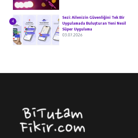
Sezi: Ailenizin Güvenliğini Tek Bir
4
Uygulamada Buluşturan Yeni Nesil
Süper Uygulama
03.07.2026