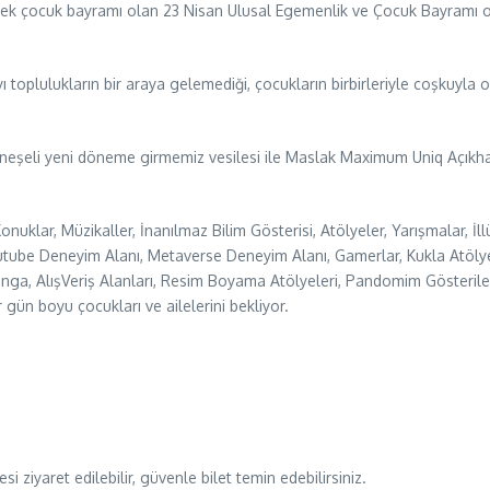
ın tek çocuk bayramı olan 23 Nisan Ulusal Egemenlik ve Çocuk Bayram
 toplulukların bir araya gelemediği, çocukların birbirleriyle coşkuyl
ve neşeli yeni döneme girmemiz vesilesi ile Maslak Maximum Uniq Açıkhav
Konuklar, Müzikaller, İnanılmaz Bilim Gösterisi, Atölyeler, Yarışmalar,
tube Deneyim Alanı, Metaverse Deneyim Alanı, Gamerlar, Kukla Atölyes
, AlışVeriş Alanları, Resim Boyama Atölyeleri, Pandomim Gösterileri, 
 gün boyu çocukları ve ailelerini bekliyor.
tesi ziyaret edilebilir, güvenle bilet temin edebilirsiniz.