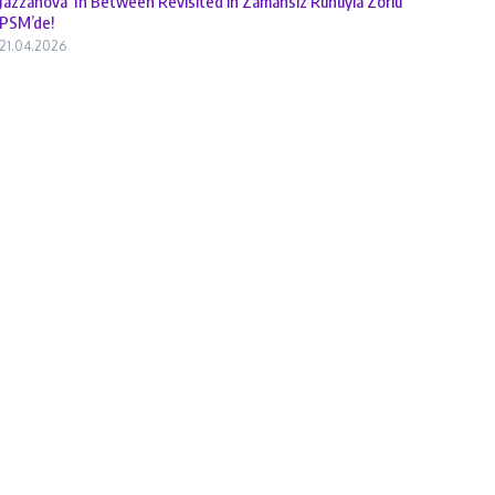
Jazzanova ‘In Between Revisited’ın Zamansız Ruhuyla Zorlu
PSM’de!
21.04.2026