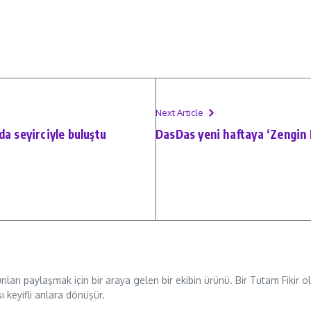
Next Article
a seyirciyle buluştu
DasDas yeni haftaya ‘Zengin M
unları paylaşmak için bir araya gelen bir ekibin ürünü. Bir Tutam Fikir
sı keyifli anlara dönüşür.