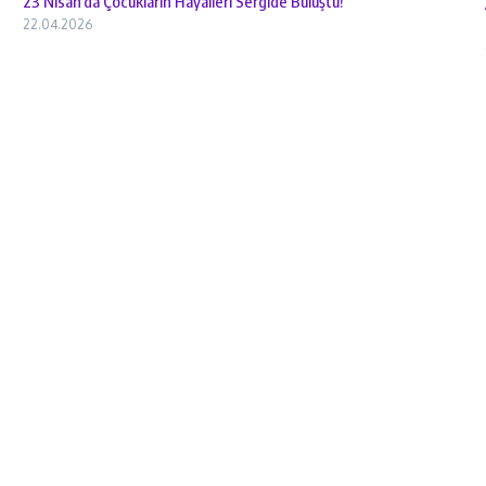
23 Nisan’da Çocukların Hayalleri Sergide Buluştu!
22.04.2026