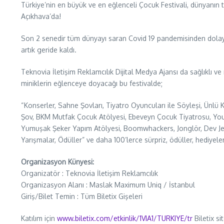
Türkiye’nin en büyük ve en eğlenceli Çocuk Festivali, dünyan
Açıkhava’da!
Son 2 senedir tüm dünyayı saran Covid 19 pandemisinden dolayı
artık geride kaldı.
Teknovia İletişim Reklamcılık Dijital Medya Ajansı da sağlıklı 
miniklerin eğlenceye doyacağı bu festivalde;
“Konserler, Sahne Şovları, Tiyatro Oyuncuları ile Söyleşi, Ünlü 
Şov, BKM Mutfak Çocuk Atölyesi, Ebeveyn Çocuk Tiyatrosu, You
Yumuşak Şeker Yapım Atölyesi, Boomwhackers, Jonglör, Dev Jenga
Yarışmalar, Ödüller” ve daha 100’lerce sürpriz, ödüller, hediyeler
Organizasyon Künyesi:
Organizatör : Teknovia İletişim Reklamcılık
Organizasyon Alanı : Maslak Maximum Uniq / İstanbul
Giriş/Bilet Temin : Tüm Biletix Gişeleri
Katılım için
www.biletix.com/etkinlik/1VIA1/TURKIYE/tr
Biletix si