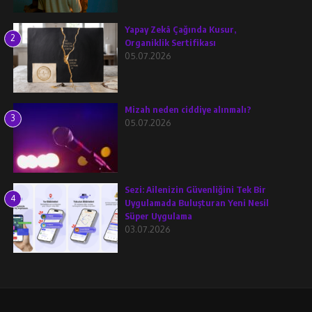
Yapay Zekâ Çağında Kusur,
2
Organiklik Sertifikası
05.07.2026
Mizah neden ciddiye alınmalı?
3
05.07.2026
Sezi: Ailenizin Güvenliğini Tek Bir
4
Uygulamada Buluşturan Yeni Nesil
Süper Uygulama
03.07.2026