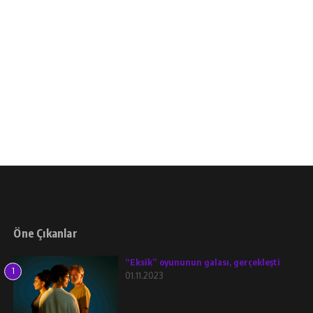
Öne Çıkanlar
“Eksik” oyununun galası, gerçekleşti
1
01.11.2023