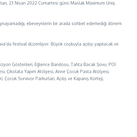
ı olan, 23 Nisan 2022 Cumartesi günü Maslak Maximum Uniq
a oynayamadığı, ebeveynlerin bir arada sohbet edemediği dönem
a’da festival düzenliyor. Büyük coşkuyla açılışı yapılacak ve
 İllüzyon Gösterileri, Eğlence Bandosu, Tahta Bacak Şovu, POİ
i, Çikolata Yapım Atölyesi, Anne Çocuk Pasta Atölyesi,
Çocuk Survivor Parkurları, Açılış ve Kapanış Korteji,