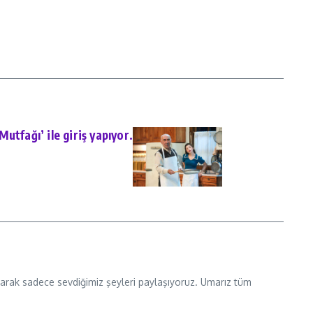
utfağı’ ile giriş yapıyor.
 olarak sadece sevdiğimiz şeyleri paylaşıyoruz. Umarız tüm