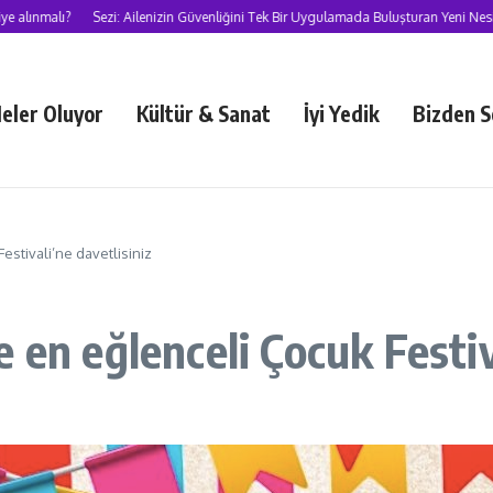
nmalı?
Sezi: Ailenizin Güvenliğini Tek Bir Uygulamada Buluşturan Yeni Nesil S
eler Oluyor
Kültür & Sanat
İyi Yedik
Bizden S
estivali’ne davetlisiniz
 en eğlenceli Çocuk Festiv