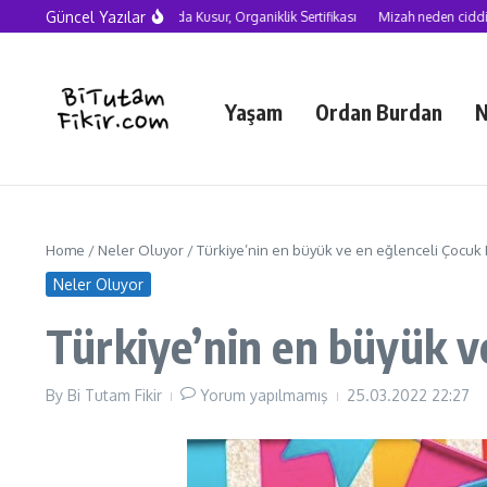
Skip to content
Güncel Yazılar
Yapay Zekâ Çağında Kusur, Organiklik Sertifikası
Mizah neden ciddiye alı
Yaşam
Ordan Burdan
N
Home
/
Neler Oluyor
/
Türkiye’nin en büyük ve en eğlenceli Çocuk F
Neler Oluyor
Türkiye’nin en büyük ve
By
Bi Tutam Fikir
Yorum yapılmamış
25.03.2022
22:27