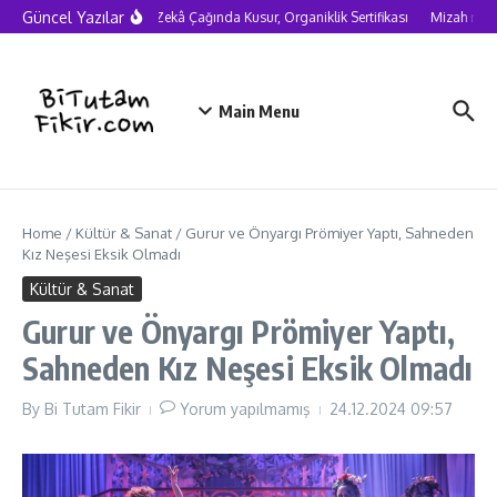
Skip to content
Güncel Yazılar
Yapay Zekâ Çağında Kusur, Organiklik Sertifikası
Mizah neden
Main Menu
Home
/
Kültür & Sanat
/
Gurur ve Önyargı Prömiyer Yaptı, Sahneden
Kız Neşesi Eksik Olmadı
Kültür & Sanat
Gurur ve Önyargı Prömiyer Yaptı,
Sahneden Kız Neşesi Eksik Olmadı
By
Bi Tutam Fikir
Yorum yapılmamış
24.12.2024
09:57