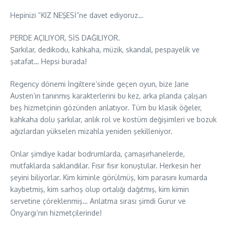
Hepinizi “KIZ NEŞESİ”ne davet ediyoruz…
PERDE AÇILIYOR, SİS DAĞILIYOR.
Şarkılar, dedikodu, kahkaha, müzik, skandal, pespayelik ve
şatafat… Hepsi burada!
Regency dönemi İngiltere’sinde geçen oyun, bize Jane
Austen’ın tanınmış karakterlerini bu kez, arka planda çalışan
beş hizmetçinin gözünden anlatıyor. Tüm bu klasik öğeler,
kahkaha dolu şarkılar, anlık rol ve kostüm değişimleri ve bozuk
ağızlardan yükselen mizahla yeniden şekilleniyor.
Onlar şimdiye kadar bodrumlarda, çamaşırhanelerde,
mutfaklarda saklandılar. Fısır fısır konuştular. Herkesin her
şeyini biliyorlar. Kim kiminle görülmüş, kim parasını kumarda
kaybetmiş, kim sarhoş olup ortalığı dağıtmış, kim kimin
servetine çöreklenmiş… Anlatma sırası şimdi Gurur ve
Önyargı’nın hizmetçilerinde!