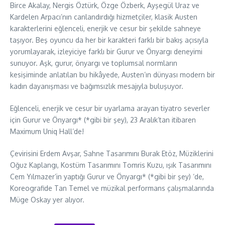
Birce Akalay, Nergis Öztürk, Özge Özberk, Ayşegül Uraz ve
Kardelen Arpacı’nın canlandırdığı hizmetçiler, klasik Austen
karakterlerini eğlenceli, enerjik ve cesur bir şekilde sahneye
taşıyor. Beş oyuncu da her bir karakteri farklı bir bakış açısıyla
yorumlayarak, izleyiciye farklı bir Gurur ve Önyargı deneyimi
sunuyor. Aşk, gurur, önyargı ve toplumsal normların
kesişiminde anlatılan bu hikâyede, Austen’ın dünyası modern bir
kadın dayanışması ve bağımsızlık mesajıyla buluşuyor.
Eğlenceli, enerjik ve cesur bir uyarlama arayan tiyatro severler
için Gurur ve Önyargı* (*gibi bir şey), 23 Aralık’tan itibaren
Maximum Uniq Hall’de!
Çevirisini Erdem Avşar, Sahne Tasarımını Burak Etöz, Müziklerini
Oğuz Kaplangı, Kostüm Tasarımını Tomris Kuzu, ışık Tasarımını
Cem Yılmazer’in yaptığı Gurur ve Önyargı* (*gibi bir şey) ‘de,
Koreografide Tan Temel ve müzikal performans çalışmalarında
Müge Oskay yer alıyor.