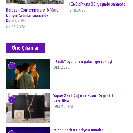
Küçük Prens 80. yaşında sahnede
Borusan Contemporary, 8 Mart
21.11.2023
Dünya Kadınlar Günü’nde
Kadınları Mi ...
05.03.2026
Öne Çıkanlar
“Eksik” oyununun galası, gerçekleşti
1
01.11.2023
Yapay Zekâ Çağında Kusur, Organiklik
2
Sertifikası
05.07.2026
Mizah neden ciddiye alınmalı?