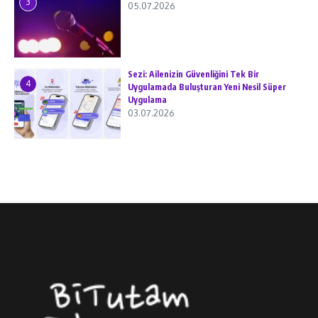
3
05.07.2026
Sezi: Ailenizin Güvenliğini Tek Bir
4
Uygulamada Buluşturan Yeni Nesil Süper
Uygulama
03.07.2026