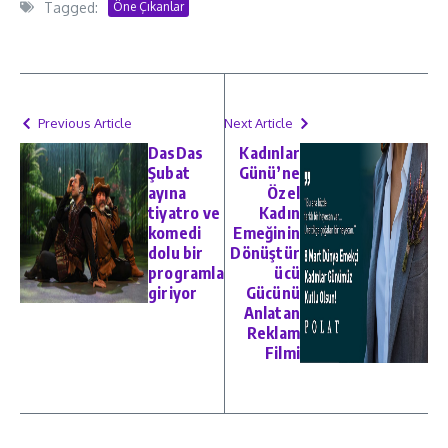
Tagged:
Öne Çıkanlar
Previous Article
Next Article
DasDas
Kadınlar
Şubat
Günü’ne
ayına
Özel
tiyatro ve
Kadın
komedi
Emeğinin
dolu bir
Dönüştür
programla
ücü
giriyor
Gücünü
Anlatan
Reklam
Filmi