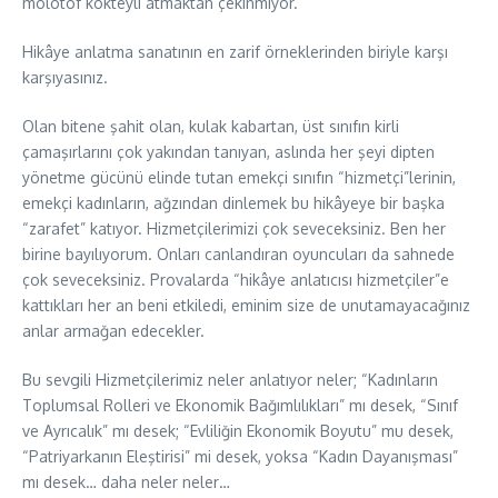
molotof kokteyli atmaktan çekinmiyor.
Hikâye anlatma sanatının en zarif örneklerinden biriyle karşı
karşıyasınız.
Olan bitene şahit olan, kulak kabartan, üst sınıfın kirli
çamaşırlarını çok yakından tanıyan, aslında her şeyi dipten
yönetme gücünü elinde tutan emekçi sınıfın “hizmetçi”lerinin,
emekçi kadınların, ağzından dinlemek bu hikâyeye bir başka
“zarafet” katıyor. Hizmetçilerimizi çok seveceksiniz. Ben her
birine bayılıyorum. Onları canlandıran oyuncuları da sahnede
çok seveceksiniz. Provalarda “hikâye anlatıcısı hizmetçiler”e
kattıkları her an beni etkiledi, eminim size de unutamayacağınız
anlar armağan edecekler.
Bu sevgili Hizmetçilerimiz neler anlatıyor neler; “Kadınların
Toplumsal Rolleri ve Ekonomik Bağımlılıkları” mı desek, “Sınıf
ve Ayrıcalık” mı desek; “Evliliğin Ekonomik Boyutu” mu desek,
“Patriyarkanın Eleştirisi” mi desek, yoksa “Kadın Dayanışması”
mı desek… daha neler neler…