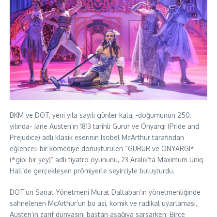
BKM ve DOT, yeni yıla sayılı günler kala, -doğumunun 250.
yılında- Jane Austen’ın 1813 tarihli Gurur ve Önyargı (Pride and
Prejudice) adlı klasik eserinin Isobel McArthur tarafından
eğlenceli bir komediye dönüştürülen “GURUR ve ÖNYARGI*
(*gibi bir şey)” adlı tiyatro oyununu, 23 Aralık’ta Maximum Uniq
Hall’de gerçekleşen prömiyerle seyirciyle buluşturdu.
DOT’un Sanat Yönetmeni Murat Daltaban’ın yönetmenliğinde
sahnelenen McArthur’un bu asi, komik ve radikal uyarlaması,
Austen’ın zarif dünyasını baştan aşağıya sarsarken; Birce