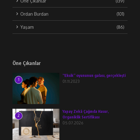
Öne Çıkanlar
(139)
Ordan Burdan
(101)
Yaşam
(86)
Öne Çıkanlar
“Eksik” oyununun galası, gerçekleşti
1
01.11.2023
Yapay Zekâ Çağında Kusur,
2
Organiklik Sertifikası
05.07.2026