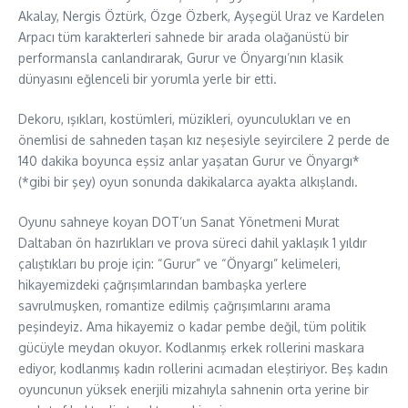
Akalay, Nergis Öztürk, Özge Özberk, Ayşegül Uraz ve Kardelen
Arpacı tüm karakterleri sahnede bir arada olağanüstü bir
performansla canlandırarak, Gurur ve Önyargı’nın klasik
dünyasını eğlenceli bir yorumla yerle bir etti.
Dekoru, ışıkları, kostümleri, müzikleri, oyunculukları ve en
önemlisi de sahneden taşan kız neşesiyle seyircilere 2 perde de
140 dakika boyunca eşsiz anlar yaşatan Gurur ve Önyargı*
(*gibi bir şey) oyun sonunda dakikalarca ayakta alkışlandı.
Oyunu sahneye koyan DOT’un Sanat Yönetmeni Murat
Daltaban ön hazırlıkları ve prova süreci dahil yaklaşık 1 yıldır
çalıştıkları bu proje için: “Gurur” ve “Önyargı” kelimeleri,
hikayemizdeki çağrışımlarından bambaşka yerlere
savrulmuşken, romantize edilmiş çağrışımlarını arama
peşindeyiz. Ama hikayemiz o kadar pembe değil, tüm politik
gücüyle meydan okuyor. Kodlanmış erkek rollerini maskara
ediyor, kodlanmış kadın rollerini acımadan eleştiriyor. Beş kadın
oyuncunun yüksek enerjili mizahıyla sahnenin orta yerine bir