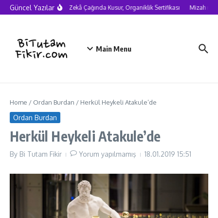
Skip to content
Güncel Yazılar
Yapay Zekâ Çağında Kusur, Organiklik Sertifikası
Mizah neden
Main Menu
Home
/
Ordan Burdan
/
Herkül Heykeli Atakule’de
Ordan Burdan
Herkül Heykeli Atakule’de
By
Bi Tutam Fikir
Yorum yapılmamış
18.01.2019
15:51