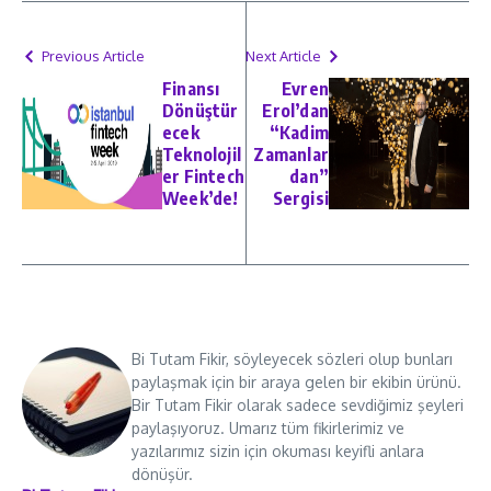
Previous Article
Next Article
Finansı
Evren
Dönüştür
Erol’dan
ecek
“Kadim
Teknolojil
Zamanlar
er Fintech
dan”
Week’de!
Sergisi
Bi Tutam Fikir, söyleyecek sözleri olup bunları
paylaşmak için bir araya gelen bir ekibin ürünü.
Bir Tutam Fikir olarak sadece sevdiğimiz şeyleri
paylaşıyoruz. Umarız tüm fikirlerimiz ve
yazılarımız sizin için okuması keyifli anlara
dönüşür.