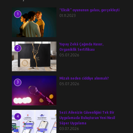
“Eksik” oyununun galası, gerçekleşti
1
01.11.2023
Yapay Zekâ Çağında Kusur,
2
Organiklik Sertifikası
05.07.2026
Mizah neden ciddiye alınmalı?
3
05.07.2026
Sezi: Ailenizin Güvenliğini Tek Bir
4
Uygulamada Buluşturan Yeni Nesil
Süper Uygulama
03.07.2026