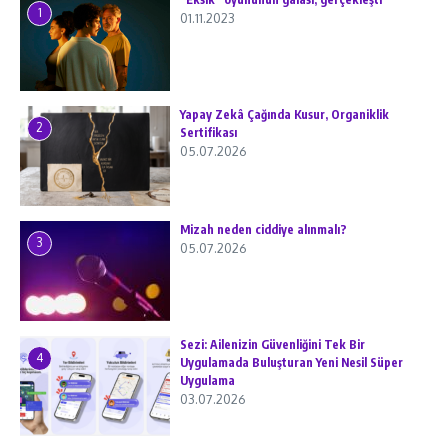
1
01.11.2023
Yapay Zekâ Çağında Kusur, Organiklik
2
Sertifikası
05.07.2026
Mizah neden ciddiye alınmalı?
3
05.07.2026
Sezi: Ailenizin Güvenliğini Tek Bir
4
Uygulamada Buluşturan Yeni Nesil Süper
Uygulama
03.07.2026