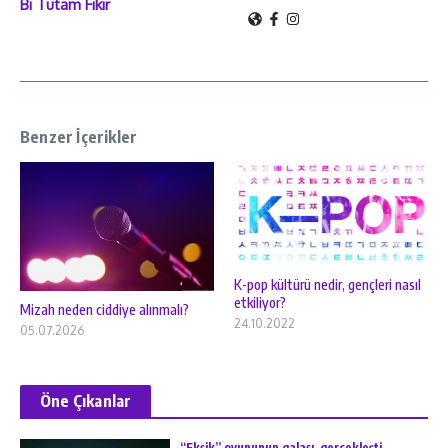
Bi Tutam Fikir
Benzer İçerikler
K-pop kültürü nedir, gençleri nasıl
etkiliyor?
Mizah neden ciddiye alınmalı?
24.10.2022
05.07.2026
Öne Çıkanlar
“Eksik” oyununun galası, gerçekleşti