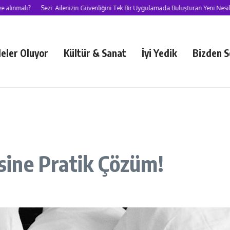
lı?
Sezi: Ailenizin Güvenliğini Tek Bir Uygulamada Buluşturan Yeni Nesil Süper
eler Oluyor
Kültür & Sanat
İyi Yedik
Bizden S
ine Pratik Çözüm!