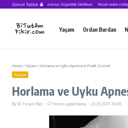
Skip to content
Güncel Yazılar
Yapay Zekâ Çağında Kusur, Organiklik Sertifikası
Mizah neden ciddiye alınma
Yaşam
Ordan Burdan
N
Home
/
Yaşam
/
Horlama ve Uyku Apnesine Pratik Çözüm!
Yaşam
Horlama ve Uyku Apnes
By
Bi Tutam Fikir
Yorum yapılmamış
23.01.2019
20:45