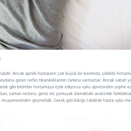
!
ır. Ancak apneli hastaların çok büyük bir kısmında, şiddetli horlama 
ana gelen nefes tıkanıklıklarının farkına varmazlar. Ancak sabah yorg
nutkanlık gibi belirtiler horlamaya eşlik ediyorsa uyku apnesinden şüphe 
ıkları, saman nezlesi, geniz eti, yumuşak damaktaki anatomik farklılık
nı muayenesinden geçmelidir. Gerek görüldüğü takdirde hasta uyku mer