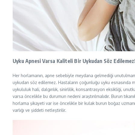
Uyku Apnesi Varsa Kaliteli Bir Uykudan Söz Edilemez
Her horlamanın, apne sebebiyle meydana gelmediği unutulmamalıd
uykudan söz edilemez. Hastaların çoğunluğu uyku esnasında meyd
uykululuk hali, dalgınlık, sinirlilik, konsantrasyon eksikliği, u
varsa öncelikle bu durumun nedeni araştırılmalıdır. Burun tıkan
horlama şikayeti var ise öncelikle bir kulak burun boğaz uzma
varlığı ve şiddeti netleştirilir.