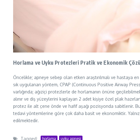
Horlama ve Uyku Protezleri Pratik ve Ekonomik Çöz
Öncelikle; apneye sebep olan etken araştırılmalı ve hastaya en
sık uygulanan yöntem, CPAP (Continuous Positive Airway Pressur
varlığında; ağıziçi protezlerle de horlamanın önüne geçilebilme
alınır ve diş yüzeylerini kaplayan 2 adet kişiye özel plak hazırla
protez ile alt çene önde ve hafif aşağı pozisyonda sabitlenir.
tedavi yöntemlerine göre çok daha basit ve ekonomiktir. Yalnızca
edilmektedir.
Tagged:
horlama
uyku apnesi