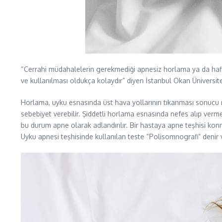
“Cerrahi müdahalelerin gerekmediği apnesiz horlama ya da hafif 
ve kullanılması oldukça kolaydır” diyen İstanbul Okan Üniversite
Horlama, uyku esnasında üst hava yollarının tıkanması sonucu
sebebiyet verebilir. Şiddetli horlama esnasında nefes alıp ver
bu durum apne olarak adlandırılır. Bir hastaya apne teşhisi kon
Uyku apnesi teşhisinde kullanılan teste “Polisomnografi” denir 