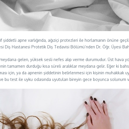
şiddetli apne varlığında, ağıziçi protezleri ile horlamanın önüne geçi
si Diş Hastanesi Protetik Diş Tedavisi Bölümü’nden Dr. Öğr. Üyesi Bahar
 meydana gelen, yüksek sesli nefes alıp verme durumudur. Üst hava yo
menin tamamen durduğu kısa süreli aralıklar meydana gelir. Eğer ki ba
ması için, ya da apnenin şiddetinin belirlenmesi için kişinin muhakkak
ve bu test ile uyku odasında uyutulan bireyin gece boyunca solunum ve 