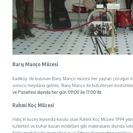
Barış Manço Müzesi
Kadıköy ‘de bulunan Barış Manço müzesi her yaştan çocuğun mu
sonucu meydana gelmiş. Barış Manço ile bütünleşen kostümlerin, 
ve Pazartesi dışında her gün 09:00 ile 17:00’dır
.
Rahmi Koç Müzesi
Haliç’in kuzey kıyısında kurulu olan Rahmi Koç Müzesi 1994 yıl
türbinleri ve buhar kazan modelleri gibi makinaların dışında lok
farklı modellerde gramofonlar ve Edison fonografının replikası g