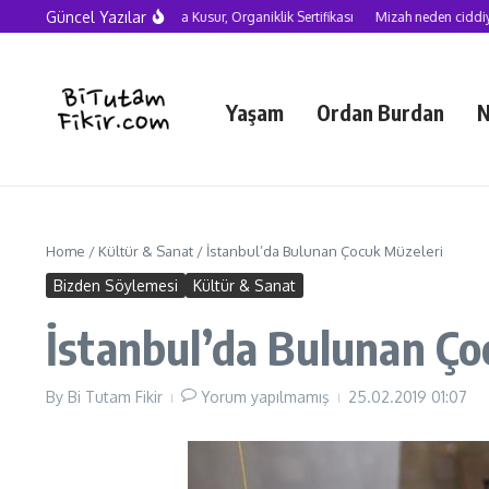
Skip to content
Güncel Yazılar
Yapay Zekâ Çağında Kusur, Organiklik Sertifikası
Mizah neden ciddiye alınma
Yaşam
Ordan Burdan
N
Home
/
Kültür & Sanat
/
İstanbul’da Bulunan Çocuk Müzeleri
Bizden Söylemesi
Kültür & Sanat
İstanbul’da Bulunan Ço
By
Bi Tutam Fikir
Yorum yapılmamış
25.02.2019
01:07