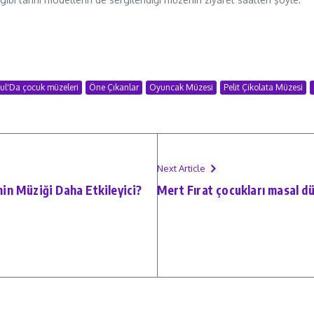
ul'Da çocuk müzeleri
Öne Çıkanlar
Oyuncak Müzesi
Pelit Çikolata Müzesi
Next Article
min Müziği Daha Etkileyici?
Mert Fırat çocukları masal dü