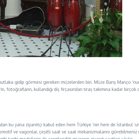
tlaka gidip görmesi gereken müzelerden biri. Müze Barış Manço ‘nun
fotoğrafların, kullandığı diş fırçasından tıraş takımına kadar birçok d
ından bu yana ziyaretçi kabul eden hem Türkiye ‘nin hem de İstanbul ‘
omotif ve vagonlar, çeşitli saat ve saat mekanizmalarını görebilmeniz mü
ibi tarihi modellerin de sergilendiği müzenin ziyaret saatleri şöyle: