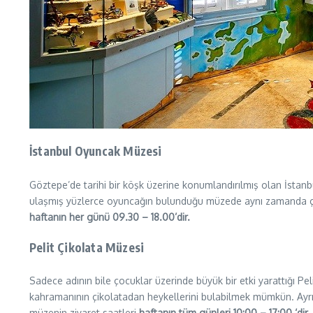
İstanbul Oyuncak Müzesi
Göztepe’de tarihi bir köşk üzerine konumlandırılmış olan İstan
ulaşmış yüzlerce oyuncağın bulunduğu müzede aynı zamanda çocu
haftanın her günü 09.30 – 18.00’dir.
Pelit Çikolata Müzesi
Sadece adının bile çocuklar üzerinde büyük bir etki yarattığı Pe
kahramanının çikolatadan heykellerini bulabilmek mümkün. Ayrıca 
müzenin ziyaret saatleri
haftanın tüm günleri 10:00 – 17:00 ‘dir.