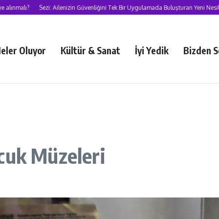
lı?
Sezi: Ailenizin Güvenliğini Tek Bir Uygulamada Buluşturan Yeni Nesil Süper
eler Oluyor
Kültür & Sanat
İyi Yedik
Bizden S
cuk Müzeleri