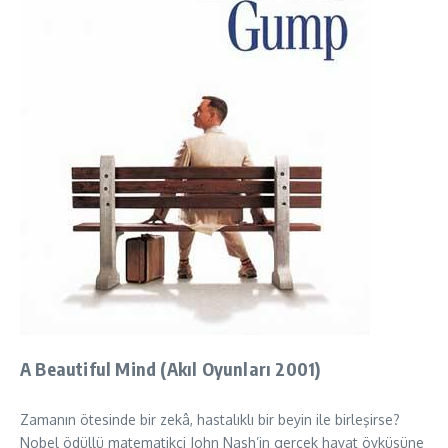
A Beautiful Mind (Akıl Oyunları 2001)
Zamanın ötesinde bir zekâ, hastalıklı bir beyin ile birleşirse?
Nobel ödüllü matematikçi John Nash’in gerçek hayat öyküsüne