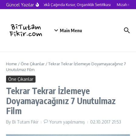
Skip to content
Güncel Yazılar
Yapay Zekâ Çağında Kusur, Organiklik Sertifikası
Mizah neden c
Main Menu
Home
/
Öne Çıkanlar
/
Tekrar Tekrar İzlemeye Doyamayacağınız 7
Unutulmaz Film
Öne Çıkanlar
Tekrar Tekrar İzlemeye
Doyamayacağınız 7 Unutulmaz
Film
By
Bi Tutam Fikir
Yorum yapılmamış
02.10.2017
21:53