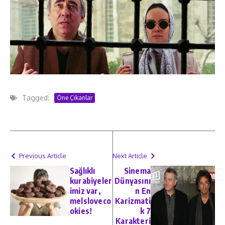
Tagged:
Öne Çıkanlar
Previous Article
Next Article
Sağlıklı
Sinema
kurabiyeler
Dünyasını
imiz var,
n En
melsloveco
Karizmati
okies!
k 7
Karakteri