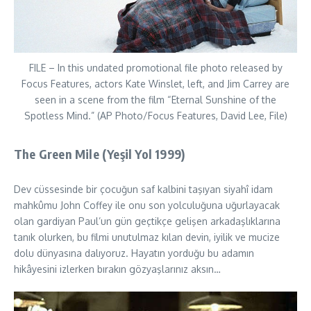
FILE – In this undated promotional file photo released by
Focus Features, actors Kate Winslet, left, and Jim Carrey are
seen in a scene from the film “Eternal Sunshine of the
Spotless Mind.” (AP Photo/Focus Features, David Lee, File)
The Green Mile (Yeşil Yol 1999)
Dev cüssesinde bir çocuğun saf kalbini taşıyan siyahî idam
mahkûmu John Coffey ile onu son yolculuğuna uğurlayacak
olan gardiyan Paul’un gün geçtikçe gelişen arkadaşlıklarına
tanık olurken, bu filmi unutulmaz kılan devin, iyilik ve mucize
dolu dünyasına dalıyoruz. Hayatın yorduğu bu adamın
hikâyesini izlerken bırakın gözyaşlarınız aksın…