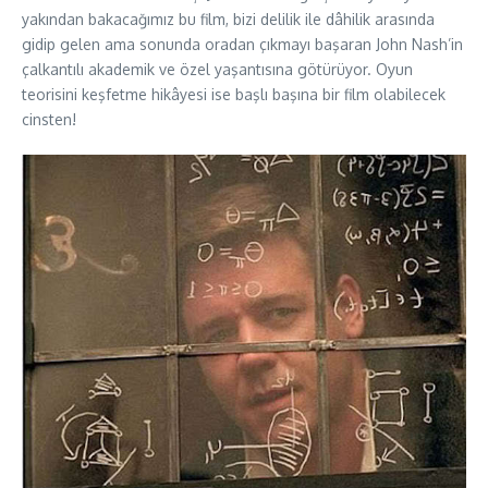
yakından bakacağımız bu film, bizi delilik ile dâhilik arasında
gidip gelen ama sonunda oradan çıkmayı başaran John Nash’in
çalkantılı akademik ve özel yaşantısına götürüyor. Oyun
teorisini keşfetme hikâyesi ise başlı başına bir film olabilecek
cinsten!