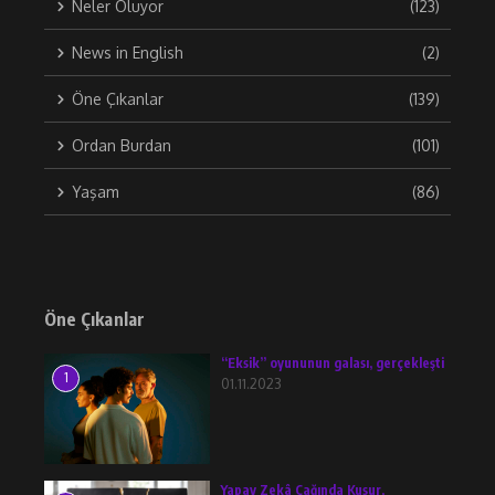
Neler Oluyor
(123)
News in English
(2)
Öne Çıkanlar
(139)
Ordan Burdan
(101)
Yaşam
(86)
Öne Çıkanlar
“Eksik” oyununun galası, gerçekleşti
1
01.11.2023
Yapay Zekâ Çağında Kusur,