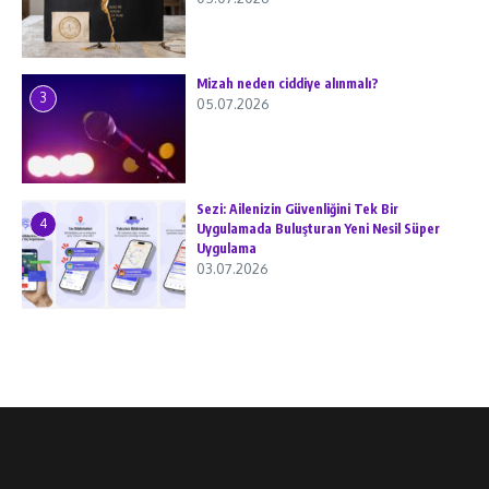
Mizah neden ciddiye alınmalı?
3
05.07.2026
Sezi: Ailenizin Güvenliğini Tek Bir
4
Uygulamada Buluşturan Yeni Nesil Süper
Uygulama
03.07.2026