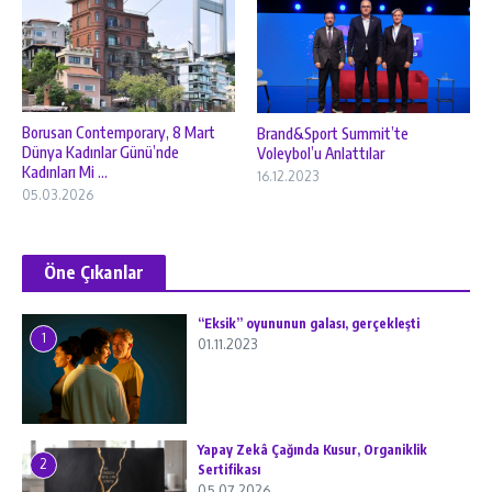
Borusan Contemporary, 8 Mart
Brand&Sport Summit’te
Dünya Kadınlar Günü’nde
Voleybol’u Anlattılar
Kadınları Mi ...
16.12.2023
05.03.2026
Öne Çıkanlar
“Eksik” oyununun galası, gerçekleşti
1
01.11.2023
Yapay Zekâ Çağında Kusur, Organiklik
2
Sertifikası
05.07.2026