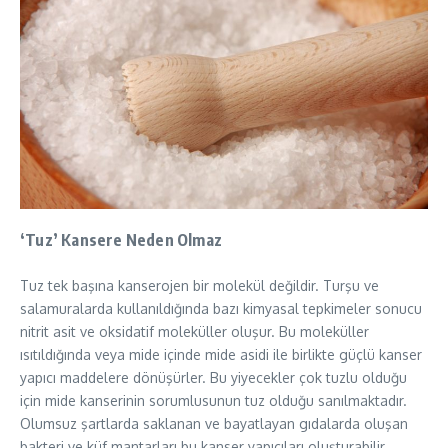
‘Tuz’ Kansere Neden Olmaz
Tuz tek başına kanserojen bir molekül değildir. Turşu ve
salamuralarda kullanıldığında bazı kimyasal tepkimeler sonucu
nitrit asit ve oksidatif moleküller oluşur. Bu moleküller
ısıtıldığında veya mide içinde mide asidi ile birlikte güçlü kanser
yapıcı maddelere dönüşürler. Bu yiyecekler çok tuzlu olduğu
için mide kanserinin sorumlusunun tuz olduğu sanılmaktadır.
Olumsuz şartlarda saklanan ve bayatlayan gıdalarda oluşan
bakteri ve küf mantarları bu kanser yapıcıları oluşturabilir.