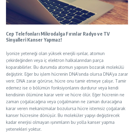
Cep Telefonları Mikrodalga Fırınlar Radyo ve TV
Sinyalleri Kanser Yapmaz!
İyonize yeteneği olan yüksek enerjili ışınlar, atomun
çekirdeğinden veya iç elektron halkalarından parça
koparabilirler. Bu durumda atomun yapısını bozarak molekülü
değiştirir. Eğer bu işlem hücrenin DNA’sında olursa DNA’ya zarar
verir. DNA zarar görürse, hücre onu tamir etmeye çalışır. Tamir
edemez ise o bölümün fonksiyonlarını durdurur veya kendi
kendisinin ölümüne karar verir ve hücre ölür. Eğer hücrenin ne
zaman çoğalacağına veya çoğalmanın ne zaman duracağına
karar veren mekanizmalar bozulursa hücre istemsiz çoğalarak
kanser hücresine dönüşür. Bu moleküler yapıyı değiştirecek
kadar enerjisi olmayan ışınımların bu yolla kanser yapma
yetenekleri yoktur.