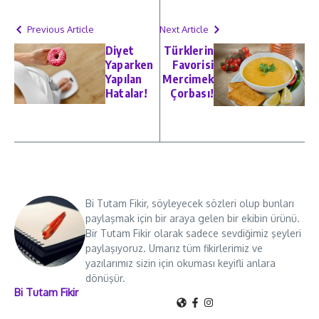
Previous Article
Next Article
Diyet
Türklerin
Yaparken
Favorisi
Yapılan
Mercimek
Hatalar!
Çorbası!
Bi Tutam Fikir, söyleyecek sözleri olup bunları
paylaşmak için bir araya gelen bir ekibin ürünü.
Bir Tutam Fikir olarak sadece sevdiğimiz şeyleri
paylaşıyoruz. Umarız tüm fikirlerimiz ve
yazılarımız sizin için okuması keyifli anlara
dönüşür.
Bi Tutam Fikir