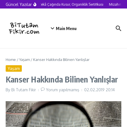
Skip to content
Güncel Yazılar
Yapay Zekâ Çağında Kusur, Organiklik Sertifikası
Mizah neden 
Main Menu
Home
/
Yaşam
/
Kanser Hakkında Bilinen Yanlışlar
Yaşam
Kanser Hakkında Bilinen Yanlışlar
By
Bi Tutam Fikir
Yorum yapılmamış
02.02.2019
20:14