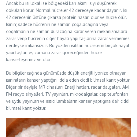
Ancak bu ısı lokal ise bölgedeki kan akımı ısıyı düşürerek
dokuları korur. Normal hücreler 42 dereceye kadar dayanır. Isı
42 derecenin üstüne çıkarsa protein hasarı olur ve hücre ölür.
Isının; sadece hücrenin ne zaman çoğalacağına veya
çoğalmanın ne zaman duracağına karar veren mekanizmalara
zarar verip hücrenin diğer hayati yapı taşlarına zarar vermemesi
nerdeyse imkansızdır. Bu yüzden ısıtılan hücrelerin birçok hayati
yapı taşları eş zamanlı zarar göreceğinden hücre
kanserleşemez ve ölür.
Bu bilgiler ışığında günümüzde düşük enerjili iyonize olmayan
ışınımların kanser yaptığını iddia eden ciddi bilimsel kanıt yoktur.
Diğer bir deyişle MR cihazları, Enerji hatları, radar dalgaları, AM,
FM radyo sinyalleri, TV yayınları, mikrodalgalar, cep telefonları
ve uydu yayınları ve ısıtıcı lambaların kanser yaptığına dair ciddi
bilimsel kanıt yoktur.