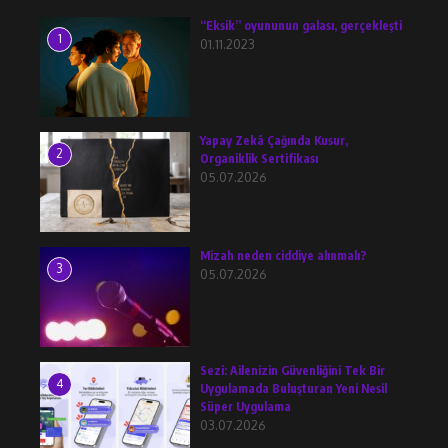
“Eksik” oyununun galası, gerçekleşti
1
01.11.2023
Yapay Zekâ Çağında Kusur,
2
Organiklik Sertifikası
05.07.2026
Mizah neden ciddiye alınmalı?
3
05.07.2026
Sezi: Ailenizin Güvenliğini Tek Bir
4
Uygulamada Buluşturan Yeni Nesil
Süper Uygulama
03.07.2026