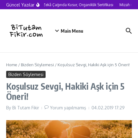
Skip to content
Güncel Yazılar
Yapay Zekâ Çağında Kusur, Organiklik Sertifikası
Mizah neden
Main Menu
Home
/
Bizden Söylemesi
/
Koşulsuz Sevgi, Hakiki Aşk için 5 Öneri!
Bizden Söylemesi
Koşulsuz Sevgi, Hakiki Aşk için 5
Öneri!
By
Bi Tutam Fikir
Yorum yapılmamış
04.02.2019
17:29