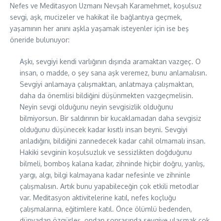
Nefes ve Meditasyon Uzmanı Nevşah Karamehmet, koşulsuz
sevgi, aşk, mucizeler ve hakikat ile bağlantıya geçmek,
yaşamının her anını aşkla yaşamak isteyenler için ise beş
öneride bulunuyor:
Aşkı, sevgiyi kendi varlığının dışında aramaktan vazgeç. O
insan, o madde, o şey sana aşk veremez, bunu anlamalısın.
Sevgiyi anlamaya çalışmaktan, anlatmaya çalışmaktan,
daha da önemlisi bildiğini düşünmekten vazgeçmelisin.
Neyin sevgi olduğunu neyin sevgisizlik olduğunu
bilmiyorsun. Bir saldırının bir kucaklamadan daha sevgisiz
olduğunu düşünecek kadar kısıtlı insan beyni. Sevgiyi
anladığını, bildiğini zannedecek kadar cahil olmamalı insan.
Hakiki sevginin koşulsuzluk ve sessizlikten doğduğunu
bilmeli, bomboş kalana kadar, zihninde hiçbir doğru, yanlış,
yargı, algı, bilgi kalmayana kadar nefesinle ve zihninle
çalışmalısın. Artık bunu yapabileceğin çok etkili metodlar
var. Meditasyon aktivitelerine katıl, nefes koçluğu
çalışmalarına, eğitimlere katıl. Önce ölümlü bedenden,
dünyadan özgürleş, ondan sonrasında sevgiye ulaşmak çok