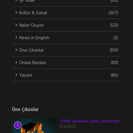
İyi Yedik
(60)
Kültür & Sanat
(367)
Neler Oluyor
(123)
News in English
(2)
Öne Çıkanlar
(139)
Ordan Burdan
(101)
Yaşam
(86)
Öne Çıkanlar
“Eksik” oyununun galası, gerçekleşti
1
01.11.2023