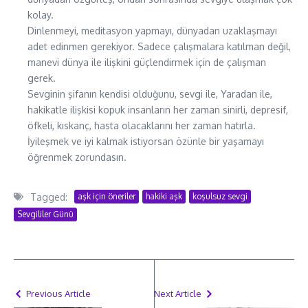
kolay.
Dinlenmeyi, meditasyon yapmayı, dünyadan uzaklaşmayı
adet edinmen gerekiyor. Sadece çalışmalara katılman değil,
manevi dünya ile ilişkini güçlendirmek için de çalışman
gerek.
Sevginin şifanın kendisi olduğunu, sevgi ile, Yaradan ile,
hakikatle ilişkisi kopuk insanların her zaman sinirli, depresif,
öfkeli, kıskanç, hasta olacaklarını her zaman hatırla.
İyileşmek ve iyi kalmak istiyorsan özünle bir yaşamayı
öğrenmek zorundasın.
Tagged:
aşk için öneriler
hakiki aşk
koşulsuz sevgi
Sevgililer Günü
Previous Article
Next Article