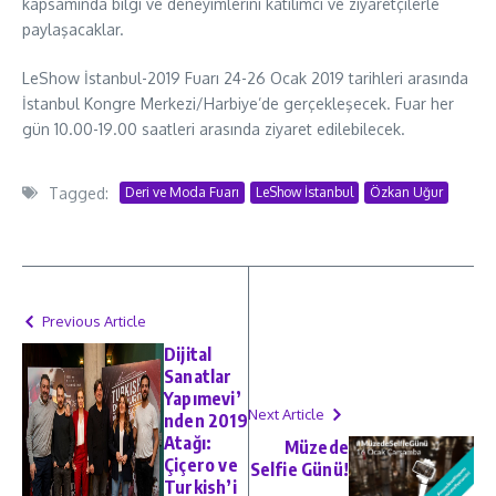
kapsamında bilgi ve deneyimlerini katılımcı ve ziyaretçilerle
paylaşacaklar.
LeShow İstanbul-2019 Fuarı 24-26 Ocak 2019 tarihleri arasında
İstanbul Kongre Merkezi/Harbiye’de gerçekleşecek. Fuar her
gün 10.00-19.00 saatleri arasında ziyaret edilebilecek.
Tagged:
Deri ve Moda Fuarı
LeShow İstanbul
Özkan Uğur
Previous Article
Dijital
Sanatlar
Yapımevi’
Next Article
nden 2019
Atağı:
Müzede
Çiçero ve
Selfie Günü!
Turkish’i