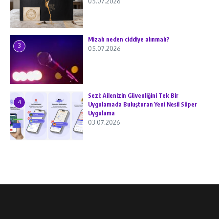
05.07.2026
Mizah neden ciddiye alınmalı?
3
05.07.2026
Sezi: Ailenizin Güvenliğini Tek Bir
4
Uygulamada Buluşturan Yeni Nesil Süper
Uygulama
03.07.2026