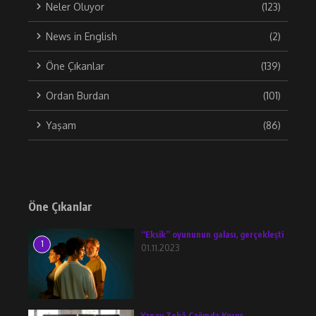
Neler Oluyor
(123)
News in English
(2)
Öne Çıkanlar
(139)
Ordan Burdan
(101)
Yaşam
(86)
Öne Çıkanlar
“Eksik” oyununun galası, gerçekleşti
1
01.11.2023
Yapay Zekâ Çağında Kusur,