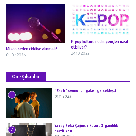
K-pop kültürü nedir, gençleri nasıl
etkiliyor?
Mizah neden ciddiye alınmalı?
24.10.2022
05.07.2026
Öne Çıkanlar
“Eksik” oyununun galası, gerçekleşti
1
01.11.2023
Yapay Zekâ Çağında Kusur, Organiklik
2
Sertifikası