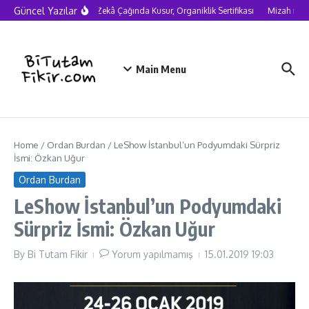
Skip to content
Güncel Yazılar
Yapay Zekâ Çağında Kusur, Organiklik Sertifikası
Mizah neden
Main Menu
Home
/
Ordan Burdan
/
LeShow İstanbul’un Podyumdaki Sürpriz
İsmi: Özkan Uğur
Ordan Burdan
LeShow İstanbul’un Podyumdaki
Sürpriz İsmi: Özkan Uğur
By
Bi Tutam Fikir
Yorum yapılmamış
15.01.2019
19:03