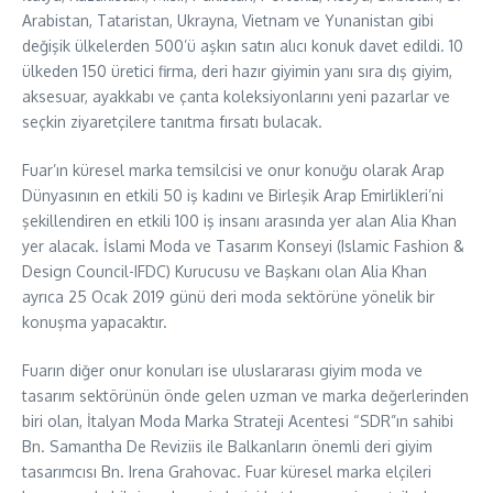
Arabistan, Tataristan, Ukrayna, Vietnam ve Yunanistan gibi
değişik ülkelerden 500’ü aşkın satın alıcı konuk davet edildi. 10
ülkeden 150 üretici firma, deri hazır giyimin yanı sıra dış giyim,
aksesuar, ayakkabı ve çanta koleksiyonlarını yeni pazarlar ve
seçkin ziyaretçilere tanıtma fırsatı bulacak.
Fuar’ın küresel marka temsilcisi ve onur konuğu olarak Arap
Dünyasının en etkili 50 iş kadını ve Birleşik Arap Emirlikleri’ni
şekillendiren en etkili 100 iş insanı arasında yer alan Alia Khan
yer alacak. İslami Moda ve Tasarım Konseyi (Islamic Fashion &
Design Council-IFDC) Kurucusu ve Başkanı olan Alia Khan
ayrıca 25 Ocak 2019 günü deri moda sektörüne yönelik bir
konuşma yapacaktır.
Fuarın diğer onur konuları ise uluslararası giyim moda ve
tasarım sektörünün önde gelen uzman ve marka değerlerinden
biri olan, İtalyan Moda Marka Strateji Acentesi “SDR”ın sahibi
Bn. Samantha De Reviziis ile Balkanların önemli deri giyim
tasarımcısı Bn. Irena Grahovac. Fuar küresel marka elçileri