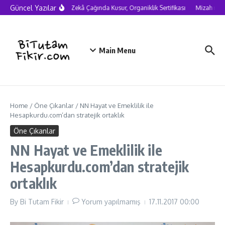
Skip to content
Güncel Yazılar
Yapay Zekâ Çağında Kusur, Organiklik Sertifikası
Mizah neden
Main Menu
Home
/
Öne Çıkanlar
/
NN Hayat ve Emeklilik ile
Hesapkurdu.com’dan stratejik ortaklık
Öne Çıkanlar
NN Hayat ve Emeklilik ile
Hesapkurdu.com’dan stratejik
ortaklık
By
Bi Tutam Fikir
Yorum yapılmamış
17.11.2017
00:00