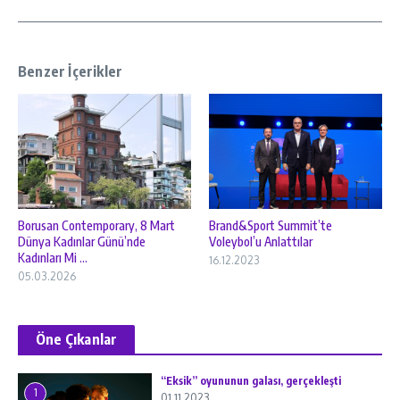
Benzer İçerikler
Borusan Contemporary, 8 Mart
Brand&Sport Summit’te
Dünya Kadınlar Günü’nde
Voleybol’u Anlattılar
Kadınları Mi ...
16.12.2023
05.03.2026
Öne Çıkanlar
“Eksik” oyununun galası, gerçekleşti
1
01.11.2023