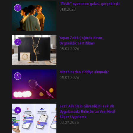
“Eksik” oyununun galası, gerçekleşti
1
01.11.2023
Yapay Zekâ Çağında Kusur,
2
Organiklik Sertifikası
05.07.2026
Mizah neden ciddiye alınmalı?
3
05.07.2026
Sezi: Ailenizin Güvenliğini Tek Bir
4
Uygulamada Buluşturan Yeni Nesil
Süper Uygulama
03.07.2026