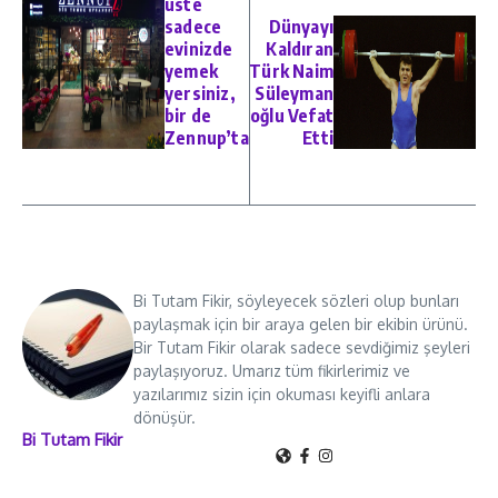
üste
sadece
Dünyayı
evinizde
Kaldıran
yemek
Türk Naim
yersiniz,
Süleyman
bir de
oğlu Vefat
Zennup’ta
Etti
Bi Tutam Fikir, söyleyecek sözleri olup bunları
paylaşmak için bir araya gelen bir ekibin ürünü.
Bir Tutam Fikir olarak sadece sevdiğimiz şeyleri
paylaşıyoruz. Umarız tüm fikirlerimiz ve
yazılarımız sizin için okuması keyifli anlara
dönüşür.
Bi Tutam Fikir