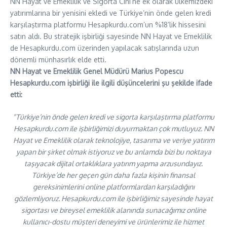
NN Hayat ve Emeklilik ve Sigorta Cini’ne ek olarak ülkemizdeki
yatırımlarına bir yenisini ekledi ve Türkiye’nin önde gelen kredi
karşılaştırma platformu Hesapkurdu.com’un %18’lik hissesini
satın aldı. Bu stratejik işbirliği sayesinde NN Hayat ve Emeklilik
de Hesapkurdu.com üzerinden yapılacak satışlarında uzun
dönemli münhasırlık elde etti.
NN Hayat ve Emeklilik Genel Müdürü Marius Popescu
Hesapkurdu.com işbirliği ile ilgili düşüncelerini şu şekilde ifade
etti:
“Türkiye’nin önde gelen kredi ve sigorta karşılaştırma platformu
Hesapkurdu.com ile işbirliğimizi duyurmaktan çok mutluyuz. NN
Hayat ve Emeklilik olarak teknolojiye, tasarıma ve veriye yatırım
yapan bir şirket olmak istiyoruz ve bu anlamda bizi bu noktaya
taşıyacak dijital ortaklıklara yatırım yapma arzusundayız.
Türkiye’de her geçen gün daha fazla kişinin finansal
gereksinimlerini online platformlardan karşıladığını
gözlemliyoruz. Hesapkurdu.com ile işbirliğimiz sayesinde hayat
sigortası ve bireysel emeklilik alanında sunacağımız online
kullanıcı-dostu müşteri deneyimi ve ürünlerimiz ile hizmet