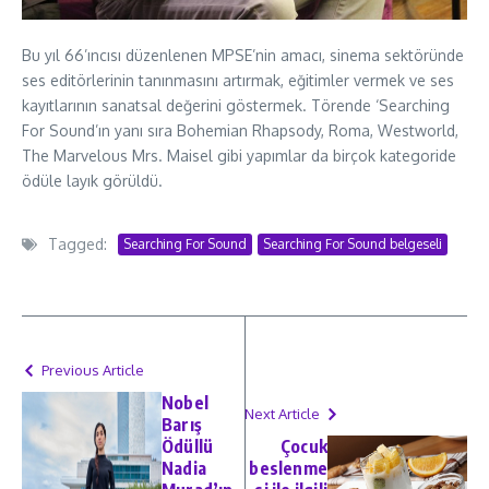
Bu yıl 66’ıncısı düzenlenen MPSE’nin amacı, sinema sektöründe
ses editörlerinin tanınmasını artırmak, eğitimler vermek ve ses
kayıtlarının sanatsal değerini göstermek. Törende ‘Searching
For Sound’ın yanı sıra Bohemian Rhapsody, Roma, Westworld,
The Marvelous Mrs. Maisel gibi yapımlar da birçok kategoride
ödüle layık görüldü.
Tagged:
Searching For Sound
Searching For Sound belgeseli
Previous Article
Nobel
Next Article
Barış
Ödüllü
Çocuk
Nadia
beslenme