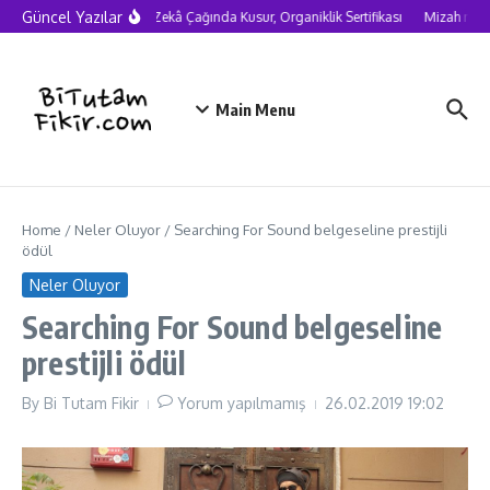
Skip to content
Güncel Yazılar
Yapay Zekâ Çağında Kusur, Organiklik Sertifikası
Mizah neden
Main Menu
Home
/
Neler Oluyor
/
Searching For Sound belgeseline prestijli
ödül
Neler Oluyor
Searching For Sound belgeseline
prestijli ödül
By
Bi Tutam Fikir
Yorum yapılmamış
26.02.2019
19:02