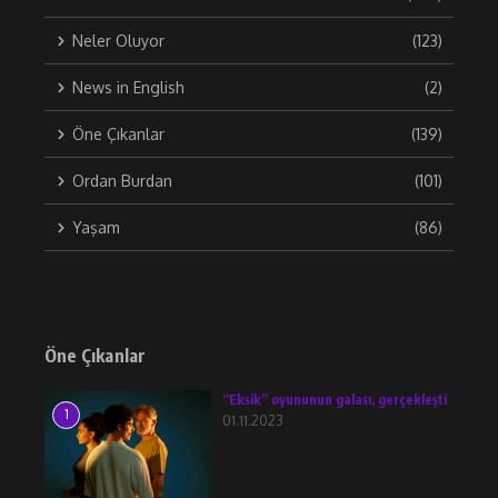
Neler Oluyor
(123)
News in English
(2)
Öne Çıkanlar
(139)
Ordan Burdan
(101)
Yaşam
(86)
Öne Çıkanlar
“Eksik” oyununun galası, gerçekleşti
1
01.11.2023