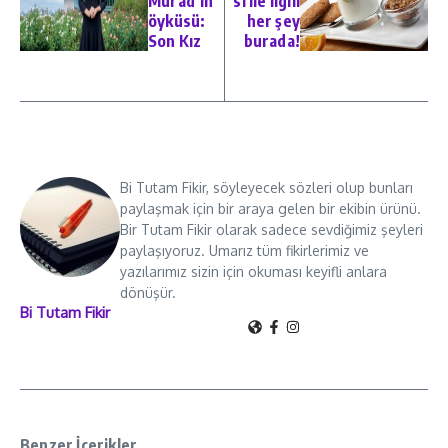
Murad’ın
si ile ilgili
öyküsü:
her şey
Son Kız
burada!
Bi Tutam Fikir, söyleyecek sözleri olup bunları
paylaşmak için bir araya gelen bir ekibin ürünü.
Bir Tutam Fikir olarak sadece sevdiğimiz şeyleri
paylaşıyoruz. Umarız tüm fikirlerimiz ve
yazılarımız sizin için okuması keyifli anlara
dönüşür.
Bi Tutam Fikir
Benzer İçerikler