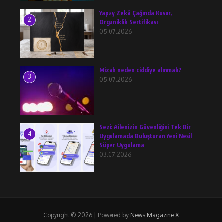
Yapay Zekâ Çağında Kusur,
2
Organiklik Sertifikası
05.07.2026
Mizah neden ciddiye alınmalı?
3
05.07.2026
Sezi: Ailenizin Güvenliğini Tek Bir
4
Uygulamada Buluşturan Yeni Nesil
Süper Uygulama
03.07.2026
Copyright © 2026 | Powered by
News Magazine X