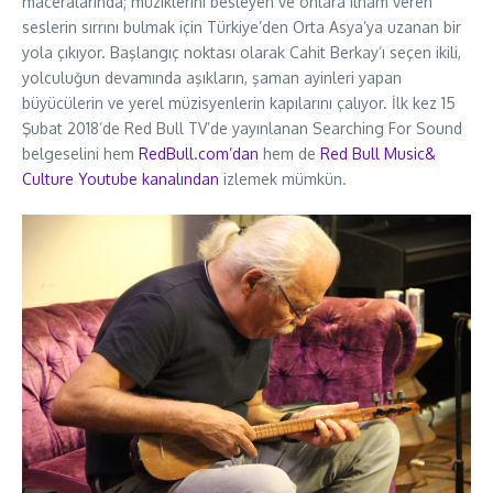
maceralarında; müziklerini besleyen ve onlara ilham veren
seslerin sırrını bulmak için Türkiye’den Orta Asya’ya uzanan bir
yola çıkıyor. Başlangıç noktası olarak Cahit Berkay’ı seçen ikili,
yolculuğun devamında aşıkların, şaman ayinleri yapan
büyücülerin ve yerel müzisyenlerin kapılarını çalıyor. İlk kez 15
Şubat 2018’de Red Bull TV’de yayınlanan Searching For Sound
belgeselini hem
RedBull.com’dan
hem de
Red Bull Music&
Culture Youtube kanalından
izlemek mümkün.