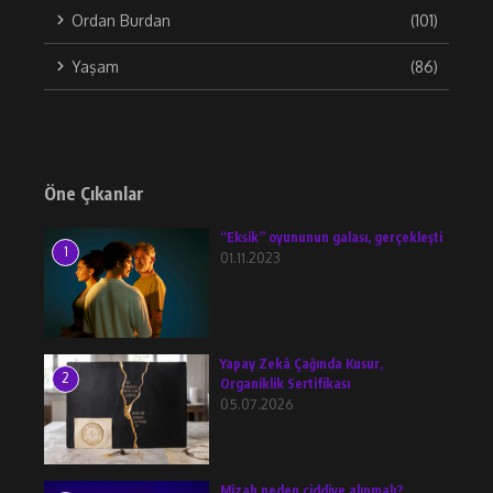
Ordan Burdan
(101)
Yaşam
(86)
Öne Çıkanlar
“Eksik” oyununun galası, gerçekleşti
1
01.11.2023
Yapay Zekâ Çağında Kusur,
2
Organiklik Sertifikası
05.07.2026
Mizah neden ciddiye alınmalı?