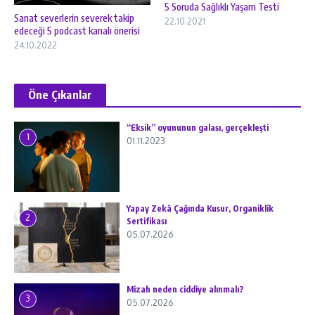
5 Soruda Sağlıklı Yaşam Testi
Sanat severlerin severek takip
22.10.2021
edeceği 5 podcast kanalı önerisi
24.10.2022
Öne Çıkanlar
“Eksik” oyununun galası, gerçekleşti
1
01.11.2023
Yapay Zekâ Çağında Kusur, Organiklik
2
Sertifikası
05.07.2026
Mizah neden ciddiye alınmalı?
3
05.07.2026