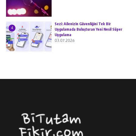
Sezi: Ailenizin Güvenliğini Tek Bir
4
Uygulamada Buluşturan Yeni Nesil Süper
Uygulama
03.07.2026