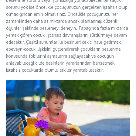
beslenme sorunu veya iştahsızlığa yol açabilecek bir sağlık
sorunu yok ise öncelikle çocuğunuzun gerçekten iştahsız olup
olmadığından emin olmalısınız. Öncelikle çocuğunuzu her
zamankinden daha az miktarda ancak planlanmış düzenli
öğünler şeklinde beslemeyi deneyin. Tabağında fazla miktarda
yemek gören çocuk, iştahsız davranışlarını sürdürmeye devam
edecektir. Çeşitli sunumlar ile besinleri çekici hale getirmek,
ebeveyn-çocuk ilişkisini güçlendirerek çocukların beslenme
konusunda fobilerini aşmalarını sağlayacak ve çocuğun
anlayabileceği dilde besinlerin yararlarından bahsetmek,
iştahsız çocuklarda olumlu etkiler yaratabilecektir.