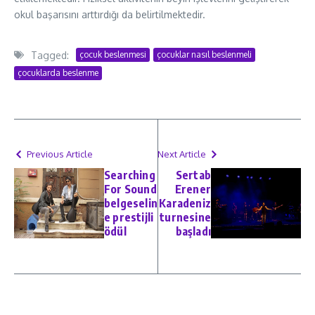
okul başarısını arttırdığı da belirtilmektedir.
Tagged:
çocuk beslenmesi
çocuklar nasıl beslenmeli
çocuklarda beslenme
Previous Article
Next Article
Searching
Sertab
For Sound
Erener
belgeselin
Karadeniz
e prestijli
turnesine
ödül
başladı