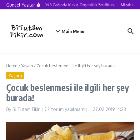
Skip to content
Güncel Yazılar
Yapay Zekâ Çağında Kusur, Organiklik Sertifikası
Mizah neden 
Main Menu
Home
/
Yaşam
/
Çocuk beslenmesi ile ilgili her şey burada!
Yaşam
Çocuk beslenmesi ile ilgili her şey
burada!
By
Bi Tutam Fikir
Yorum yapılmamış
27.02.2019
14:28