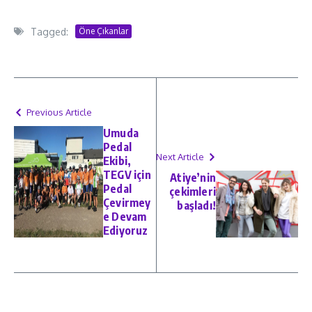
Tagged:
Öne Çıkanlar
Previous Article
Umuda
Pedal
Next Article
Ekibi,
TEGV için
Atiye’nin
Pedal
çekimleri
Çevirmey
başladı!
e Devam
Ediyoruz