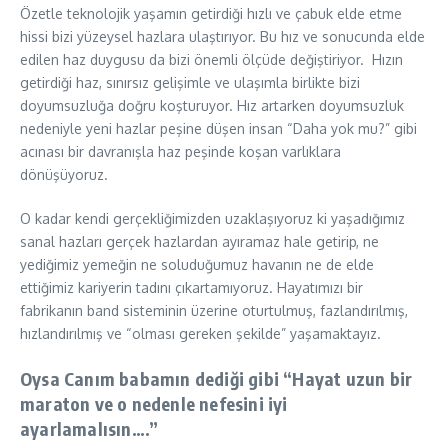
Özetle teknolojik yaşamın getirdiği hızlı ve çabuk elde etme
hissi bizi yüzeysel hazlara ulaştırıyor. Bu hız ve sonucunda elde
edilen haz duygusu da bizi önemli ölçüde değiştiriyor.
Hızın
getirdiği haz, sınırsız gelişimle ve ulaşımla birlikte bizi
doyumsuzluğa doğru koşturuyor. Hız artarken doyumsuzluk
nedeniyle yeni hazlar peşine düşen insan “Daha yok mu?” gibi
acınası bir davranışla haz peşinde koşan varlıklara
dönüşüyoruz.
O kadar kendi gerçekliğimizden uzaklaşıyoruz ki yaşadığımız
sanal hazları gerçek hazlardan ayıramaz hale getirip, ne
yediğimiz yemeğin ne soluduğumuz havanın ne de elde
ettiğimiz kariyerin tadını çıkartamıyoruz. Hayatımızı bir
fabrikanın band sisteminin üzerine oturtulmuş, fazlandırılmış,
hızlandırılmış ve “olması gereken şekilde” yaşamaktayız.
Oysa Canım babamın dediği gibi “Hayat uzun bir
maraton ve o nedenle nefesini iyi
ayarlamalısın….”