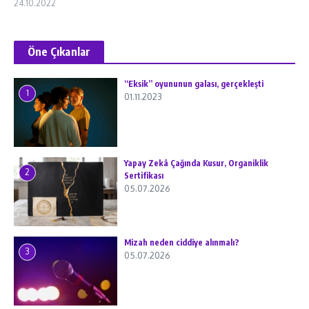
24.10.2022
Öne Çıkanlar
“Eksik” oyununun galası, gerçekleşti
1
01.11.2023
Yapay Zekâ Çağında Kusur, Organiklik
2
Sertifikası
05.07.2026
Mizah neden ciddiye alınmalı?
3
05.07.2026