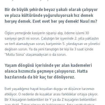
Bir de büyük şehirde beyaz yakalı olarak çalışıyor
ve plaza kültüründe yoğuruluyorsak hız demek
herşey demek. Evet evet her şey demek! Nasıl mı?
Öğlen yemeğinde kasiyerin siparişi alıp, ödeme işlemi 30
saniyeyi geçti mi sorun. Çalıştığın bir işyerinde 2. yılla yaklaştın
ve terfi alamadıysan sorun, kariyerinin 5. yılındaysan ve yönetici
değilsen sorun. Ya da yeni tanıştığın bir kişi ile 3 saat içinde
“Mutlu Sona” ulaşamadıysan o da sorun.
Yaşam döngüsü içerisinde yer alan kademeleri
olanca hızımızla geçmeye çalışıyoruz. Hatta
bazılarında da bir kaç tur dönüyoruz.
Evet yaşadığımız hayat koşulları duygu ve düşünce tarzımızı
etkiliyor. O nedenle de kuşaklar arası farklılıklar ortaya çıkıyor.
Bir X kuşağının beklentileri ile Y ya da Z kuşağının beklentileri
aynı değil. Zaten olması da beklenemez. Ama unuttuğumuz