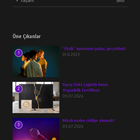
Yaşam
(86)
Öne Çıkanlar
“Eksik” oyununun galası, gerçekleşti
1
01.11.2023
Yapay Zekâ Çağında Kusur,
2
Organiklik Sertifikası
05.07.2026
Mizah neden ciddiye alınmalı?
3
05.07.2026