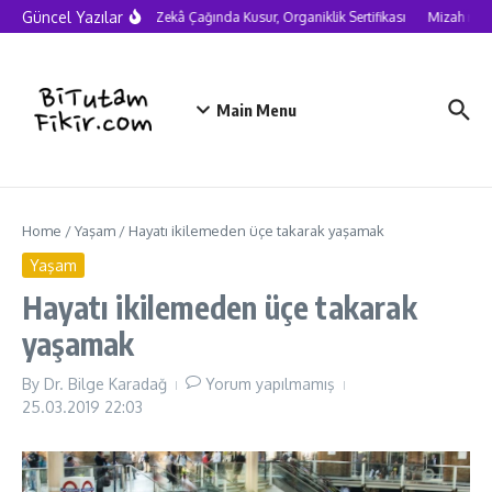
Skip to content
Güncel Yazılar
Yapay Zekâ Çağında Kusur, Organiklik Sertifikası
Mizah neden
Main Menu
Home
/
Yaşam
/
Hayatı ikilemeden üçe takarak yaşamak
Yaşam
Hayatı ikilemeden üçe takarak
yaşamak
By
Dr. Bilge Karadağ
Yorum yapılmamış
25.03.2019
22:03