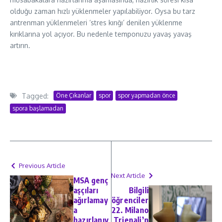
olduğu zaman hızlı yüklenmeler yapılabiliyor. Oysa bu tarz
antrenman yüklenmeleri ‘stres kırığı’ denilen yüklenme
kırıklarına yol açıyor. Bu nedenle temponuzu yavaş yavaş
artırın.
Tagged:
Öne Çıkanlar
spor
spor yapmadan önce
spora başlamadan
Previous Article
Next Article
MSA genç
aşçıları
Bilgili
ağırlamay
öğrenciler
a
22. Milano
hazırlanıy
Trienali’n