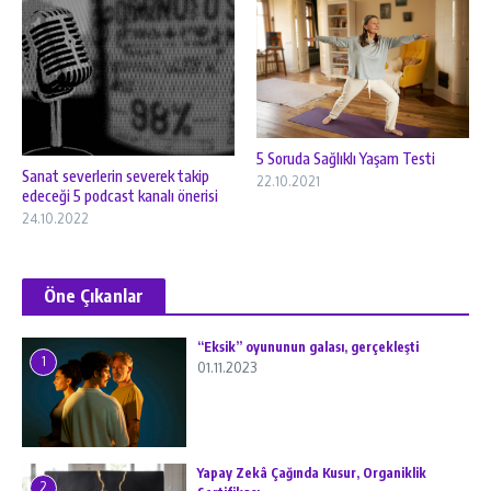
5 Soruda Sağlıklı Yaşam Testi
Sanat severlerin severek takip
22.10.2021
edeceği 5 podcast kanalı önerisi
24.10.2022
Öne Çıkanlar
“Eksik” oyununun galası, gerçekleşti
1
01.11.2023
Yapay Zekâ Çağında Kusur, Organiklik
2