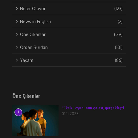
Neler Oluyor
(123)
News in English
(2)
Öne Çıkanlar
(139)
Ordan Burdan
(101)
Yaşam
(86)
Öne Çıkanlar
“Eksik” oyununun galası, gerçekleşti
1
01.11.2023