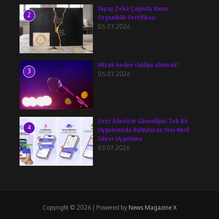
Yapay Zekâ Çağında Kusur,
2
Organiklik Sertifikası
05.07.2026
Mizah neden ciddiye alınmalı?
3
05.07.2026
Sezi: Ailenizin Güvenliğini Tek Bir
4
Uygulamada Buluşturan Yeni Nesil
Süper Uygulama
03.07.2026
Copyright © 2026 | Powered by
News Magazine X