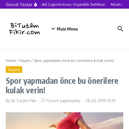
Skip to content
Güncel Yazılar
Yapay Zekâ Çağında Kusur, Organiklik Sertifikası
Mizah neden 
Main Menu
Home
/
Yaşam
/
Spor yapmadan önce bu önerilere kulak verin!
Yaşam
Spor yapmadan önce bu önerilere
kulak verin!
By
Bi Tutam Fikir
Yorum yapılmamış
28.02.2019
13:39