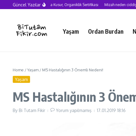
Skip to content
Güncel Yazılar
Yapay Zekâ Çağında Kusur, Organiklik Sertifikası
Mizah neden ciddiye alınmalı
Yaşam
Ordan Burdan
N
Home
/
Yaşam
/
MS Hastalığının 3 Önemli Nedeni!
Yaşam
MS Hastalığının 3 Önem
By
Bi Tutam Fikir
Yorum yapılmamış
17.01.2019
18:16