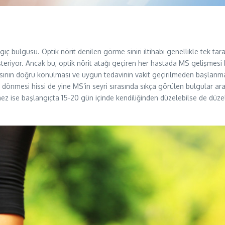
lgusu. Optik nörit denilen görme siniri iltihabı genellikle tek tarafl
teriyor. Ancak bu, optik nörit atağı geçiren her hastada MS gelişmesi
sının doğru konulması ve uygun tedavinin vakit geçirilmeden başlanması
dönmesi hissi de yine MS’in seyri sırasında sıkça görülen bulgular ara
ez ise başlangıçta 15-20 gün içinde kendiliğinden düzelebilse de düze