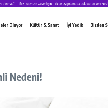
?
Sezi: Ailenizin Güvenliğini Tek Bir Uygulamada Buluşturan Yeni Nesil Süper U
eler Oluyor
Kültür & Sanat
İyi Yedik
Bizden S
li Nedeni!