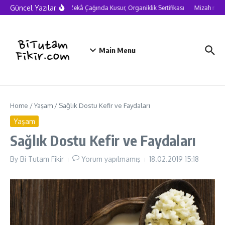
Skip to content
Güncel Yazılar
Yapay Zekâ Çağında Kusur, Organiklik Sertifikası
Mizah neden 
Main Menu
Home
/
Yaşam
/
Sağlık Dostu Kefir ve Faydaları
Yaşam
Sağlık Dostu Kefir ve Faydaları
By
Bi Tutam Fikir
Yorum yapılmamış
18.02.2019
15:18