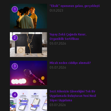
“Eksik” oyununun galası, gerçekleşti
1
01.11.2023
Yapay Zekâ Çağında Kusur,
2
Organiklik Sertifikası
05.07.2026
Mizah neden ciddiye alınmalı?
3
05.07.2026
Sezi: Ailenizin Güvenliğini Tek Bir
4
Uygulamada Buluşturan Yeni Nesil
Süper Uygulama
03.07.2026