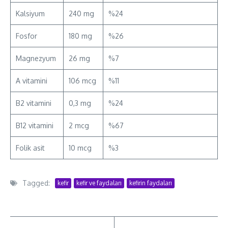
Kalsiyum
240 mg
%24
Fosfor
180 mg
%26
Magnezyum
26 mg
%7
A vitamini
106 mcg
%11
B2 vitamini
0,3 mg
%24
B12 vitamini
2 mcg
%67
Folik asit
10 mcg
%3
Tagged:
kefir
kefir ve faydaları
kefirin faydaları