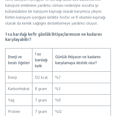
kalsiyum emilimine yardımcı olması nedeniyle vücutta iyi
kullanılabilen bir kalsiyum kaynağı olarak karşımıza çıkıyor.
Kefirin kalsiyum içeriğiyle birlikte fosfor ve K vitamini kaynağı
olarak da kemik sağlığını desteklemeye yardımcı oluyor.
1 su bardağı kefir günlük ihtiyaçlarımızın ne kadarını
karşılayabilir?
1 su
Enerji ve
Günlük ihtiyacın ne kadarını
bardağı
besin öğeleri
karşılamaya destek olur?
kefir
Enerji
132 kcal
%7
Karbonhidrat
8 gram
%3
Yağ
7 gram
%11
Protein
7 gram
%12