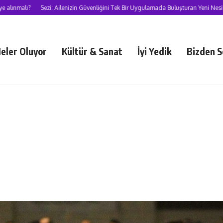
?
Sezi: Ailenizin Güvenliğini Tek Bir Uygulamada Buluşturan Yeni Nesil Süper U
eler Oluyor
Kültür & Sanat
İyi Yedik
Bizden S