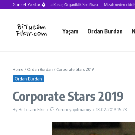
Skip to content
Güncel Yazılar
Yapay Zekâ Çağında Kusur, Organiklik Sertifikası
Mizah neden ciddiye alınmalı
Yaşam
Ordan Burdan
N
Home
/
Ordan Burdan
/
Corporate Stars 2019
Ordan Burdan
Corporate Stars 2019
By
Bi Tutam Fikir
Yorum yapılmamış
18.02.2019
15:23