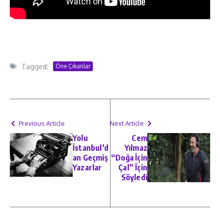
Tagged:
Öne Çıkanlar
Previous Article
Next Article
Yolu
Cem
İstanbul’d
Yılmaz
an Geçmiş
“Doğa İçin
Yazarlar
Çal” İçin
Söyledi