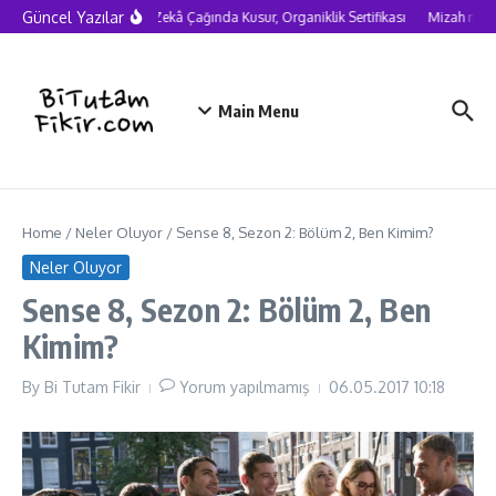
Skip to content
Güncel Yazılar
Yapay Zekâ Çağında Kusur, Organiklik Sertifikası
Mizah neden
Main Menu
Home
/
Neler Oluyor
/
Sense 8, Sezon 2: Bölüm 2, Ben Kimim?
Neler Oluyor
Sense 8, Sezon 2: Bölüm 2, Ben
Kimim?
By
Bi Tutam Fikir
Yorum yapılmamış
06.05.2017
10:18