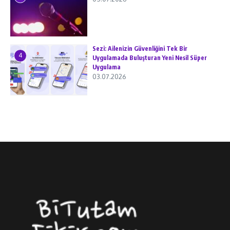
Sezi: Ailenizin Güvenliğini Tek Bir
4
Uygulamada Buluşturan Yeni Nesil Süper
Uygulama
03.07.2026