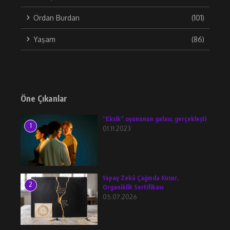
Ordan Burdan
(101)
Yaşam
(86)
Öne Çıkanlar
“Eksik” oyununun galası, gerçekleşti
1
01.11.2023
Yapay Zekâ Çağında Kusur,
2
Organiklik Sertifikası
05.07.2026