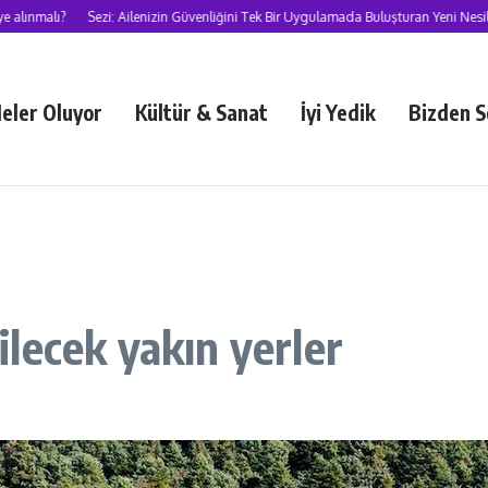
Sezi: Ailenizin Güvenliğini Tek Bir Uygulamada Buluşturan Yeni Nesil Süper U
eler Oluyor
Kültür & Sanat
İyi Yedik
Bizden S
lecek yakın yerler