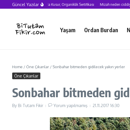
Skip to content
Güncel Yazılar
Yapay Zekâ Çağında Kusur, Organiklik Sertifikası
Mizah neden ciddiye alınmalı?
Yaşam
Ordan Burdan
N
Home
/
Öne Çıkanlar
/
Sonbahar bitmeden gidilecek yakın yerler
Öne Çıkanlar
Sonbahar bitmeden gidi
By
Bi Tutam Fikir
Yorum yapılmamış
21.11.2017
16:30