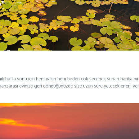
afta sonu için hem yakın hem birden çok seçenek sunan harika bir alter
a manzarası evinize geri döndüğünüzde size uzun süre yetecek enerji v