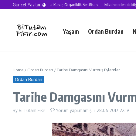
Skip to content
Güncel Yazılar
Yapay Zekâ Çağında Kusur, Organiklik Sertifikası
Mizah neden ciddiye alınm
Yaşam
Ordan Burdan
N
Home
/
Ordan Burdan
/
Tarihe Damgasını Vurmuş Eylemler
Ordan Burdan
Tarihe Damgasını Vurm
By
Bi Tutam Fikir
Yorum yapılmamış
28.05.2017
22:19