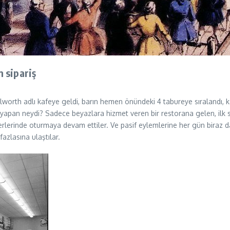
sipariş
orth adlı kafeye geldi, barın hemen önündeki 4 tabureye sıralandı, kahv
el yapan neydi? Sadece beyazlara hizmet veren bir restorana gelen, ilk 
rlerinde oturmaya devam ettiler. Ve pasif eylemlerine her gün biraz d
fazlasına ulaştılar.