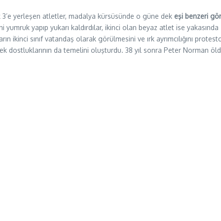
k 3’e yerleşen atletler, madalya kürsüsünde o güne dek
eşi benzeri gö
rini yumruk yapıp yukarı kaldırdılar, ikinci olan beyaz atlet ise yakasında
rın ikinci sınıf vatandaş olarak görülmesini ve ırk ayrımcılığını protest
ek dostluklarının da temelini oluşturdu. 38 yıl sonra Peter Norman ö