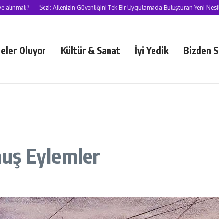
alı?
Sezi: Ailenizin Güvenliğini Tek Bir Uygulamada Buluşturan Yeni Nesil Süpe
eler Oluyor
Kültür & Sanat
İyi Yedik
Bizden S
uş Eylemler