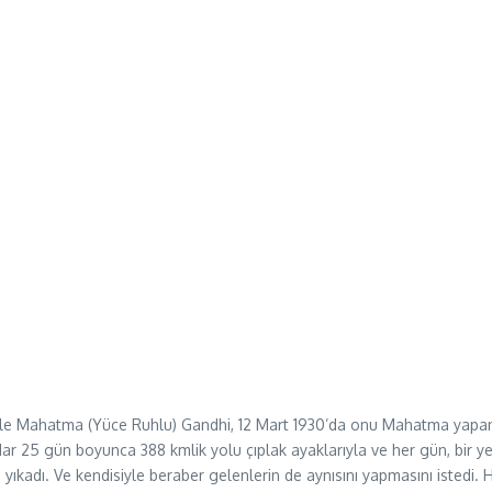
le Mahatma (Yüce Ruhlu) Gandhi, 12 Mart 1930’da onu Mahatma yapan şid
r 25 gün boyunca 388 kmlik yolu çıplak ayaklarıyla ve her gün, bir yeni
a yıkadı. Ve kendisiyle beraber gelenlerin de aynısını yapmasını istedi. 