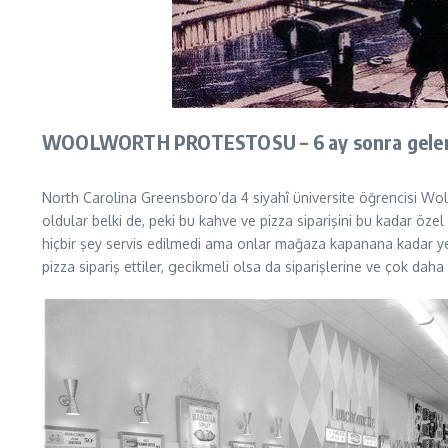
WOOLWORTH PROTESTOSU – 6 ay sonra gelen 
North Carolina Greensboro’da 4 siyahî üniversite öğrencisi Wollw
oldular belki de, peki bu kahve ve pizza siparişini bu kadar öz
hiçbir şey servis edilmedi ama onlar mağaza kapanana kadar ye
pizza sipariş ettiler, gecikmeli olsa da siparişlerine ve çok daha 