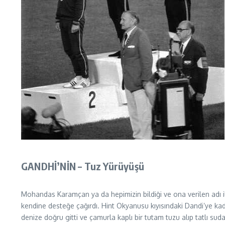
GANDHİ’NİN – Tuz Yürüyüşü
Mohandas Karamçan ya da hepimizin bildiği ve ona verilen adı i
kendine desteğe çağırdı. Hint Okyanusu kıyısındaki Dandi’ye kada
denize doğru gitti ve çamurla kaplı bir tutam tuzu alıp tatlı sud