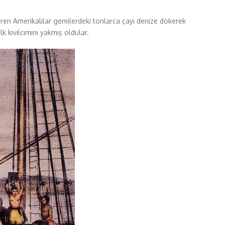
e giren Amerikalılar gemilerdeki tonlarca çayı denize dökerek
k kıvılcımını yakmış oldular.