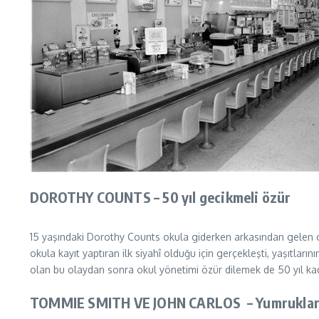
DOROTHY COUNTS – 50 yıl gecikmeli özür
15 yaşındaki Dorothy Counts okula giderken arkasından gelen onl
okula kayıt yaptıran ilk siyahî olduğu için gerçekleşti, yaşıtla
olan bu olaydan sonra okul yönetimi özür dilemek de 50 yıl ka
TOMMIE SMITH VE JOHN CARLOS
– Yumrukla