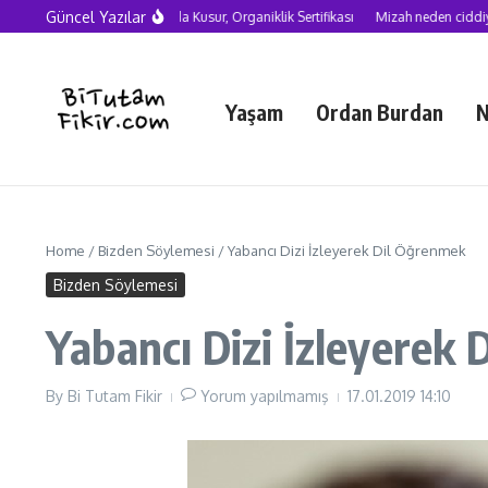
Skip to content
Güncel Yazılar
Yapay Zekâ Çağında Kusur, Organiklik Sertifikası
Mizah neden ciddiye alınma
Yaşam
Ordan Burdan
N
Home
/
Bizden Söylemesi
/
Yabancı Dizi İzleyerek Dil Öğrenmek
Bizden Söylemesi
Yabancı Dizi İzleyerek
By
Bi Tutam Fikir
Yorum yapılmamış
17.01.2019
14:10