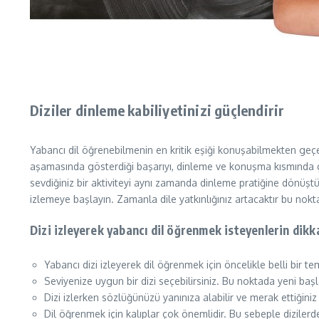
Diziler dinleme kabiliyetinizi güçlendirir
Yabancı dil öğrenebilmenin en kritik eşiği konuşabilmekten geçe
aşamasında gösterdiği başarıyı, dinleme ve konuşma kısmında g
sevdiğiniz bir aktiviteyi aynı zamanda dinleme pratiğine dönüştür
izlemeye başlayın. Zamanla dile yatkınlığınız artacaktır bu nok
Dizi izleyerek yabancı dil öğrenmek isteyenlerin dikk
Yabancı dizi izleyerek dil öğrenmek için öncelikle belli bir te
Seviyenize uygun bir dizi seçebilirsiniz. Bu noktada yeni başl
Dizi izlerken sözlüğünüzü yanınıza alabilir ve merak ettiğiniz
Dil öğrenmek için kalıplar çok önemlidir. Bu sebeple dizilerde 