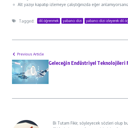
Alt yazıyı kapatıp izlemeye çalıştığınızda eğer anlamıyorsan
Tagged:
dil öğrenmek
yabancı dizi
yabancı dizi izleyerek dil 
Previous Article
Geleceğin Endüstriyel Teknolojileri 
Bi Tutam Fikir, söyleyecek sözleri olup b