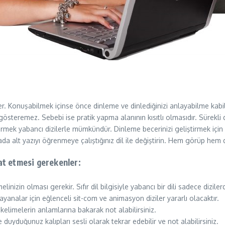
r. Konuşabilmek içinse önce dinleme ve dinlediğinizi anlayabilme kabil
österemez. Sebebi ise pratik yapma alanının kısıtlı olmasıdır. Sürek
mek yabancı dizilerle mümkündür. Dinleme becerinizi geliştirmek için önce
tada alt yazıyı öğrenmeye çalıştığınız dil ile değiştirin. Hem görüp h
at etmesi gerekenler:
melinizin olması gerekir. Sıfır dil bilgisiyle yabancı bir dili sadece di
ayanalar için eğlenceli sit-com ve animasyon diziler yararlı olacaktır.
 kelimelerin anlamlarına bakarak not alabilirsiniz.
duyduğunuz kalıpları sesli olarak tekrar edebilir ve not alabilirsiniz.