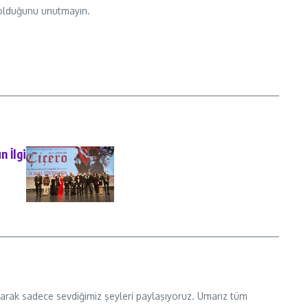
ç olduğunu unutmayın.
n İlgi
 olarak sadece sevdiğimiz şeyleri paylaşıyoruz. Umarız tüm