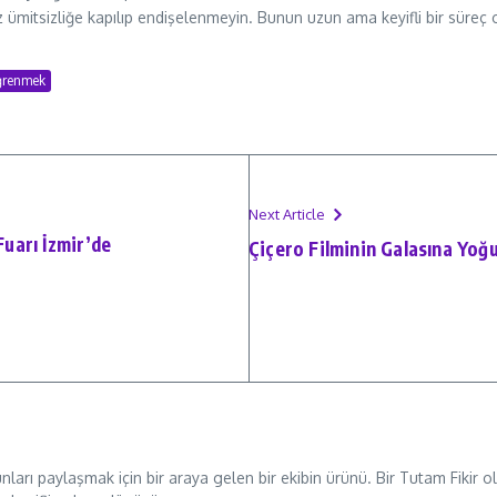
ız ümitsizliğe kapılıp endişelenmeyin. Bunun uzun ama keyifli bir süre
öğrenmek
Next Article
Fuarı İzmir’de
Çiçero Filminin Galasına Yoğu
unları paylaşmak için bir araya gelen bir ekibin ürünü. Bir Tutam Fikir