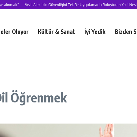
lı?
Sezi: Ailenizin Güvenliğini Tek Bir Uygulamada Buluşturan Yeni Nesil Süper
eler Oluyor
Kültür & Sanat
İyi Yedik
Bizden S
 Dil Öğrenmek