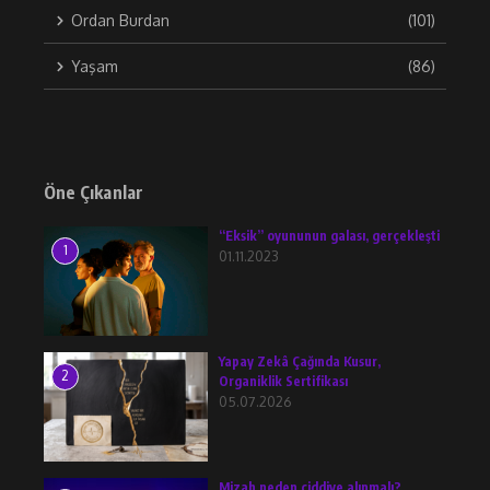
Ordan Burdan
(101)
Yaşam
(86)
Öne Çıkanlar
“Eksik” oyununun galası, gerçekleşti
1
01.11.2023
Yapay Zekâ Çağında Kusur,
2
Organiklik Sertifikası
05.07.2026
Mizah neden ciddiye alınmalı?