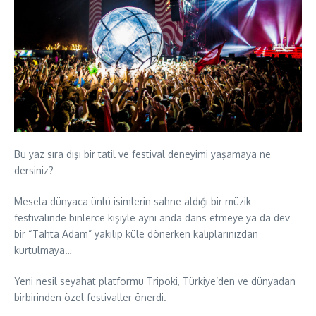
Bu yaz sıra dışı bir tatil ve festival deneyimi yaşamaya ne
dersiniz?
Mesela dünyaca ünlü isimlerin sahne aldığı bir müzik
festivalinde binlerce kişiyle aynı anda dans etmeye ya da dev
bir “Tahta Adam” yakılıp küle dönerken kalıplarınızdan
kurtulmaya…
Yeni nesil seyahat platformu Tripoki, Türkiye’den ve dünyadan
birbirinden özel festivaller önerdi.