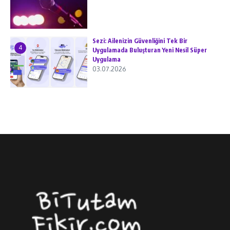
Sezi: Ailenizin Güvenliğini Tek Bir
4
Uygulamada Buluşturan Yeni Nesil Süper
Uygulama
03.07.2026