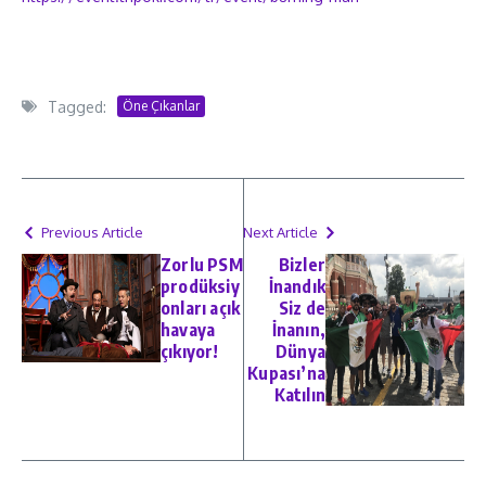
Tagged:
Öne Çıkanlar
Previous Article
Next Article
Zorlu PSM
Bizler
prodüksiy
İnandık
onları açık
Siz de
havaya
İnanın,
çıkıyor!
Dünya
Kupası’na
Katılın