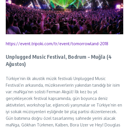
https://event.tripoki.com/tr/
event/tomorrowland-2018
Unplugged Music Festival, Bodrum – Muğla (4
Ağustos)
Türkiye’nin ilk akustik müzik festivali Unplugged Music
Festival’ın arkasında, müzikseverlerin yakından tanıdığı bir isim
var: maNga’nın solisti Ferman Akgül! İlk kez bu yıl
gerçekleşecek festival kapsamında, gün boyunca deniz
aktiviteleri, workshop’lar, eğlenceli yarışmalar ve Türkiye’nin en
iyi sokak müzisyenleri eşliğinde bir plaj partisi düzenlenecek.
Gün batımına doğru özel tasarlanmış sahnede yerini alacak
maNga, Gökhan Türkmen, Kalben, Bora Uzer ve Hey! Douglas