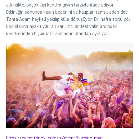
etkinlikte, birçok kişi kendini giyim tarzıyla ifade ediyor.
Etkinliğin sonunda insan bedenini ve kalıpları temsil eden dev
Tahta Adam heykeli yakılıp küle dönüşüyor. Bir hafta zorlu çöl
koşullarına ayak uyduran katılımcılar, festivalin ardından
kendilerinden hiçbir iz bırakmadan alandan ayrılıyor.
https://event.tripoki.com/tr/
event/burning-man