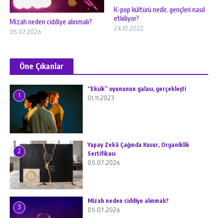
K-pop kültürü nedir, gençleri nasıl
etkiliyor?
Mizah neden ciddiye alınmalı?
24.10.2022
05.07.2026
Öne Çıkanlar
“Eksik” oyununun galası, gerçekleşti
1
01.11.2023
Yapay Zekâ Çağında Kusur, Organiklik
2
Sertifikası
05.07.2026
Mizah neden ciddiye alınmalı?
3
05.07.2026