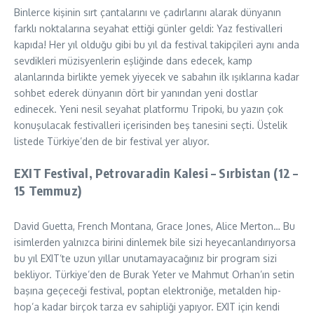
Binlerce kişinin sırt çantalarını ve çadırlarını alarak dünyanın
farklı noktalarına seyahat ettiği günler geldi: Yaz festivalleri
kapıda! Her yıl olduğu gibi bu yıl da festival takipçileri aynı anda
sevdikleri müzisyenlerin eşliğinde dans edecek, kamp
alanlarında birlikte yemek yiyecek ve sabahın ilk ışıklarına kadar
sohbet ederek dünyanın dört bir yanından yeni dostlar
edinecek. Yeni nesil seyahat platformu Tripoki, bu yazın çok
konuşulacak festivalleri içerisinden beş tanesini seçti. Üstelik
listede Türkiye’den de bir festival yer alıyor.
EXIT Festival, Petrovaradin Kalesi – Sırbistan (12 –
15 Temmuz)
David Guetta, French Montana, Grace Jones, Alice Merton… Bu
isimlerden yalnızca birini dinlemek bile sizi heyecanlandırıyorsa
bu yıl EXIT’te uzun yıllar unutamayacağınız bir program sizi
bekliyor. Türkiye’den de Burak Yeter ve Mahmut Orhan’ın setin
başına geçeceği festival, poptan elektroniğe, metalden hip-
hop’a kadar birçok tarza ev sahipliği yapıyor. EXIT için kendi