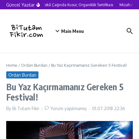
Skip to content
Güncel Yazılar
Yapay Zekâ Çağında Kusur, Organiklik Sertifikası
Mizah neden 
Main Menu
Home
/
Ordan Burdan
/
Bu Yaz Kaçırmamanız Gereken 5 Festival!
Ordan Burdan
Bu Yaz Kaçırmamanız Gereken 5
Festival!
By
Bi Tutam Fikir
Yorum yapılmamış
01.07.2018
22:36