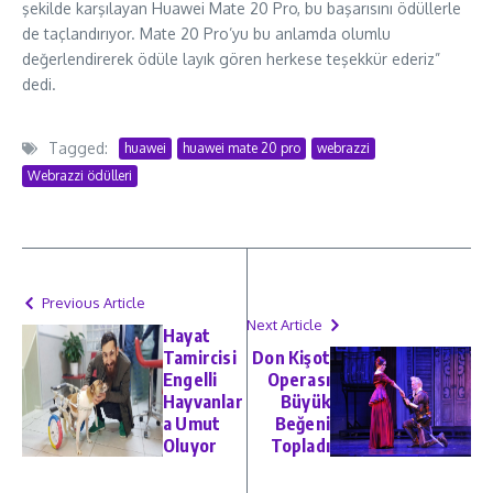
şekilde karşılayan Huawei Mate 20 Pro, bu başarısını ödüllerle
de taçlandırıyor. Mate 20 Pro’yu bu anlamda olumlu
değerlendirerek ödüle layık gören herkese teşekkür ederiz”
dedi.
Tagged:
huawei
huawei mate 20 pro
webrazzi
Webrazzi ödülleri
Previous Article
Next Article
Hayat
Tamircisi
Don Kişot
Engelli
Operası
Hayvanlar
Büyük
a Umut
Beğeni
Oluyor
Topladı