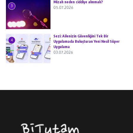
Mizah neden ciddiye alınmalı?
3
05.07.2026
Sezi: Ailenizin Güvenliğini Tek Bir
4
Uygulamada Buluşturan Yeni Nesil Süper
Uygulama
03.07.2026