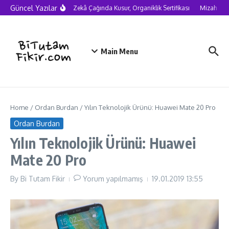
Skip to content
Güncel Yazılar
Yapay Zekâ Çağında Kusur, Organiklik Sertifikası
Mizah nede
Main Menu
Home
/
Ordan Burdan
/
Yılın Teknolojik Ürünü: Huawei Mate 20 Pro
Ordan Burdan
Yılın Teknolojik Ürünü: Huawei
Mate 20 Pro
By
Bi Tutam Fikir
Yorum yapılmamış
19.01.2019
13:55