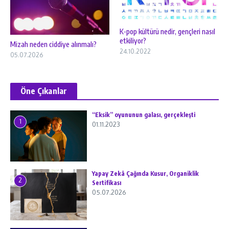
K-pop kültürü nedir, gençleri nasıl
etkiliyor?
Mizah neden ciddiye alınmalı?
24.10.2022
05.07.2026
Öne Çıkanlar
“Eksik” oyununun galası, gerçekleşti
1
01.11.2023
Yapay Zekâ Çağında Kusur, Organiklik
2
Sertifikası
05.07.2026