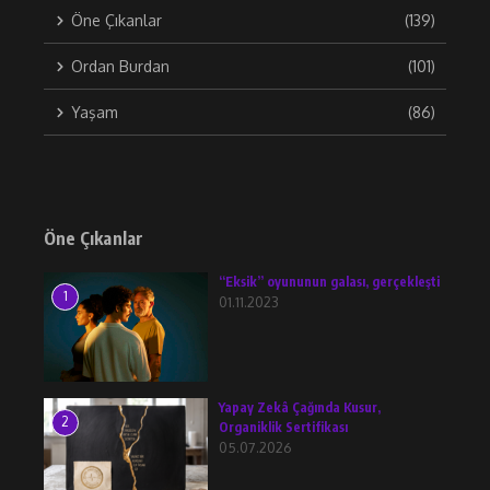
Öne Çıkanlar
(139)
Ordan Burdan
(101)
Yaşam
(86)
Öne Çıkanlar
“Eksik” oyununun galası, gerçekleşti
1
01.11.2023
Yapay Zekâ Çağında Kusur,
2
Organiklik Sertifikası
05.07.2026