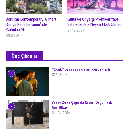
Borusan Contemporary, 8 Mart
Gurur ve Önyargı Prömiyer Yaptı,
Dünya Kadınlar Günü’nde
Sahneden Kız Neşesi Eksik Olmadı
Kadınları Mi ...
24.12.2024
05.03.2026
Öne Çıkanlar
“Eksik” oyununun galası, gerçekleşti
1
01.11.2023
Yapay Zekâ Çağında Kusur, Organiklik
2
Sertifikası
05.07.2026