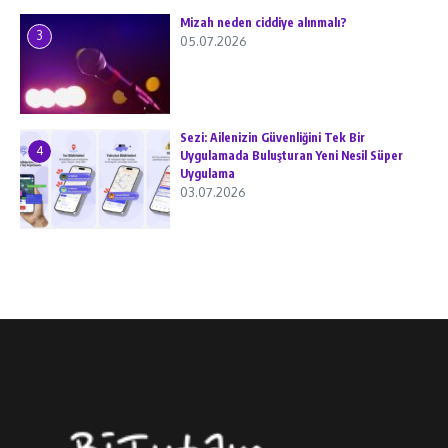
Mizah neden ciddiye alınmalı?
3
05.07.2026
Sezi: Ailenizin Güvenliğini Tek Bir
4
Uygulamada Buluşturan Yeni Nesil Süper
Uygulama
03.07.2026