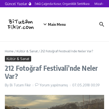
Skip to content
Güncel Yazılar
Yapay Zekâ Çağında Kusur, Organiklik Sertifikası
Mizah neden 
Main Menu
Home
/
Kültür & Sanat
/
212 Fotoğraf Festivali’nde Neler Var?
Kültür & Sanat
212 Fotoğraf Festivali’nde Neler
Var?
By
Bi Tutam Fikir
Yorum yapılmamış
07.05.2018
00:39