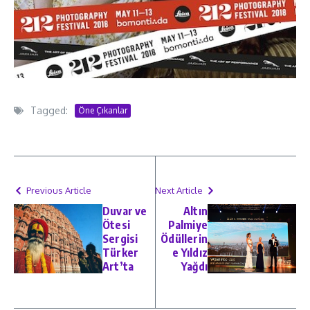
Tagged:
Öne Çıkanlar
Previous Article
Next Article
Duvar ve
Altın
Ötesi
Palmiye
Sergisi
Ödüllerin
Türker
e Yıldız
Art’ta
Yağdı