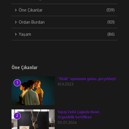
Öne Çıkanlar
(139)
Ordan Burdan
(101)
Yaşam
(86)
Öne Çıkanlar
“Eksik” oyununun galası, gerçekleşti
1
01.11.2023
Yapay Zekâ Çağında Kusur,
2
Organiklik Sertifikası
05.07.2026