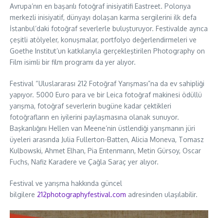
Avrupa’nın en başarılı fotoğraf inisiyatifi Eastreet. Polonya
merkezli inisiyatif, dünyayı dolaşan karma sergilerini ilk defa
İstanbul’daki fotoğraf severlerle buluşturuyor. Festivalde ayrıca
çeşitli atölyeler, konuşmalar, portfolyo değerlendirmeleri ve
Goethe Institut’un katkılarıyla gerçekleştirilen Photography on
Film isimli bir film programı da yer alıyor.
Festival “Uluslararası 212 Fotoğraf Yarışması”na da ev sahipliği
yapıyor. 5000 Euro para ve bir Leica fotoğraf makinesi ödüllü
yarışma, fotoğraf severlerin bugüne kadar çektikleri
fotoğrafların en iyilerini paylaşmasına olanak sunuyor.
Başkanlığını Hellen van Meene’nin üstlendiği yarışmanın jüri
üyeleri arasında Julia Fullerton-Batten, Alicia Moneva, Tomasz
Kulbowski, Ahmet Elhan, Pia Entenmann, Metin Gürsoy, Oscar
Fuchs, Nafiz Karadere ve Çağla Saraç yer alıyor.
Festival ve yarışma hakkında güncel
bilgilere
212photographyfestival.com
adresinden ulaşılabilir.