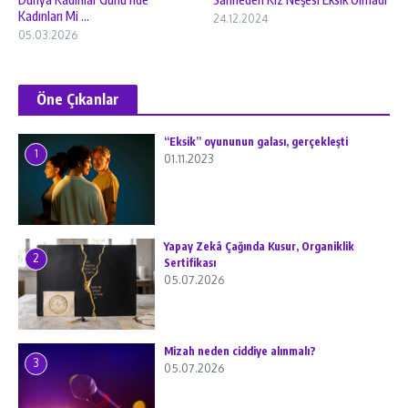
Kadınları Mi ...
24.12.2024
05.03.2026
Öne Çıkanlar
“Eksik” oyununun galası, gerçekleşti
1
01.11.2023
Yapay Zekâ Çağında Kusur, Organiklik
2
Sertifikası
05.07.2026
Mizah neden ciddiye alınmalı?
3
05.07.2026