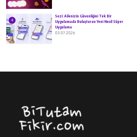
Sezi: Ailenizin Güvenliğini Tek Bir
4
Uygulamada Buluşturan Yeni Nesil Süper
Uygulama
03.07.2026