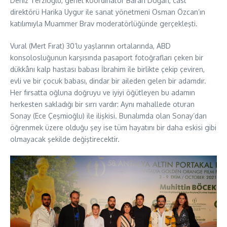
Deniz Terzioğlu, genel koordinatör Baran Doğan, cast
direktörü Harika Uygur ile sanat yönetmeni Osman Özcan’ın
katılımıyla Muammer Brav moderatörlüğünde gerçekleşti.
Vural (Mert Fırat) 30’lu yaşlarının ortalarında, ABD
konsolosluğunun karşısında pasaport fotoğrafları çeken bir
dükkânı kalp hastası babası İbrahim ile birlikte çekip çeviren,
evli ve bir çocuk babası, dindar bir aileden gelen bir adamdır.
Her fırsatta oğluna doğruyu ve iyiyi öğütleyen bu adamın
herkesten sakladığı bir sırrı vardır: Aynı mahallede oturan
Sonay (Ece Çeşmioğlu) ile ilişkisi. Bunalımda olan Sonay’dan
öğrenmek üzere olduğu şey ise tüm hayatını bir daha eskisi gibi
olmayacak şekilde değiştirecektir.