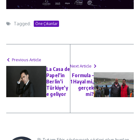
Tagged:
Öne Çıkanlar
Previous Article
Next Article
La Casa de
Papel’in
Formula –
Berlin’i
1 Hayal mi,
Türkiye’y
gerçek
e geliyor
mi?
Bi Tutam Fikir, söyleyecek sözleri olup bunları