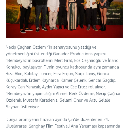
Necip Çağhan Özdemir’in senaryosunu yazdığı ve
yönetmenliğini üstlendiği Ganador Productions yapımı
“Bembeyaz”ın başrollerini Mert Fırat, Ece Çeşmioğlu ve İnanç
Konukçu paylaşıyor. Filmin oyuncu kadrosunda aynı zamanda
Rıza Akın, Kubilay Tunçer, Esra Ergün, Sarp Tanış, Gonca
Küçükardalı, Erdem Kaynarca, Kamer Çelenk, Sencar Sağdıç,
Koray Can Yanaşık, Aydın Yapıcı ve Ece Ertez rol alıyor.
“Bembeyaz”ın yapımcılığını Ahmet Berk Özdemir, Necip Çağhan
Özdemir, Mustafa Karadeniz, Selami Onur ve Arzu Şelale
Seyhan üstleniyor.
Dünya prömiyerini haziran ayında Çin’de düzenlenen 24.
Uluslararası Şanghay Film Festivali Ana Yarışması kapsamında