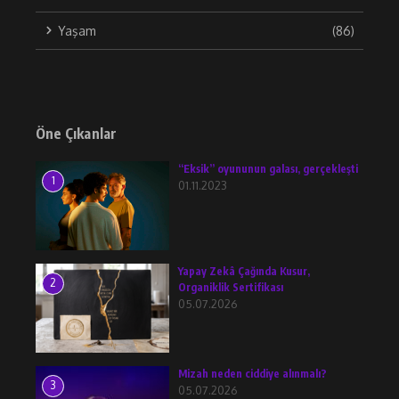
Yaşam
(86)
Öne Çıkanlar
“Eksik” oyununun galası, gerçekleşti
1
01.11.2023
Yapay Zekâ Çağında Kusur,
2
Organiklik Sertifikası
05.07.2026
Mizah neden ciddiye alınmalı?
3
05.07.2026