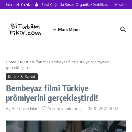
Skip to content
Güncel Yazılar
Yapay Zekâ Çağında Kusur, Organiklik Sertifikası
Mizah neden
Main Menu
Home
/
Kültür & Sanat
/
Bembeyaz filmi Türkiye prömiyerini
gerçekleştirdi!
Kültür & Sanat
Bembeyaz filmi Türkiye
prömiyerini gerçekleştirdi!
By
Bi Tutam Fikir
Yorum yapılmamış
08.10.2021
00:12