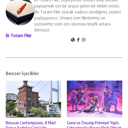
paylaşmak için bir araya gelen bir ekibin ürünü.
Bir Tutam Fikir olarak sadece sevdiğimiz şeyleri
paylaşıyoruz. Umarız tüm fikirlerimiz ve
yazılarımız sizin için okuması keyifli anlara
dönüşür.
Bi Tutam Fikir
Benzer İçerikler
Borusan Contemporary, 8 Mart
Gurur ve Önyargı Prömiyer Yaptı,
Dünya Kadınlar Günü’nde
Sahneden Kız Neşesi Eksik Olmadı