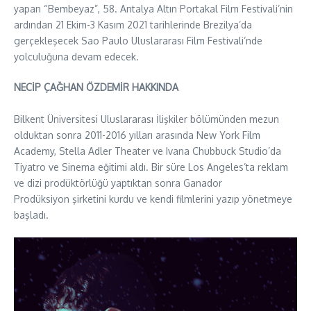
yapan “Bembeyaz”, 58. Antalya Altın Portakal Film Festivali’nin
ardından 21 Ekim-3 Kasım 2021 tarihlerinde Brezilya’da
gerçekleşecek Sao Paulo Uluslararası Film Festivali’nde
yolculuğuna devam edecek.
NECİP ÇAĞHAN ÖZDEMİR HAKKINDA
Bilkent Üniversitesi Uluslararası İlişkiler bölümünden mezun
olduktan sonra 2011-2016 yılları arasında New York Film
Academy, Stella Adler Theater ve Ivana Chubbuck Studio’da
Tiyatro ve Sinema eğitimi aldı. Bir süre Los Angeles’ta reklam
ve dizi prodüktörlüğü yaptıktan sonra Ganador
Prodüksiyon şirketini kurdu ve kendi filmlerini yazıp yönetmeye
başladı.