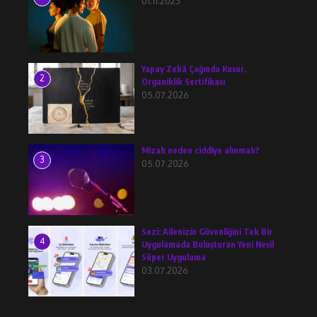
01.11.2023
Yapay Zekâ Çağında Kusur,
2
Organiklik Sertifikası
05.07.2026
Mizah neden ciddiye alınmalı?
3
05.07.2026
Sezi: Ailenizin Güvenliğini Tek Bir
4
Uygulamada Buluşturan Yeni Nesil
Süper Uygulama
03.07.2026