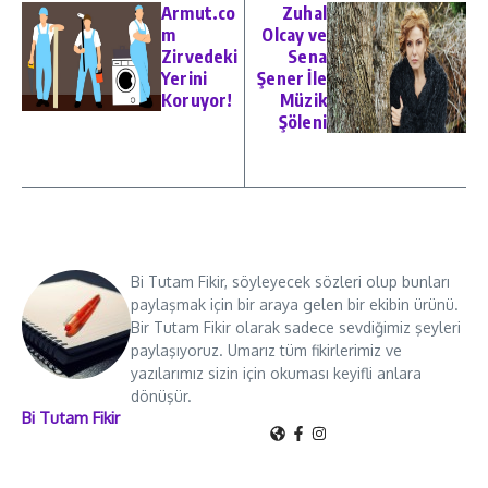
Armut.co
Zuhal
m
Olcay ve
Zirvedeki
Sena
Yerini
Şener İle
Koruyor!
Müzik
Şöleni
Bi Tutam Fikir, söyleyecek sözleri olup bunları
paylaşmak için bir araya gelen bir ekibin ürünü.
Bir Tutam Fikir olarak sadece sevdiğimiz şeyleri
paylaşıyoruz. Umarız tüm fikirlerimiz ve
yazılarımız sizin için okuması keyifli anlara
dönüşür.
Bi Tutam Fikir