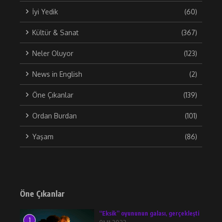
İyi Yedik
(60)
Kültür & Sanat
(367)
Neler Oluyor
(123)
News in English
(2)
Öne Çıkanlar
(139)
Ordan Burdan
(101)
Yaşam
(86)
Öne Çıkanlar
“Eksik” oyununun galası, gerçekleşti
1