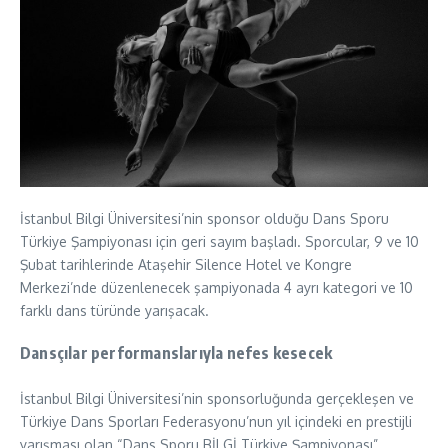
İstanbul Bilgi Üniversitesi’nin sponsor olduğu Dans Sporu
Türkiye Şampiyonası için geri sayım başladı. Sporcular, 9 ve 10
Şubat tarihlerinde Ataşehir Silence Hotel ve Kongre
Merkezi’nde düzenlenecek şampiyonada 4 ayrı kategori ve 10
farklı dans türünde yarışacak.
Dansçılar performanslarıyla nefes kesecek
İstanbul Bilgi Üniversitesi’nin sponsorluğunda gerçekleşen ve
Türkiye Dans Sporları Federasyonu’nun yıl içindeki en prestijli
yarışması olan “Dans Sporu BİLGİ Türkiye Şampiyonası”