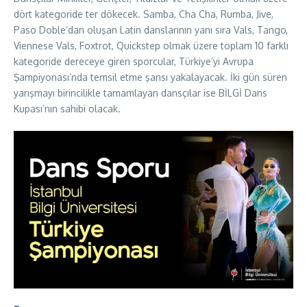
dört kategoride ter dökecek. Samba, Cha Cha, Rumba, Jive,
Paso Doble’dan oluşan Latin danslarının yanı sıra Vals, Tango,
Viennese Vals, Foxtrot, Quickstep olmak üzere toplam 10 farklı
kategoride dereceye giren sporcular, Türkiye’yi Avrupa
Şampiyonası’nda temsil etme şansı yakalayacak. İki gün süren
yarışmayı birincilikle tamamlayan dansçılar ise BİLGİ Dans
Kupası’nın sahibi olacak.