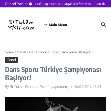
Skip to content
Güncel Yazılar
Yapay Zekâ Çağında Kusur, Organiklik Sertifikası
Mizah neden
Main Menu
Home
/
Genel
/
Dans Sporu Türkiye Şampiyonası Başlıyor!
Genel
Dans Sporu Türkiye Şampiyonası
Başlıyor!
By
Bi Tutam Fikir
Yorum yapılmamış
06.02.2019
23:53