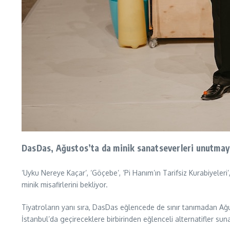
DasDas, Ağustos’ta da minik sanatseverleri unutmayar
‘Uyku Nereye Kaçar’, ‘Göçebe’, ‘Pi Hanım’ın Tarifsiz Kurabiyeleri
minik misafirlerini bekliyor.
Tiyatroların yanı sıra, DasDas eğlencede de sınır tanımadan Ağ
İstanbul’da geçireceklere birbirinden eğlenceli alternatifler s