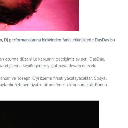
 DJ performanslarına birbirinden farklı etkinliklerle DasDas bu
 oturma düzeni ile kapılarını geçtiğimiz ay açtı. DasDas,
iyaretçilerine keyifli günler yaşatmaya devam edecek.
nlar’ ve ‘Joseph K.’yı izleme fırsatı yakalayacaklar. Sosyal
 aylardır özlenen tiyatro atmosferini tekrar sunacak. Bunun