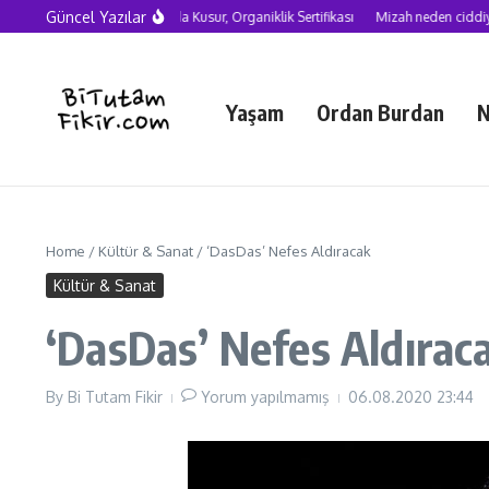
Skip to content
Güncel Yazılar
Yapay Zekâ Çağında Kusur, Organiklik Sertifikası
Mizah neden ciddiye alınma
Yaşam
Ordan Burdan
N
Home
/
Kültür & Sanat
/
‘DasDas’ Nefes Aldıracak
Kültür & Sanat
‘DasDas’ Nefes Aldırac
By
Bi Tutam Fikir
Yorum yapılmamış
06.08.2020
23:44