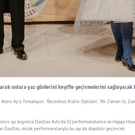
ak onlara yaz günlerini keyifle geçirmelerini sağlayacak bi
’, Astro Ay’a Tırmanıyor’, ‘Beceriksiz Kral’ın Öyküleri’, ‘Bir Zaman Üç 
ustos ayı boyunca DasDas Avlu’da DJ performanslarına ve Happy Hour’l
unan DasDas, müzik performanslarıyla bu ayı da dopdolu geçirecek.