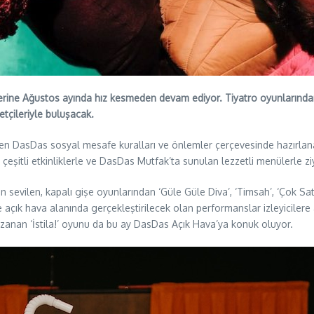
lerine Ağustos ayında hız kesmeden devam ediyor. Tiyatro oyunlarından,
tçileriyle buluşacak.
len DasDas sosyal mesafe kuralları ve önlemler çerçevesinde hazırlanan
çeşitli etkinliklerle ve DasDas Mutfak’ta sunulan lezzetli menülerle z
sevilen, kapalı gişe oyunlarından ‘Güle Güle Diva’, ‘Timsah’, ‘Çok Sata
açık hava alanında gerçekleştirilecek olan performanslar izleyicilere
kazanan ‘İstila!’ oyunu da bu ay DasDas Açık Hava’ya konuk oluyor.