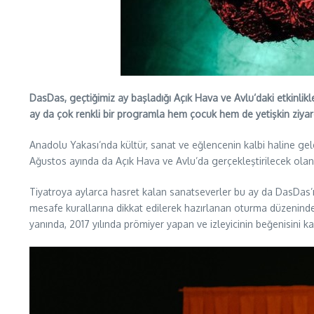
DasDas, geçtiğimiz ay başladığı Açık Hava ve Avlu’daki etkinlik
ay da çok renkli bir programla hem çocuk hem de yetişkin ziyare
Anadolu Yakası’nda kültür, sanat ve eğlencenin kalbi haline ge
Ağustos ayında da Açık Hava ve Avlu’da gerçekleştirilecek olan 
Tiyatroya aylarca hasret kalan sanatseverler bu ay da DasDas’ın 
mesafe kurallarına dikkat edilerek hazırlanan oturma düzeninde 
yanında, 2017 yılında prömiyer yapan ve izleyicinin beğenisini 