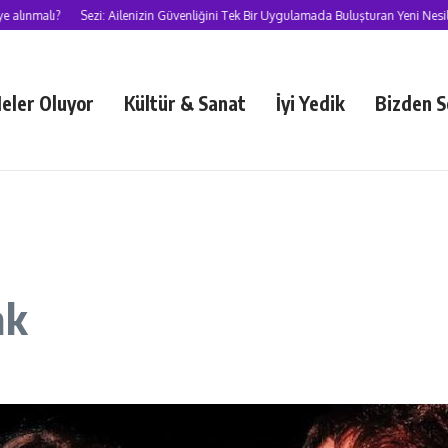
lı?
Sezi: Ailenizin Güvenliğini Tek Bir Uygulamada Buluşturan Yeni Nesil Süper
eler Oluyor
Kültür & Sanat
İyi Yedik
Bizden S
ak