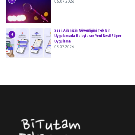
05.07.2026
Sezi: Ailenizin Güvenliğini Tek Bir
4
Uygulamada Buluşturan Yeni Nesil Süper
Uygulama
03.07.2026