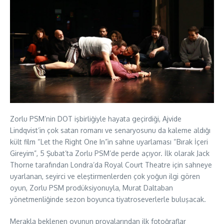
Zorlu PSM’nin DOT işbirliğiyle hayata geçirdiği, Ajvide
Lindqvist’in çok satan romanı ve senaryosunu da kaleme aldığı
kült film “Let the Right One In”in sahne uyarlaması “Bırak İçeri
Gireyim”, 5 Şubat’ta Zorlu PSM’de perde açıyor. İlk olarak Jack
Thorne tarafından Londra’da Royal Court Theatre için sahneye
uyarlanan, seyirci ve eleştirmenlerden çok yoğun ilgi gören
oyun, Zorlu PSM prodüksiyonuyla, Murat Daltaban
yönetmenliğinde sezon boyunca tiyatroseverlerle buluşacak.
Merakla beklenen oyunun provalarından ilk fotoğraflar