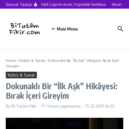
Skip to content
Güncel Yazılar
Yapay Zekâ Çağında Kusur, Organiklik Sertifikası
Mizah neden
Main Menu
Home
/
Kültür & Sanat
/
Dokunaklı Bir “İlk Aşk” Hikâyesi: Bırak İçeri
Gireyim
Kültür & Sanat
Dokunaklı Bir “İlk Aşk” Hikâyesi:
Bırak İçeri Gireyim
By
Bi Tutam Fikir
Yorum yapılmamış
15.01.2019
16:23