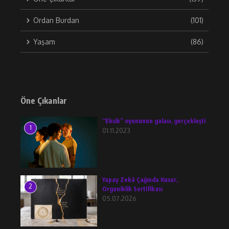
Ordan Burdan
(101)
Yaşam
(86)
Öne Çıkanlar
“Eksik” oyununun galası, gerçekleşti
1
01.11.2023
Yapay Zekâ Çağında Kusur,
2
Organiklik Sertifikası
05.07.2026