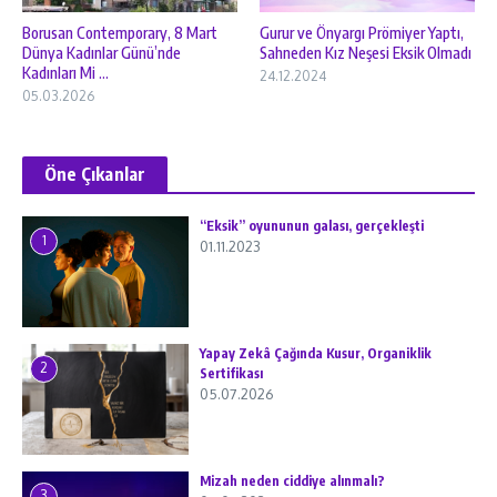
Borusan Contemporary, 8 Mart
Gurur ve Önyargı Prömiyer Yaptı,
Dünya Kadınlar Günü’nde
Sahneden Kız Neşesi Eksik Olmadı
Kadınları Mi ...
24.12.2024
05.03.2026
Öne Çıkanlar
“Eksik” oyununun galası, gerçekleşti
1
01.11.2023
Yapay Zekâ Çağında Kusur, Organiklik
2
Sertifikası
05.07.2026
Mizah neden ciddiye alınmalı?
3