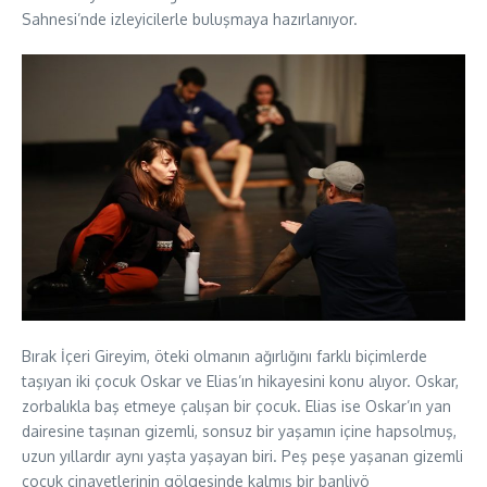
Sahnesi’nde izleyicilerle buluşmaya hazırlanıyor.
Bırak İçeri Gireyim, öteki olmanın ağırlığını farklı biçimlerde
taşıyan iki çocuk Oskar ve Elias’ın hikayesini konu alıyor. Oskar,
zorbalıkla baş etmeye çalışan bir çocuk. Elias ise Oskar’ın yan
dairesine taşınan gizemli, sonsuz bir yaşamın içine hapsolmuş,
uzun yıllardır aynı yaşta yaşayan biri. Peş peşe yaşanan gizemli
çocuk cinayetlerinin gölgesinde kalmış bir banliyö