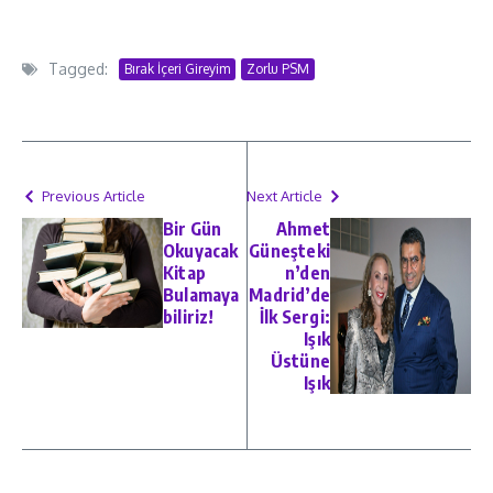
Tagged:
Bırak İçeri Gireyim
Zorlu PSM
Previous Article
Next Article
Bir Gün
Ahmet
Okuyacak
Güneşteki
Kitap
n’den
Bulamaya
Madrid’de
biliriz!
İlk Sergi:
Işık
Üstüne
Işık