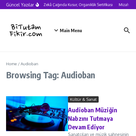
Skip to content
Güncel Yazılar
Yapay Zekâ Çağında Kusur, Organiklik Sertifikası
Mizah nede
Main Menu
Home
/
Audioban
Browsing Tag: Audioban
Kültür & Sanat
Audioban Müziğin
Nabzını Tutmaya
Devam Ediyor
Sanatçıları ve müzik sahnesinin