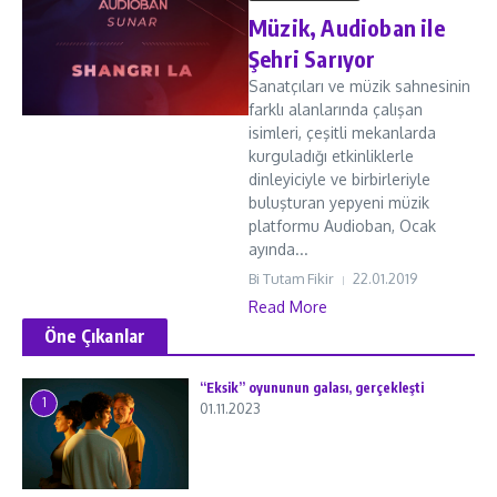
Müzik, Audioban ile
Şehri Sarıyor
Sanatçıları ve müzik sahnesinin
farklı alanlarında çalışan
isimleri, çeşitli mekanlarda
kurguladığı etkinliklerle
dinleyiciyle ve birbirleriyle
buluşturan yepyeni müzik
platformu Audioban, Ocak
ayında...
Bi Tutam Fikir
22.01.2019
Read More
Öne Çıkanlar
“Eksik” oyununun galası, gerçekleşti
1
01.11.2023