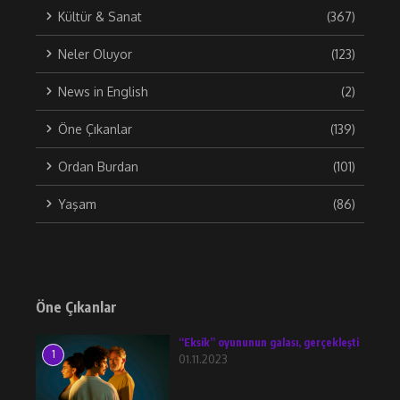
Kültür & Sanat
(367)
Neler Oluyor
(123)
News in English
(2)
Öne Çıkanlar
(139)
Ordan Burdan
(101)
Yaşam
(86)
Öne Çıkanlar
“Eksik” oyununun galası, gerçekleşti
1
01.11.2023