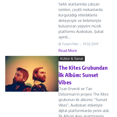
farklı alanlarında çalışan
isimleri, çeşitli mekanlarda
kurguladığı etkinliklerle
dinleyiciyle ve birbirleriyle
buluşturan yepyeni müzik
platformu Audioban, Şubat
ayınd...
Bi Tutam Fikir
19.02.2019
Read More
Kültür & Sanat
The Kites Grubundan
İlk Albüm: Sunset
Vibes
Ozan Erverdi ve Tan
Deliorman’ın projesi The Kites
grubunun ilk albümü “Sunset
Vibes”, Audioban etiketiyle
dijital platformlarda yerini aldı.
İlk Albüm Aynı apartmanda