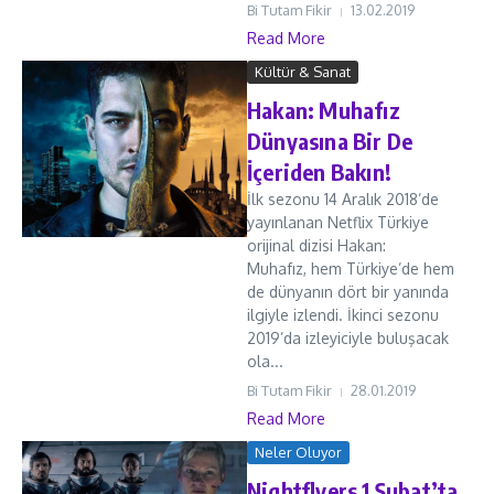
Bi Tutam Fikir
13.02.2019
Read More
Kültür & Sanat
Hakan: Muhafız
Dünyasına Bir De
İçeriden Bakın!
İlk sezonu 14 Aralık 2018’de
yayınlanan Netflix Türkiye
orijinal dizisi Hakan:
Muhafız, hem Türkiye’de hem
de dünyanın dört bir yanında
ilgiyle izlendi. İkinci sezonu
2019’da izleyiciyle buluşacak
ola...
Bi Tutam Fikir
28.01.2019
Read More
Neler Oluyor
Nightflyers 1 Şubat’ta