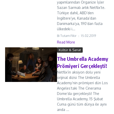
yapımlarından Organize İşler
Sazan Sarmalı artık Netflix’te.
Türkiye dahil, ABD’den
İngiltere’ye, Kanada’dan
Danimarka’ya, 190’dan fazla
ülkedeki i...
Bi Tutam Fikir
15.02.2019
Read More
Kültür & Sanat
The Umbrella Academy
Prömiyeri Gerçekleşti!
Netflix’in aksiyon dolu yeni
orijinal dizisi The Umbrella
Academy’nin prömiyeri dün Los
Angeles’taki The Cinerama
Dome’da gerçekleşti! The
Umbrella Academy, 15 Şubat
Cuma günü tüm dünya ile aynı
anda ...