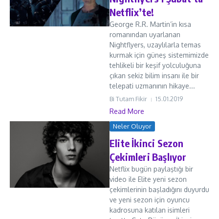
Netflix’te!
George R.R. Martin’in kısa
romanından uyarlanan
Nightflyers, uzaylılarla temas
kurmak için güneş sistemimizde
tehlikeli bir keşif yolculuğuna
çıkan sekiz bilim insanı ile bir
telepati uzmanının hikaye...
Bi Tutam Fikir
15.01.2019
Read More
Neler Oluyor
Elite İkinci Sezon
Çekimleri Başlıyor
Netflix bugün paylaştığı bir
video ile Elite yeni sezon
çekimlerinin başladığını duyurdu
ve yeni sezon için oyuncu
kadrosuna katılan isimleri