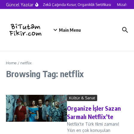
Skip to content
Güncel Yazılar
Yapay Zekâ Çağında Kusur, Organiklik Sertifikası
Mizah nede
Main Menu
Home
/
netflix
Browsing Tag: netflix
Kültür & Sanat
Organize İşler Sazan
Sarmalı Netflix’te
Netflix’te Türk filmi zamanı!
Yılın en çok konuşulan