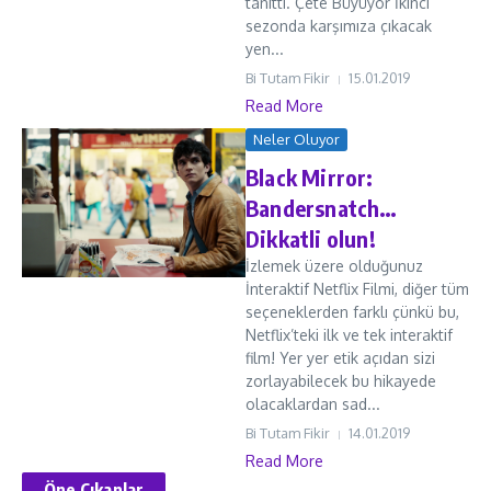
tanıttı. Çete Büyüyor İkinci
sezonda karşımıza çıkacak
yen...
Bi Tutam Fikir
15.01.2019
Read More
Neler Oluyor
Black Mirror:
Bandersnatch…
Dikkatli olun!
İzlemek üzere olduğunuz
İnteraktif Netflix Filmi, diğer tüm
seçeneklerden farklı çünkü bu,
Netflix’teki ilk ve tek interaktif
film! Yer yer etik açıdan sizi
zorlayabilecek bu hikayede
olacaklardan sad...
Bi Tutam Fikir
14.01.2019
Read More
Öne Çıkanlar