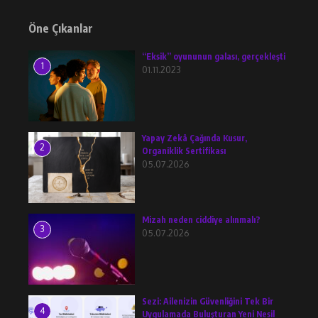
Öne Çıkanlar
“Eksik” oyununun galası, gerçekleşti
1
01.11.2023
Yapay Zekâ Çağında Kusur,
2
Organiklik Sertifikası
05.07.2026
Mizah neden ciddiye alınmalı?
3
05.07.2026
Sezi: Ailenizin Güvenliğini Tek Bir
4
Uygulamada Buluşturan Yeni Nesil