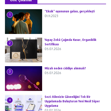
“Eksik” oyununun galası, gerçekleşti
1
01.11.2023
Yapay Zekâ Çağında Kusur, Organiklik
2
Sertifikası
05.07.2026
Mizah neden ciddiye alınmalı?
3
05.07.2026
Sezi: Ailenizin Güvenliğini Tek Bir
4
Uygulamada Buluşturan Yeni Nesil Süper
Uygulama
03.07.2026