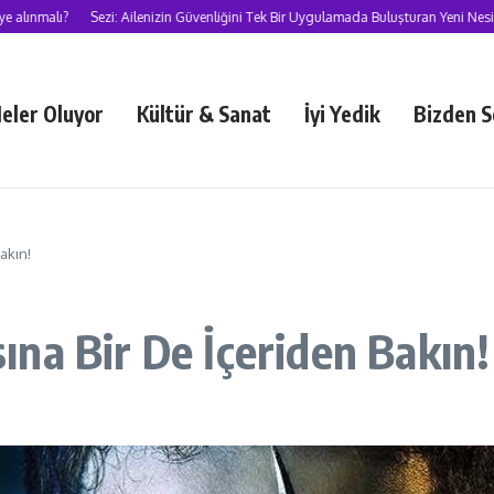
alı?
Sezi: Ailenizin Güvenliğini Tek Bir Uygulamada Buluşturan Yeni Nesil Süpe
eler Oluyor
Kültür & Sanat
İyi Yedik
Bizden S
akın!
na Bir De İçeriden Bakın!