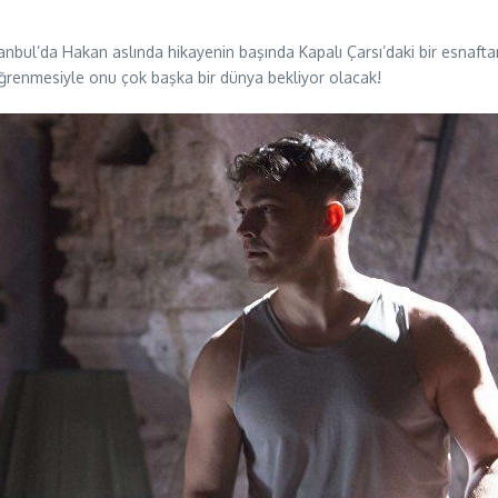
anbul’da Hakan aslında hikayenin başında Kapalı Çarsı’daki bir esnaf
öğrenmesiyle onu çok başka bir dünya bekliyor olacak!