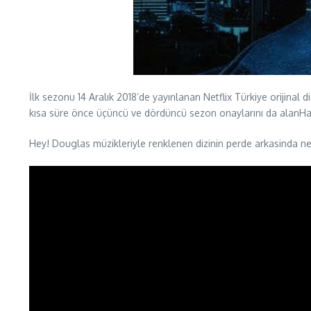
İlk sezonu 14 Aralık 2018’de yayınlanan Netflix Türkiye orijinal 
kısa süre önce üçüncü ve dördüncü sezon onaylarını da alanHaka
Hey! Douglas müzikleriyle renklenen dizinin perde arkasinda ne