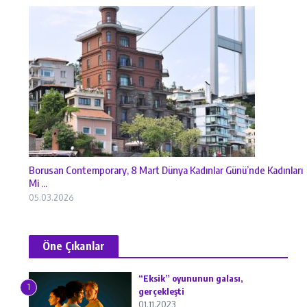
Borusan Contemporary, 8 Mart Dünya Kadınlar Günü’nde Kadınları
Mi ...
05.03.2026
Öne Çıkanlar
“Eksik” oyununun galası,
1
gerçekleşti
01.11.2023