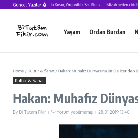
Skip to content
Güncel Yazılar
Yapay Zekâ Çağında Kusur, Organiklik Sertifikası
Mizah neden ciddiye alınm
Yaşam
Ordan Burdan
N
Home
/
Kültür & Sanat
/
Hakan: Muhafız Dünyasına Bir De İçeriden B
Kültür & Sanat
Hakan: Muhafız Dünyası
By
Bi Tutam Fikir
Yorum yapılmamış
28.01.2019
13:40