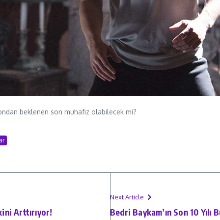
si ondan beklenen son muhafız olabilecek mi?
ar
Next Article
ini Arttırıyor!
Bedri Baykam’ın Son 10 Yılı B