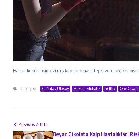
Hakan kendisi için çizilmiş kaderine nasıl tepki verecek, kendi
Tagged:
Çağatay Ulusoy
Hakan: Muhafız
netflix
Öne Çıkanl
Previous Article
Beyaz Çikolata Kalp Hastalıkları Risk