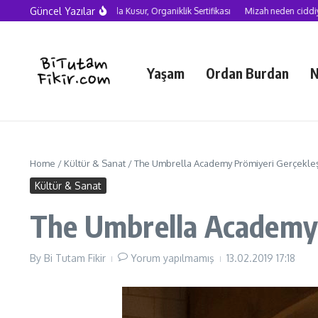
Skip to content
Güncel Yazılar
Yapay Zekâ Çağında Kusur, Organiklik Sertifikası
Mizah neden ciddiye alınmal
Yaşam
Ordan Burdan
N
Home
/
Kültür & Sanat
/
The Umbrella Academy Prömiyeri Gerçekleş
Kültür & Sanat
The Umbrella Academy 
By
Bi Tutam Fikir
Yorum yapılmamış
13.02.2019
17:18