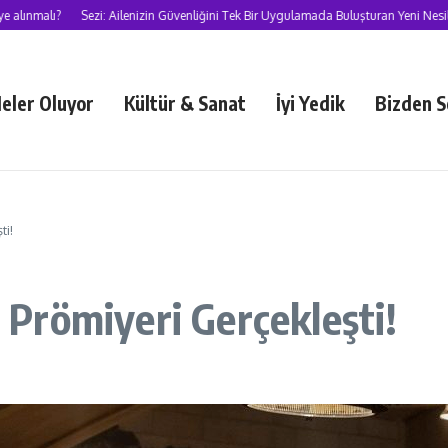
ı?
Sezi: Ailenizin Güvenliğini Tek Bir Uygulamada Buluşturan Yeni Nesil Süper 
eler Oluyor
Kültür & Sanat
İyi Yedik
Bizden S
ti!
Prömiyeri Gerçekleşti!