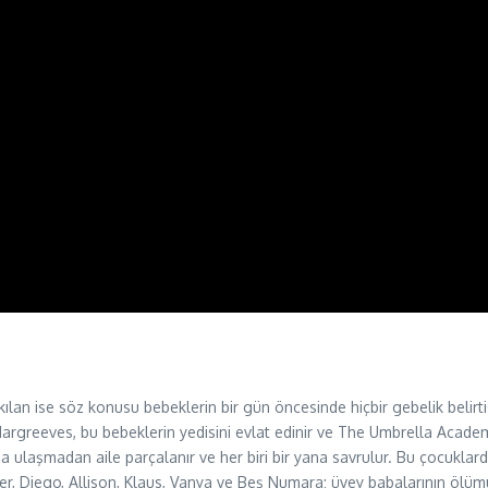
ılan ise söz konusu bebeklerin bir gün öncesinde hiçbir gebelik belirt
argreeves, bu bebeklerin yedisini evlat edinir ve The Umbrella Academy
a ulaşmadan aile parçalanır ve her biri bir yana savrulur. Bu çocuklarda
her, Diego, Allison, Klaus, Vanya ve Beş Numara; üvey babalarının ölümün