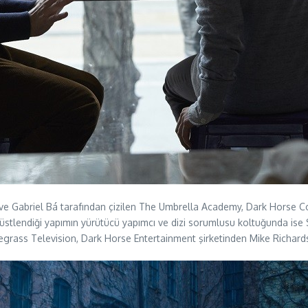
 Gabriel Bá tarafından çizilen The Umbrella Academy, Dark Horse Comi
s üstlendiği yapımın yürütücü yapımcı ve dizi sorumlusu koltuğunda ise 
luegrass Television, Dark Horse Entertainment şirketinden Mike Richard