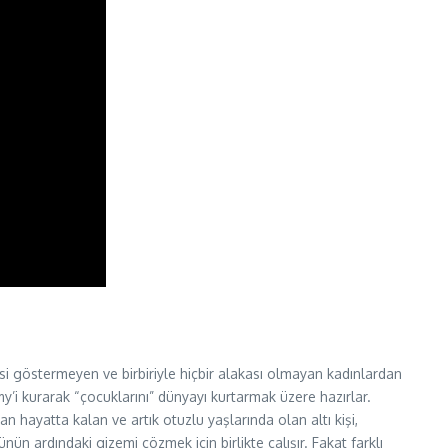
isi göstermeyen ve birbiriyle hiçbir alakası olmayan kadınlardan
’i kurarak “çocuklarını” dünyayı kurtarmak üzere hazırlar.
n hayatta kalan ve artık otuzlu yaşlarında olan altı kişi,
ün ardındaki gizemi çözmek için birlikte çalışır. Fakat farklı