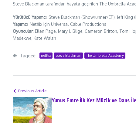
Steve Blackman tarafından hayata geçirilen The Umbrella Acade
Yürütücü Yapımcı
: Steve Blackman (Showrunner/EP), Jeff King (
Yapımcı
: Netflix için Universal Cable Productions
Oyuncular
: Ellen Page, Mary J. Blige, Cameron Britton, Tom
Madekwe, Kate Walsh
Tagged:
netflix
Steve Blackman
The Umbrella Academy
Previous Article
Yunus Emre İlk Kez Müzik ve Dans İle