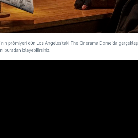
demy’nin prömiyeri dün Los Angeles’taki The Cinerama Dome’da gerçekl
ı buradan izleyebilirsiniz.