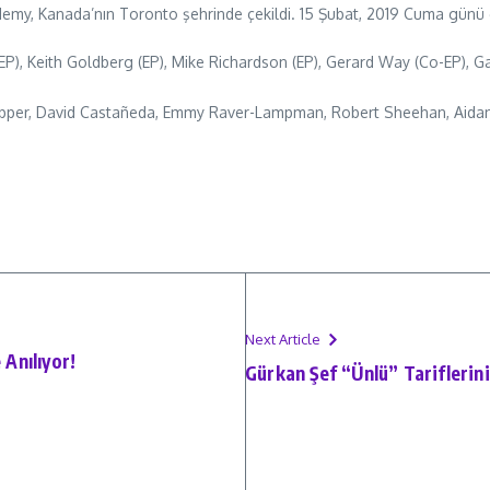
my, Kanada’nın Toronto şehrinde çekildi. 15 Şubat, 2019 Cuma günü gö
EP), Keith Goldberg (EP), Mike Richardson (EP), Gerard Way (Co-EP), Ga
 Hopper, David Castañeda, Emmy Raver-Lampman, Robert Sheehan, Aida
Next Article
 Anılıyor!
Gürkan Şef “Ünlü” Tariflerini