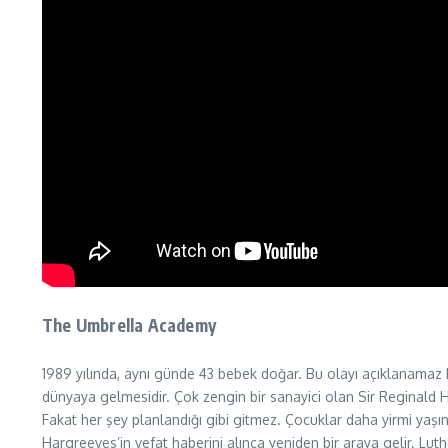
The Umbrella Academy
1989 yılında, aynı günde 43 bebek doğar. Bu olayı açıklanamaz k
dünyaya gelmesidir. Çok zengin bir sanayici olan Sir Reginald H
Fakat her şey planlandığı gibi gitmez. Çocuklar daha yirmi yaşın
Hargreeves’in vefat haberini alınca yeniden bir araya gelir. Lut