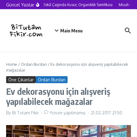
Skip to content
Güncel Yazılar
Yapay Zekâ Çağında Kusur, Organiklik Sertifikası
Mizah neden
Main Menu
Home
/
Ordan Burdan
/
Ev dekorasyonu için alışveriş yapılabilecek
mağazalar
Öne Çıkanlar
Ordan Burdan
Ev dekorasyonu için alışveriş
yapılabilecek mağazalar
By
Bi Tutam Fikir
Yorum yapılmamış
21.02.2017
21:50