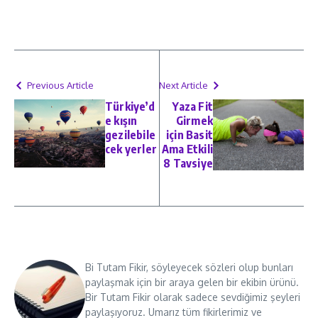
Previous Article
Next Article
Türkiye’d
Yaza Fit
e kışın
Girmek
gezilebile
için Basit
cek yerler
Ama Etkili
8 Tavsiye
Bi Tutam Fikir, söyleyecek sözleri olup bunları
paylaşmak için bir araya gelen bir ekibin ürünü.
Bir Tutam Fikir olarak sadece sevdiğimiz şeyleri
paylaşıyoruz. Umarız tüm fikirlerimiz ve