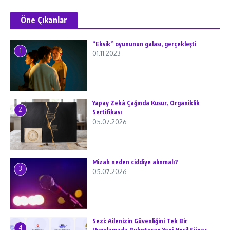
Öne Çıkanlar
“Eksik” oyununun galası, gerçekleşti
1
01.11.2023
Yapay Zekâ Çağında Kusur, Organiklik
2
Sertifikası
05.07.2026
Mizah neden ciddiye alınmalı?
3
05.07.2026
Sezi: Ailenizin Güvenliğini Tek Bir
4