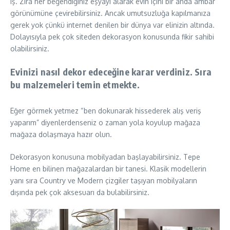
iş. Zira her beğendiğiniz eşyayı alarak evin içini bir anda ambar
görünümüne çevirebilirsiniz. Ancak umutsuzluğa kapılmanıza
gerek yok çünkü internet denilen bir dünya var elinizin altında.
Dolayısıyla pek çok siteden dekorasyon konusunda fikir sahibi
olabilirsiniz.
Evinizi nasıl dekor edeceğine karar verdiniz. Sıra
bu malzemeleri temin etmekte.
Eğer görmek yetmez “ben dokunarak hissederek alış veriş
yaparım” diyenlerdenseniz o zaman yola koyulup mağaza
mağaza dolaşmaya hazır olun.
Dekorasyon konusuna mobilyadan başlayabilirsiniz. Tepe
Home en bilinen mağazalardan bir tanesi. Klasik modellerin
yanı sıra Country ve Modern çizgiler taşıyan mobilyaların
dışında pek çok aksesuarı da bulabilirsiniz.