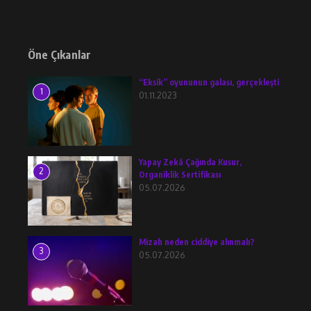
Öne Çıkanlar
“Eksik” oyununun galası, gerçekleşti
1
01.11.2023
Yapay Zekâ Çağında Kusur,
2
Organiklik Sertifikası
05.07.2026
Mizah neden ciddiye alınmalı?
3
05.07.2026